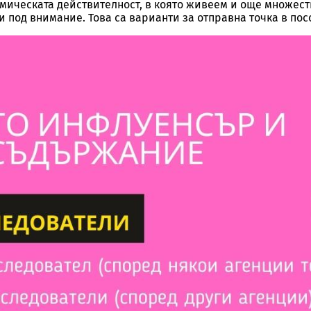
ономическата действителност, в която живеем и още множес
ти под внимание. Това са варианти за отправна точка в пос