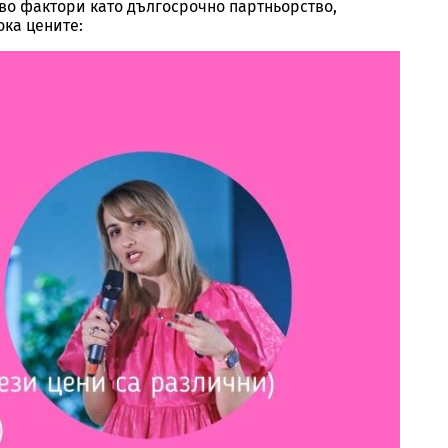
тво фактори като дългосрочно партньорство,
ока цените: