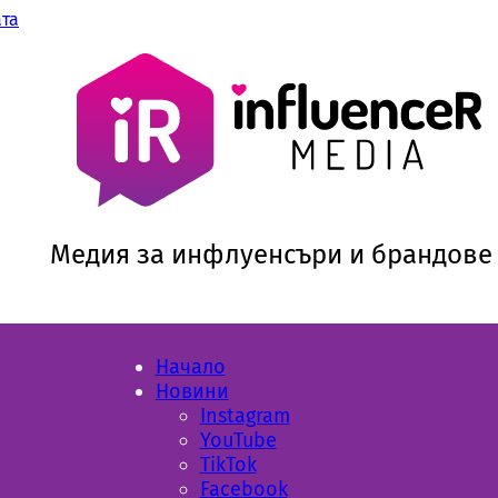
ата
Медия за инфлуенсъри и брандове
Начало
Новини
Instagram
YouTube
TikTok
Facebook