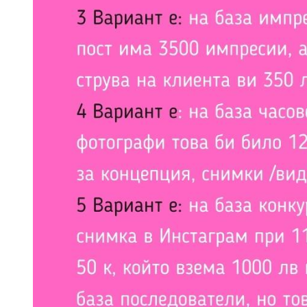
А
Обе