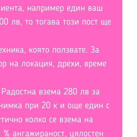
ър
ри и