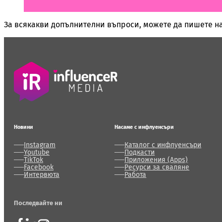
За всякакви допълнителни въпроси, можете да пишете на
Новини
Насаме с инфлуенсъри
Instagram
Каталог с инфлуенсъри
Youtube
Подкасти
TikTok
Приложения (Apps)
Facebook
Ресурси за сваляне
Интервюта
Работа
Последвайте ни