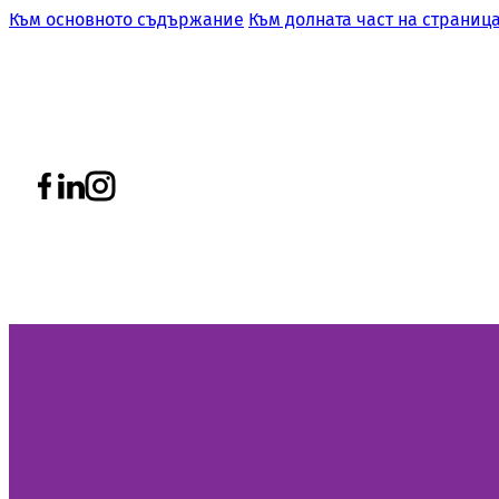
Към основното съдържание
Към долната част на страниц