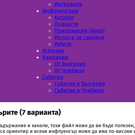
Интервюта
Инфлуенсъри
Каталог
Подкасти
Приложения (Apps)
Ресурси за сваляне
Работа
Aгенции
Кампании
От България
От Чужбина
Събития
Събития в България
Събития в Чужбина
рите (7 варианта)
съдържание и канали, този файл може да ви бъде полезен, 
е са ориентир и всеки инфлуенсър може да има по-високи 