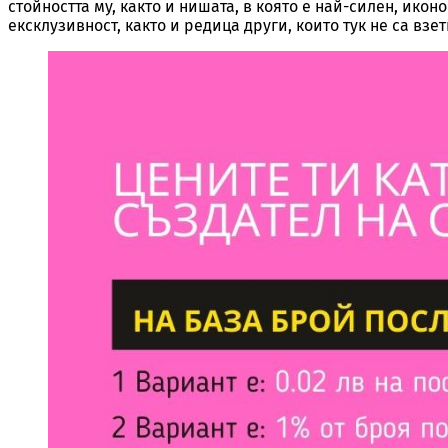
стойността му, както и нишата, в която е най-силен, ик
ексклузивност, както и редица други, които тук не са взе