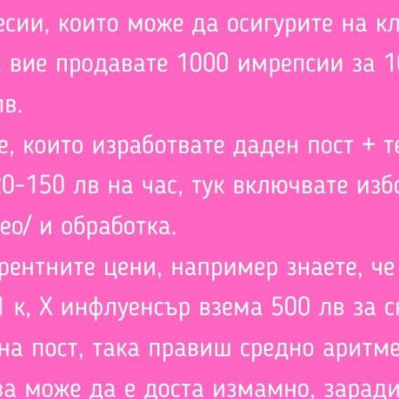
бонирай се за инфлуенс
новини
щаваме да изпращаме само новини и информация за инфлуенсъ
брандове от България и света