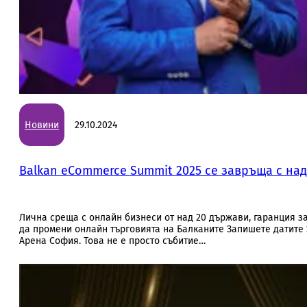
Новини
29.10.2024
Balkan eCommerce Summit 2025 се завръща с над
Лична среща с онлайн бизнеси от над 20 държави, гаранция з
да промени онлайн търговията на Балканите Запишете датите 2
Арена София. Това не е просто събитие…