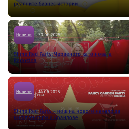
реалните бизнес истории
30.06.2025
Новини
Shine Red Party: Червеното като новата
Radostna
16.06.2025
Новини
Shine Red Party – нощ на новото начало за
инфлуенсъри и брандове