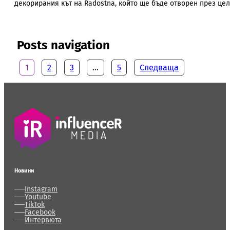
декорирания кът на Radostna, който ще бъде отворен през цел
Posts navigation
1
2
3
…
5
Следваща
Новини
Instagram
Youtube
TikTok
Facebook
Интервюта