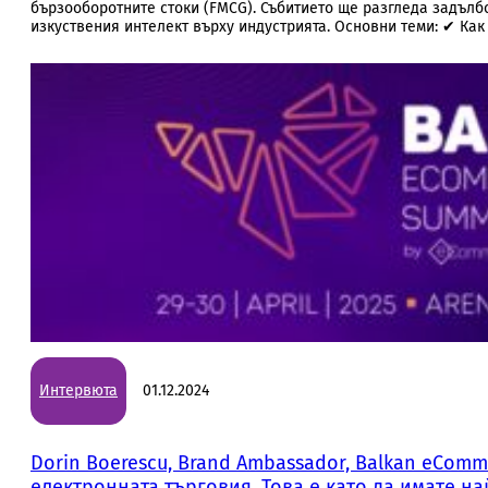
бързооборотните стоки (FMCG). Събитието ще разгледа задълб
изкуствения интелект върху индустрията. Основни теми: ✔ Ка
Интервюта
01.12.2024
Dorin Boerescu, Brand Ambassador, Balkan eCom
електронната търговия. Това е като да имате на