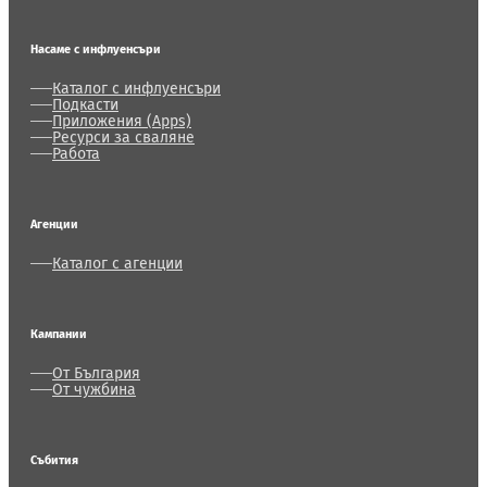
Насаме с инфлуенсъри
Каталог с инфлуенсъри
Подкасти
Приложения (Apps)
Ресурси за сваляне
Работа
Агенции
Каталог с агенции
Кампании
От България
От чужбина
Събития