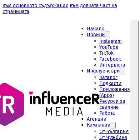
Към основното съдържание
Към долната част на
страницата
Начало
Новини
Instagram
YouTube
TikTok
Facebook
Интервюта
Инфлуенсъри
Каталог
Подкасти
Приложения
(Apps)
Ресурси за
сваляне
Работа
Aгенции
Кампании
От България
От Чужбина