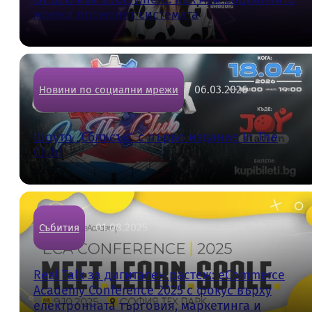
мрежи променят системата
06.03.2026
Новини по социални мрежи
Шоуто „Сблъсък“ с първо издание In The
Club!
01.08.2025
Събития
Real Talk за дигитален растеж: eCommerce
Academy Conference 2025 с фокус върху
електронната търговия, маркетинга и