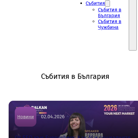
Събития
Събития в
България
Събития в
Чужбина
Събития в България
02.04.2026
Новини
От SEO към Everywhere: Как AI и социалните