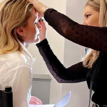
тях има
азлични
а права
2024 г.
кувани
ащита
и на
 музика,
ситета на