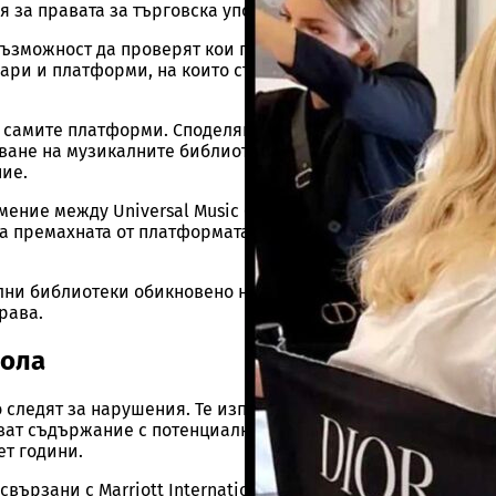
я за правата за търговска употреба.
ъзможност да проверят кои песни са използвани, дали за 
зари и платформи, на които съдържанието ще бъде
а самите платформи. Споделянето на съдържание между р
ане на музикалните библиотеки. Освен това наличието н
ие.
Ние не спамим!
ние между Universal Music Group и TikTok през февруари 
ла премахната от платформата, включително от вече публи
лни библиотеки обикновено не предлагат гаранции или з
рава.
рола
 следят за нарушения. Те използват инструменти, базиран
риват съдържание с потенциално неправомерно използвана
ет години.
вързани с Marriott International, 14 отбора от НБА, Универ