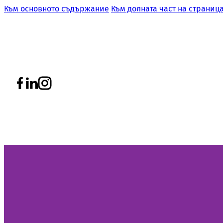
Към основното съдържание
Към долната част на страниц