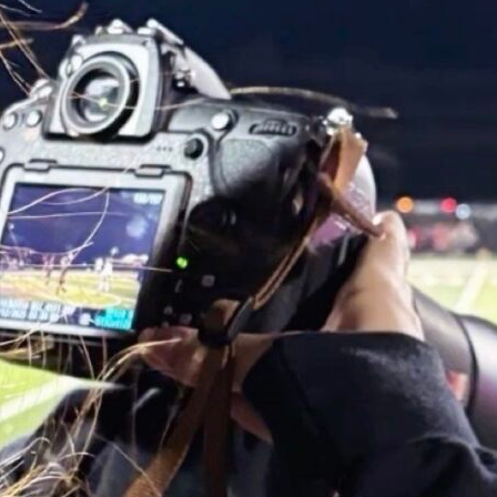
зват или
следните
 е
RA
алните
но от