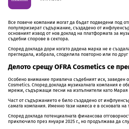
Все повече компании могат да бъдат подведени под от
популяризират съдържание, създадено от инфлуенсър
основният извод от нов доклад на платформата за му
съдебни спорове в сектора.
Според доклада дори когато дадена марка не е създала
прегледала, избрала, споделила повторно или по дру
Делото срещу OFRA Cosmetics се пр
Особено внимание привлича съдебният иск, заведен от
Cosmetics. Според доклада музикалната компания е об
мрежи, съдържащи песни на изпълнители като Марая К
Част от съдържанието е било създадено от инфлуенсър
самата компания. Именно тази намеса е в основата на
Според доклада потенциалната финансова отговорност
приключило през януари 2025 г., но продължава да с