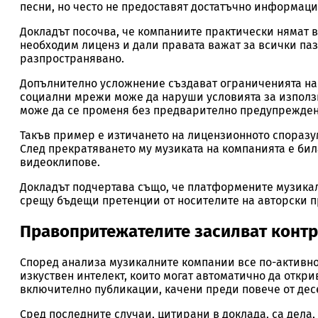
песни, но често не предоставят достатъчно информаци
Докладът посочва, че компаниите практически нямат в
необходим лиценз и дали правата важат за всички па
разпространявано.
Допълнително усложнение създават ограниченията н
социални мрежи може да наруши условията за използв
може да се променя без предварително предупрежден
Такъв пример е изтичането на лицензионното споразуме
След прекратяването му музиката на компанията е би
видеоклипове.
Докладът подчертава също, че платформените музика
срещу бъдещи претенции от носителите на авторски п
Правопритежателите засилват конт
Според анализа музикалните компании все по-активно
изкуствен интелект, които могат автоматично да отк
включително публикации, качени преди повече от дес
Сред последните случаи, цитирани в доклада, са дела, с