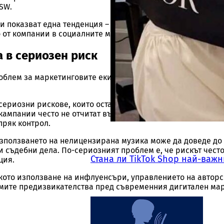
SW.
аи показват една тенденция – носителите на музикални пр
 от компании в социалните мрежи.
 в сериозен риск
облем за маркетинговите екипи е липсата на достатъчна
сериозни рискове, които остават невидими до момента на
кампании често не отчитат възможността компанията да н
пряк контрол.
използването на нелицензирана музика може да доведе до
съдебни дела. По-сериозният проблем е, че рискът често
Стана ли TikTok Shop най-важ
ция.
ото използване на инфлуенсъри, управлението на авторс
емите предизвикателства пред съвременния дигитален мар