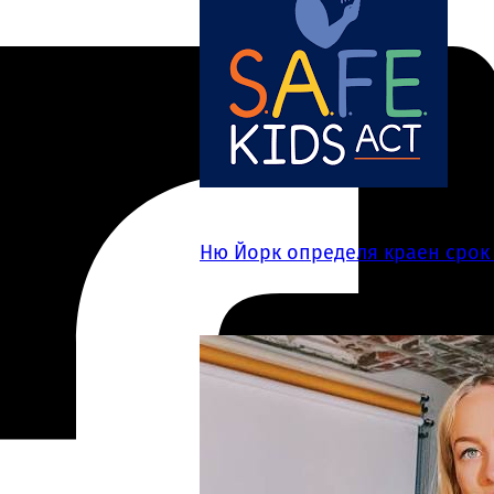
Ню Йорк определя краен срок я