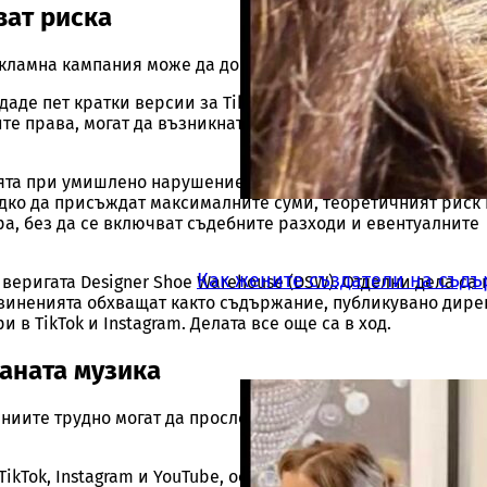
ват риска
екламна кампания може да доведе до значителен правен р
аде пет кратки версии за TikTok и Instagram и работи с 20
те права, могат да възникнат 26 отделни потенциални на
та при умишлено нарушение могат да достигнат до 150 00
дко да присъждат максималните суми, теоретичният риск
а, без да се включват съдебните разходи и евентуалните
Как жените създатели на съд
 веригата Designer Shoe Warehouse (DSW). Отделни дела са
обвиненията обхващат както съдържание, публикувано дире
бонирай се за инфлуенс
в TikTok и Instagram. Делата все още са в ход.
новини
аната музика
ниите трудно могат да проследят каква музика използват
щаваме да изпращаме само новини и информация за инфлуенсъ
брандове от България и света
kTok, Instagram и YouTube, осигуряват лесен достъп до п