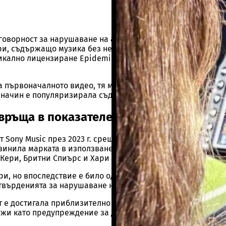
говорност за нарушаване на авторски права, когато изпол
и, съдържащо музика без необходимите лицензи. Това е
зикално лицензиране Epidemic Sound, който анализира по
 първоначалното видео, тя може да носи отговорност, ако
г начин е популяризирала съдържанието.
евръща в показателен пример
 Sony Music през 2023 г. срещу козметичната компания OF
винила марката в използването на 329 видеоклипа в соци
ери, Бритни Спиърс и Хари Стайлс.
и, но впоследствие е било одобрено, подбрано и споделе
 твърденията за нарушаване на авторските права.
 е достигала приблизително 50 милиона долара. Делото е
лужи като предупреждение за други компании.