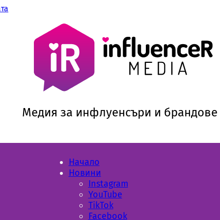
ата
Медия за инфлуенсъри и брандове
Начало
Новини
Instagram
YouTube
TikTok
Facebook