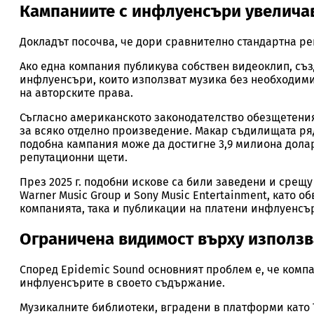
Кампаниите с инфлуенсъри увелича
Докладът посочва, че дори сравнително стандартна р
Ако една компания публикува собствен видеоклип, създ
инфлуенсъри, които използват музика без необходими
на авторските права.
Съгласно американското законодателство обезщетения
за всяко отделно произведение. Макар съдилищата ря
подобна кампания може да достигне 3,9 милиона долар
репутационни щети.
През 2025 г. подобни искове са били заведени и срещу
Warner Music Group и Sony Music Entertainment, като 
А
компанията, така и публикации на платени инфлуенсъри 
Ограничена видимост върху използв
Според Epidemic Sound основният проблем е, че компа
Обе
инфлуенсърите в своето съдържание.
Музикалните библиотеки, вградени в платформи като Ti