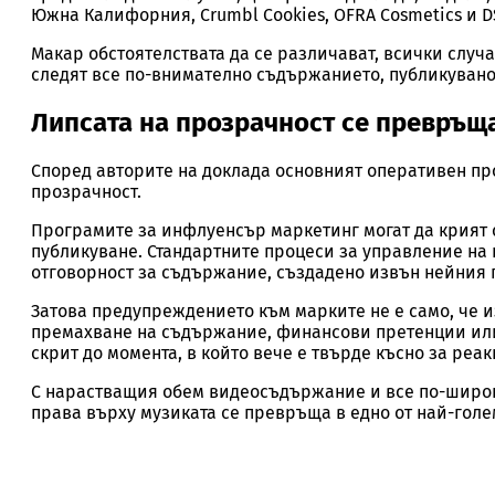
Южна Калифорния, Crumbl Cookies, OFRA Cosmetics и D
Макар обстоятелствата да се различават, всички случ
следят все по-внимателно съдържанието, публикувано
Липсата на прозрачност се превръща
Според авторите на доклада основният оперативен пр
прозрачност.
Програмите за инфлуенсър маркетинг могат да крият 
публикуване. Стандартните процеси за управление на 
отговорност за съдържание, създадено извън нейния 
Затова предупреждението към марките не е само, че 
премахване на съдържание, финансови претенции или 
скрит до момента, в който вече е твърде късно за реак
С нарастващия обем видеосъдържание и все по-широк
права върху музиката се превръща в едно от най-гол