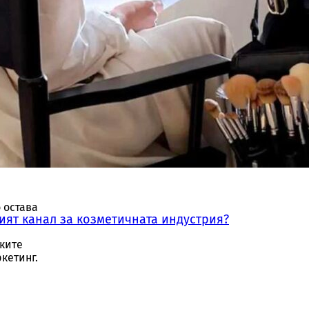
ава
оси
 остава
ният канал за козметичната индустрия?
ките
кетинг.