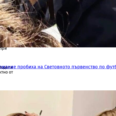
иск.
рушения
0 долара
 при
ържание пробиха на Световното първенство по фут
 подали
ктно от
ър
ри и
опулярни