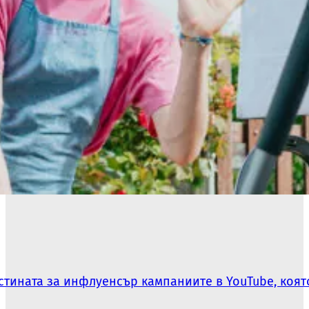
Истината за инфлуенсър кампаниите в YouTube, коя