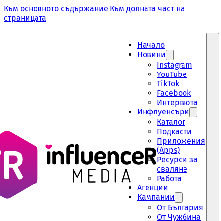
Към основното съдържание
Към долната част на
страницата
Начало
Новини
Instagram
YouTube
TikTok
Facebook
Интервюта
Инфлуенсъри
Каталог
Подкасти
Приложения
(Apps)
Ресурси за
сваляне
Работа
Aгенции
Кампании
От България
От Чужбина