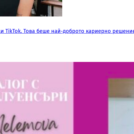
ди TikTok. Това беше най-доброто кариерно решение