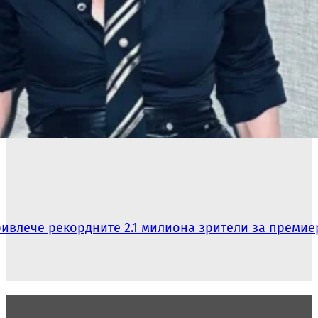
ривлече рекордните 2.1 милиона зрители за премие