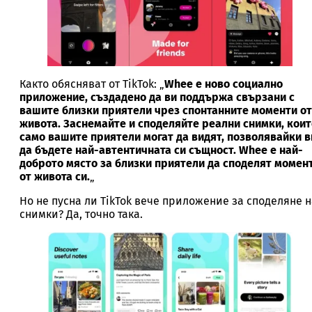
Както обясняват от TikTok: „
Whee е ново социално
приложение, създадено да ви поддържа свързани с
вашите близки приятели чрез спонтанните моменти от
живота. Заснемайте и споделяйте реални снимки, коит
само вашите приятели могат да видят, позволявайки в
да бъдете най-автентичната си същност. Whee е най-
доброто място за близки приятели да споделят момен
от живота си.
„
Но не пусна ли TikTok вече приложение за споделяне н
снимки? Да, точно така.