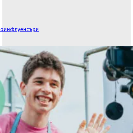
икроинфлуенсъри