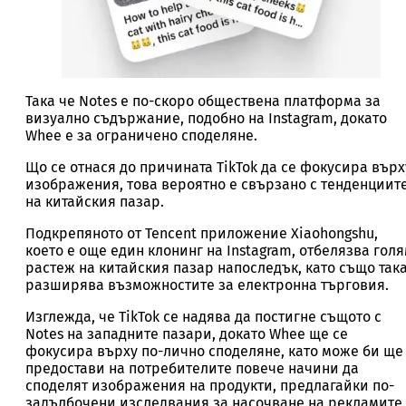
Така че Notes е по-скоро обществена платформа за
визуално съдържание, подобно на Instagram, докато
Whee е за ограничено споделяне.
Що се отнася до причината TikTok да се фокусира върх
изображения, това вероятно е свързано с тенденциит
на китайския пазар.
Подкрепяното от Tencent приложение Xiaohongshu,
което е още един клонинг на Instagram, отбелязва гол
растеж на китайския пазар напоследък, като също так
разширява възможностите за електронна търговия.
Изглежда, че TikTok се надява да постигне същото с
Notes на западните пазари, докато Whee ще се
фокусира върху по-лично споделяне, като може би ще
предостави на потребителите повече начини да
споделят изображения на продукти, предлагайки по-
задълбочени изследвания за насочване на рекламите