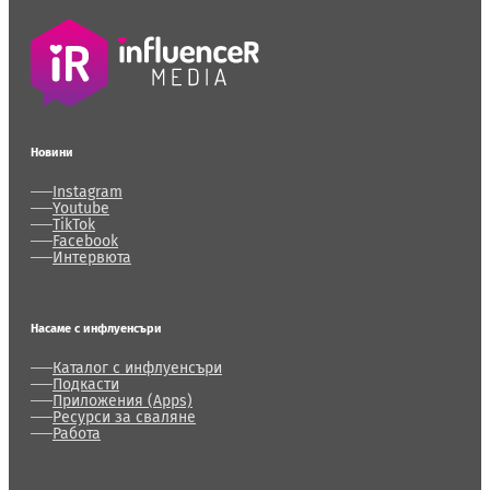
Новини
Instagram
Youtube
TikTok
Facebook
Интервюта
Насаме с инфлуенсъри
Каталог с инфлуенсъри
Подкасти
Приложения (Apps)
Ресурси за сваляне
Работа