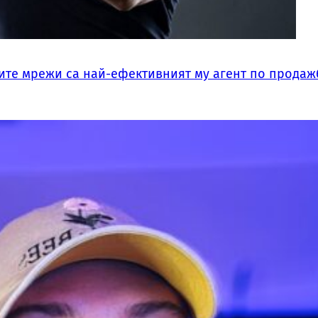
ните мрежи са най-ефективният му агент по продаж