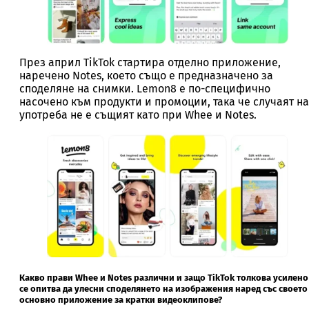
През април TikTok стартира отделно приложение,
наречено Notes, което също е предназначено за
споделяне на снимки. Lemon8 е по-специфично
насочено към продукти и промоции, така че случаят на
употреба не е същият като при Whee и Notes.
Какво прави Whee и Notes различни и защо TikTok толкова усилено
се опитва да улесни споделянето на изображения наред със своето
основно приложение за кратки видеоклипове?