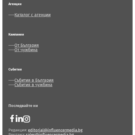
Агенции
Каталог с агенции
Кампании
От България
От чужбина
Събития
Събития в България
Събития в чужбина
Последвайте ни
Редакция:
editorial@influencermedia.bg
Реклама:
sales@influencermedia.bg