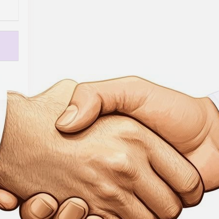
телно
поделяме
длагаме
 да
вите.
о ще
 в
о копие
ко
роени.
ложност