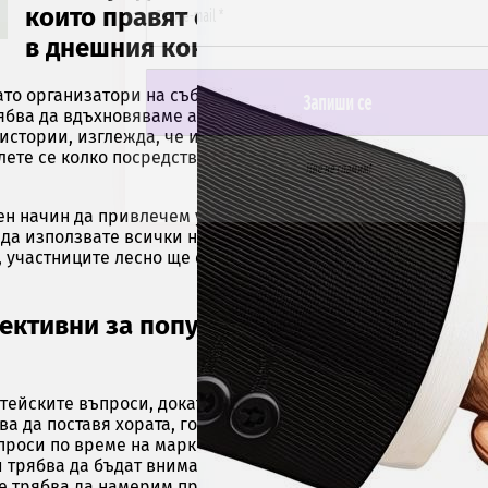
които правят едно събитие изключи
в днешния конкурентен пазар?
ато организатори на събития, ние носим отговорност да с
ябва да вдъхновяваме аудиторията и постоянно да им пре
стории, изглежда, че има море от чудесни истории. В
лете се колко посредствени речи сте чули наскоро и колко
Ние не спамим!
н начин да привлечем участниците, да се свържем с тях и
да използвате всички налични платформи, за да го напра
 участниците лесно ще се идентифицират с марката, коет
ективни за популяризиране на събития
тейските въпроси, докато слабият маркетинг често е слаб
а да поставя хората, гостите и участниците в центъра на
ъпроси по време на маркетинговия процес. Купувачите ряд
и трябва да бъдат внимателно обмислени и прецизно наст
ие трябва да намерим правилните решения. Поради тази с