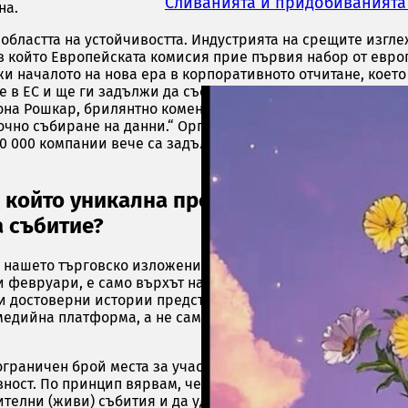
Сливанията и придобиванията 
на.
областта на устойчивостта. Индустрията на срещите изгле
, в който Европейската комисия прие първия набор от евр
жи началото на нова ера в корпоративното отчитане, което
 в ЕС и ще ги задължи да съставят доклади за устойчивост
мона Рошкар, брилянтно коментира: „Периодът на приказки
точно събиране на данни.“ Организаторите на събития същ
50 000 компании вече са задължени да съставят доклади за
и който уникална промоционална страт
а събитие?
 нашето търговско изложение Conventa като комуникацио
и февруари, е само върхът на айсберга. Нашата стратегия
 достоверни истории представляват основата на маркети
 медийна платформа, а не само събитие. Затова никога не 
 ограничен брой места за участници. Като организатори, п
вност. По принцип вярвам, че интегритетът и нестандартно
телни (живи) събития и да удовлетворим участниците.