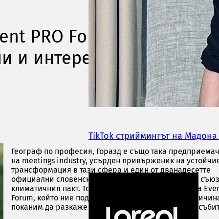
vent PRO Forum: Всяко съб
ни и интересни истории
TikTok стриймингът на Мадона
Географ по професия, Горазд е също така предприемач
на meetings industry, усърден привърженик на устойчи
трансформация в тази сфера и един от дванадесетте
официални словенски посланици на Европейския съюз
климатичния пакт. Той ще бъде лектор по време на Eve
Forum, който ние подкрепяме медийно и това е причина
поканим да разкаже малко повече за дейността и съби