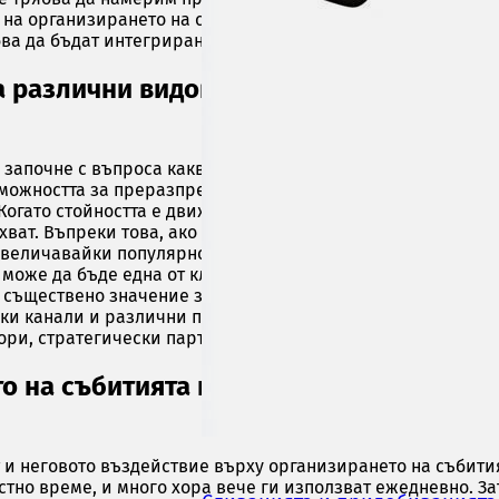
 на организирането на събития. Събитията са стратегичес
бва да бъдат интегрирани в комуникационните стратегии 
а различни видове събития и кои факт
 започне с въпроса какво движи стойността на събитието. 
ъзможността за преразпределение на съдържанието, негово
огато стойността е движена от обхвата (на живо или онлай
хват. Въпреки това, ако влиянието е това, което определя
величавайки популярността на събитието. Често е възмож
 може да бъде една от ключовите добавени стойности на
 от съществено значение за успеха на монетизацията. Измер
чки канали и различни периоди е от съществено значение 
ри, стратегически партньори и участници на събитие.
о на събитията привличат особен инте
 и неговото въздействие върху организирането на събити
стно време, и много хора вече ги използват ежедневно. За