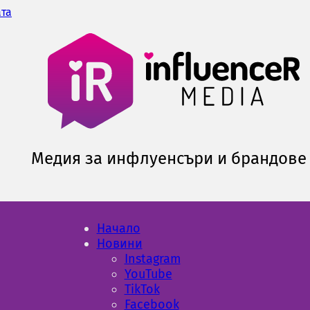
ата
Медия за инфлуенсъри и брандове
Начало
Новини
Instagram
YouTube
TikTok
Facebook