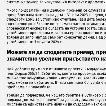
смятам, че темата за изкуствения интелект е драматич
Много по-драматични и дълбоки промени се случват в 
пренебрегнала ключовата дата – 31 юли 2023 г. – деня
стандарти ESRS за устойчиво отчитане. Тази дата беле
постепенно ще обхване по-голямата част от компаниите
словенският експерт в областта на устойчивостта, Си
устойчивост приключва и започва ера на цялостно и 
трябва да започнат да събират конкретни данни. Над 
устойчивост от 1 януари 2024 г.
Можете ли да споделите пример, пр
значително увеличи присъствието н
Най-добрият пример е от нашите проекти. Създадохме
платформа 365/24. Събитието, което се провежда всек
множество комуникационни инструменти. Автентични и
продажбата на събитието. В тази светлина Conventa е
проблеми с продажбите.
Трябва да подчертая, че нашето събитие е бутиково с
подхода „по-малко е повече“, за да осигурим ексклузи
мислене са единствените начини да създадем изключи