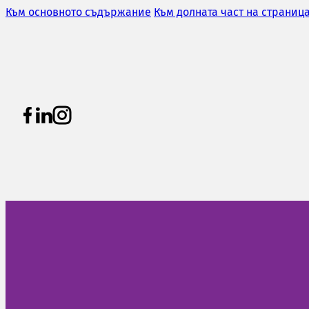
Към основното съдържание
Към долната част на страниц