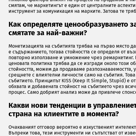
смятам, че маркетингът е един от централните аспекти
инструмент за комуникация на марките. Затова те тря
Как определяте ценообразуването з
смятате за най-важни?
Монетизацията на събитията трябва на първо място да
е съдържанието, тогава стойността се определя от в
повторно използване и умножение чрез ремаркетинг. К
ценовата политика трябва да се изгради около този об
стойността, можем да продаваме разпознаваемостта, у
срещнете с влиятелни личности само на събития. Това
събитието. Принципът KISS (Keep It Simple, Stupid) е
обхвата и добавената стойност на събитието чрез вси
процес. Само добрият анализ може да привлече спонсо
Какви нови тенденции в управлениет
страна на клиентите в момента?
Очакваният отговор вероятно е изкуственият интелект
Въпреки това, тези инструменти ни съпътстват от изве