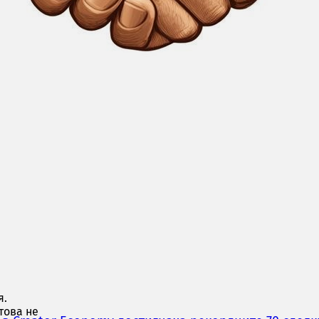
ки
разумно.
ори
Ако това
то
н),
но да се
ването на
за този
рес от
я.
това не