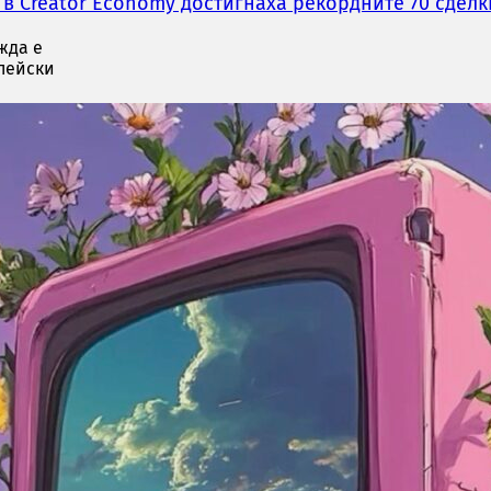
в Creator Economy достигнаха рекордните 70 сделки
жда е
опейски
. Както
те за
о ще
егия
нна
 включва
нга и
сме имали
риехме
то