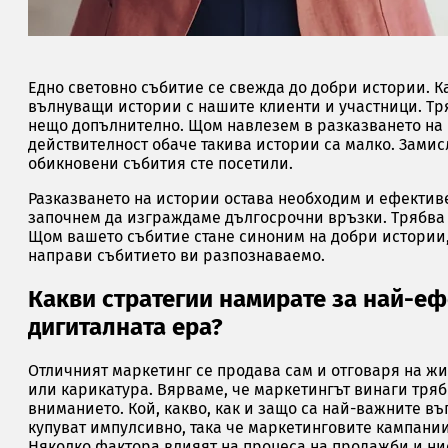
Едно световно събитие се свежда до добри истории. К
вълнуващи истории с нашите клиенти и участници. Тр
нещо допълнително. Щом навлезем в разказването на и
действителност обаче такива истории са малко. Замис
обикновени събития сте посетили.
Разказването на истории остава необходим и ефективе
започнем да изграждаме дългосрочни връзки. Трябва 
Щом вашето събитие стане синоним на добри истории,
направи събитието ви разпознаваемо.
Какви стратегии намирате за най-еф
дигиталната ера?
Отличният маркетинг се продава сам и отговаря на жи
или карикатура. Вярваме, че маркетингът винаги трябв
вниманието. Кой, какво, как и защо са най-важните в
купуват импулсивно, така че маркетинговите кампани
Няколко фактора влияят на процеса на продажби и н