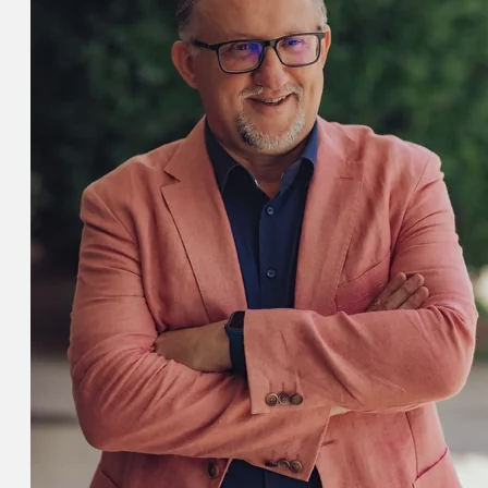
А
Обе