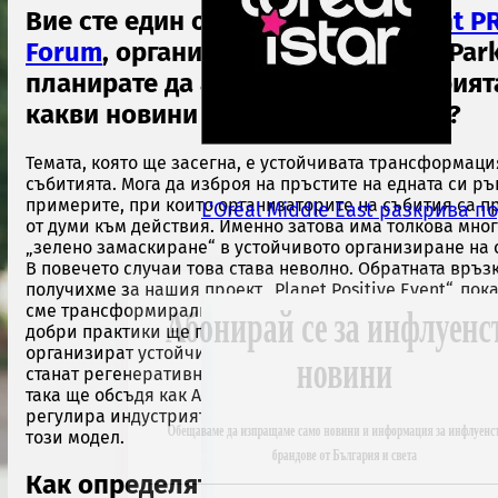
Вие сте един от лекторите на
Event P
Forum
, организиран от Sofia Tech Par
планирате да ангажирате аудиторият
какви новини ще споделите с нея?
Темата, която ще засегна, е устойчивата трансформаци
събитията. Мога да изброя на пръстите на едната си ръ
примерите, при които организаторите на събития са 
L’Oréal Middle East разкрива 
от думи към действия. Именно затова има толкова мно
„зелено замаскиране“ в устойчивото организиране на 
В повечето случаи това става неволно. Обратната връзк
получихме за нашия проект „Planet Positive Event“, пока
сме трансформирали наистина много събития. Въз осн
бонирай се за инфлуенс
добри практики ще покажа на участниците защо е изго
организират устойчиви събития и как тези събития мог
новини
станат регенеративни. Това е върхът на устойчивостта.
така ще обсъдя как Америка иновира, Китай копира, а 
регулира индустрията на срещите и какво можем да на
щаваме да изпращаме само новини и информация за инфлуенсъ
този модел.
брандове от България и света
Как определяте ключовите елементи