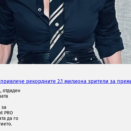
итие
 привлече рекордните 2.1 милиона зрители за прем
, отдаден
вата
 за
nt PRO
та да го
тието.