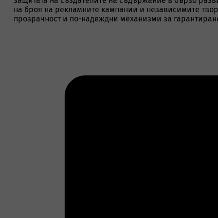
защитата на създателите на съдържание в бързо разв
на броя на рекламните кампании и независимите творц
прозрачност и по-надеждни механизми за гарантиран