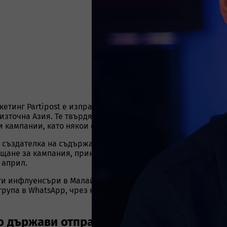
етинг Partipost е изправена пред нарастващо недоволств
зточна Азия. Те твърдят, че компанията е забавила или и
ампании, като някои от оплакванията датират още от 202
а създателка на съдържание Кезия Джанг публикува съобщ
плащане за кампания, приключила преди година. Според нея
 април.
ги инфлуенсъри в Малайзия, които споделят сходни пробл
рупа в WhatsApp, чрез която засегнатите координират де
о държави отправят сходни обвинения