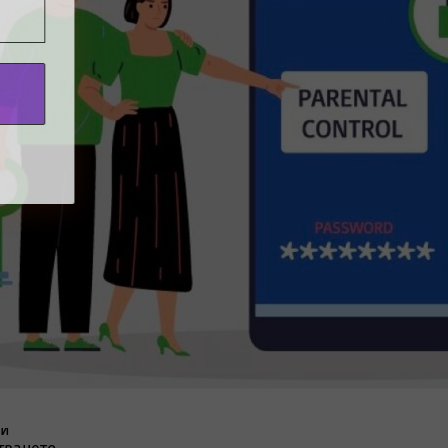
нии,
о тази
и
глежда е
 и