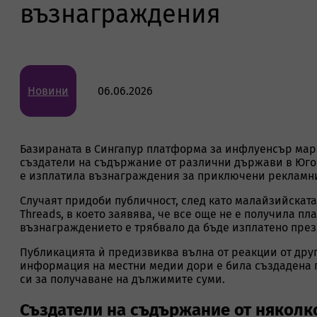
възнаграждения
Новини
06.06.2026
Базираната в Сингапур платформа за инфлуенсър марк
създатели на съдържание от различни държави в Югои
е изплатила възнаграждения за приключени рекламни к
Случаят придоби публичност, след като малайзийскат
Threads, в което заявява, че все още не е получила 
възнаграждението е трябвало да бъде изплатено през
Публикацията ѝ предизвиква вълна от реакции от дру
информация на местни медии дори е била създадена г
си за получаване на дължимите суми.
Създатели на съдържание от няколк