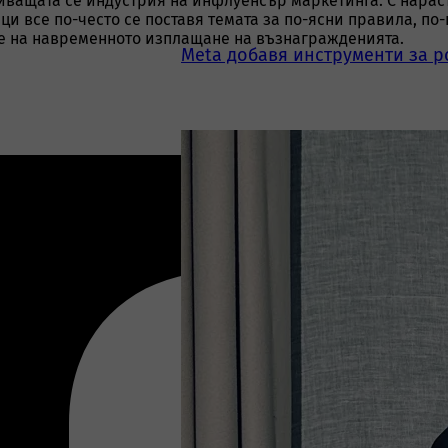
иващата се индустрия на инфлуенсър маркетинга. С нарас
и все по-често се поставя темата за по-ясни правила, по
е на навременното изплащане на възнагражденията.
Meta добавя инструменти за р