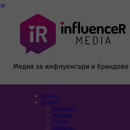
ата
Медия за инфлуенсъри и брандове
Начало
Новини
Instagram
YouTube
TikTok
Facebook