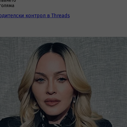
тването
-голяма
одителски контрол в Threads