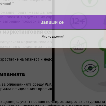
ържание продължават да получават покани за нови кампа
и проекти. По думите му управлението на кампаниите и
и вътрешни процеси в компанията.
в маркетинговия сектор
Ние не спамим!
ингапурската маркетингова агенция BrandTok Media. По-ран
плаквания от клиенти за неизпълнени ангажименти и
азрастване на бизнеса и недостатъчно ефективни вътрешн
омпанията
 за оплакванията срещу Partipost, отбелязва и още един
ериала официалният профил на компанията в Instagram из
лащания, случаят поставя по-широк въпрос за сигурността