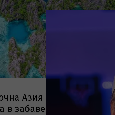
очна Азия обвиняват
а в забавени и неплатени