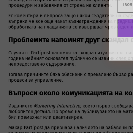
процедури и забавяния от страна на клиенти.
Ег коментира и въпроса защо някои създатели на съд
въпреки че все още чакат възнаграждения за предишн
обработката на плащанията се извършват чрез отделн
Проблемите напомнят друг скандал 
Случаят с Partipost напомня за сходна ситуация със с
година нейният основател публично се извини след о
непредоставено съдържание.
Тогава причините бяха обяснени с прекалено бързо р
процеси за управление.
Въпроси около комуникацията на к
Изданието
Marketing-Interactive
, което първо съобщава
любопитен детайл. По време на публикуването на мат
бил премахнат или деактивиран.
Макар Partipost да признава наличието на забавени п