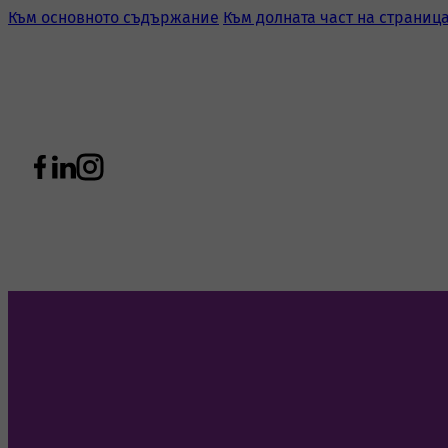
Към основното съдържание
Към долната част на страниц