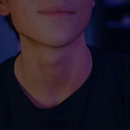
о от
зобщо не
4 г.
ение в
еми. По
йствията