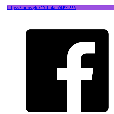
https://forms.gle/FR1tfuKun9kBXs556