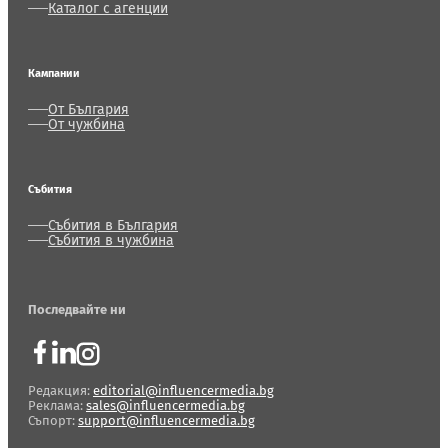
Каталог с агенции
Кампании
От България
От чужбина
Събития
Събития в България
Събития в чужбина
Последвайте ни
Редакция:
editorial@influencermedia.bg
Реклама:
sales@influencermedia.bg
Съпорт:
support@influencermedia.bg