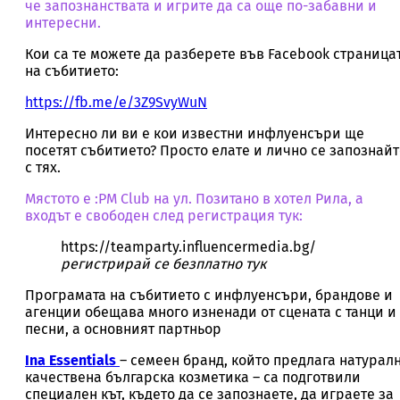
че запознанствата и игрите да са още по-забавни и
интересни.
Кои са те можете да разберете във Facebook страница
на събитието:
https://fb.me/e/3Z9SvyWuN
Интересно ли ви е кои известни инфлуенсъри ще
посетят събитието? Просто елате и лично се запознайт
с тях.
Мястото е :PM Club на ул. Позитано в хотел Рила, а
входът е свободен след регистрация тук:
https://teamparty.influencermedia.bg/
регистрирай се безплатно тук
Програмата на събитието с инфлуенсъри, брандове и
агенции обещава много изненади от сцената с танци и
песни, а основният партньор
Ina Essentials
– семеен бранд, който предлага натурал
качествена българска козметика – са подготвили
специален кът, където да се запознаете, да играете за