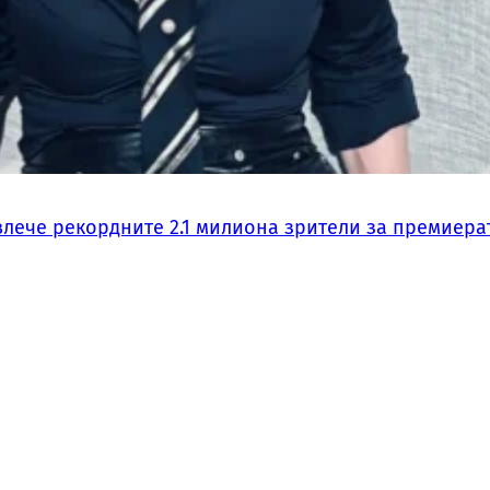
влече рекордните 2.1 милиона зрители за премиера