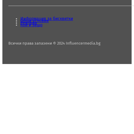
Информация за бисквитки
Общи условия
Реклама
Кой и защо
Всички права запазени © 2024 Influencermedia.bg