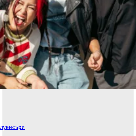
флуенсъри