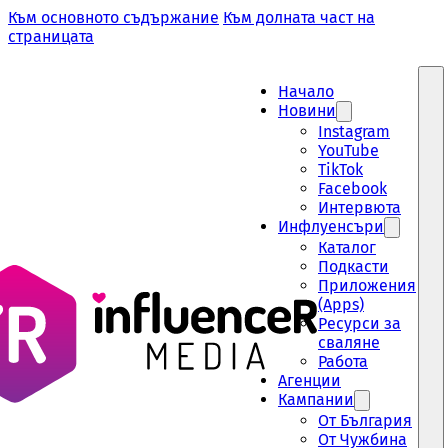
Към основното съдържание
Към долната част на
страницата
Начало
Новини
Instagram
YouTube
TikTok
Facebook
Интервюта
Инфлуенсъри
Каталог
Подкасти
Приложения
(Apps)
Ресурси за
сваляне
Работа
Aгенции
Кампании
От България
От Чужбина