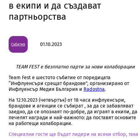
в екипи и да създават
партньорства
01.10.2023
Събития
TEAM FEST е безплатно парти за нови колаборации
Team Fest е шестото събитие от поредицата
“Инфлуенсъри срещат брандове”, организирано от
Инфлуенсър Медия България и
Radostna
.
На 12.10.2023 (четвъртък) от 18 часа инфлуенсъри,
брандове и агенции се събират , за да се забавляват
заедно, да се опознаят по-добре, да играят в екипи, да
печелят награди и най-важното: да поставят основите
на работещи колаборации.
Специални гости ще бъдат лидери на всеки отбор, так