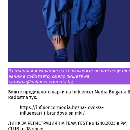
За въпроси и желание да се включите по по-специале
начин в събитието, смело пишете на
radostna@influnecermedia.bg .
Вижте предишното парти на Influencer Media Bulgaria 
Radostna тук:
https://influencermedia.bg/na-love-za-
influensari-i-brandove-snimki/
ЛИНК ЗА РЕГИСТРАЦИЯ НА TEAM FEST на 12.10.2023 в PM
CLUB от 18 часа: