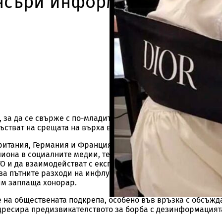
нсъри информират за
за да се свърже с по-младите поколения, като покани 26
стват на срещата на върха във Вашингтон на 9-11 юли 2024
итания, Германия и Франция, заедно с десет от САЩ, учас
илиона в социалните медии, тези създатели на съдържание
О и да взаимодействат с експерти и висши служители. Го
ива пътните разходи на инфлуенсърите, но не упражнява
им заплаща хонорар.
 на обществената подкрепа, особено във връзка с обсъжд
адресира предизвикателството за борба с дезинформацията