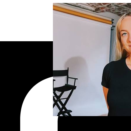
Ние не спамим!