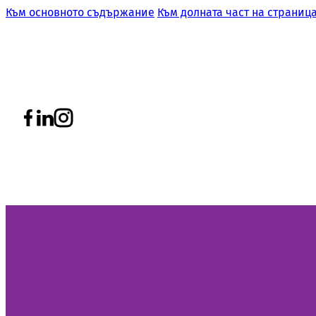
Към основното съдържание
Към долната част на страниц