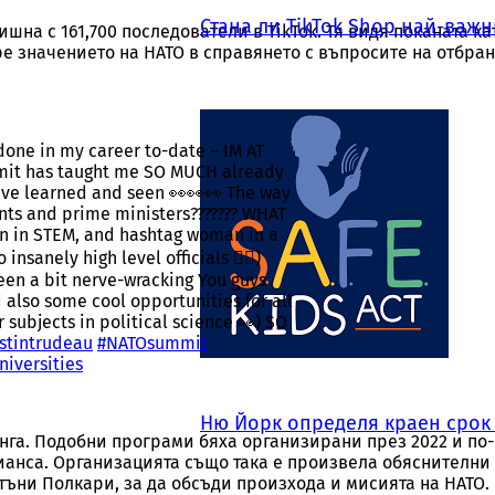
Стана ли TikTok Shop най-важ
шна с 161,700 последователи в TikTok. Тя видя поканата ка
е значението на НАТО в справянето с въпросите на отбран
one in my career to-date – IM AT
it has taught me SO MUCH already
 I’ve learned and seen 👀👀👀 The way
nts and prime ministers??????? WHAT
n in STEM, and hashtag woman in a
insanely high level officials 😮‍💨)
een a bit nerve-wracking You guys
also some cool opportunities for all
бонирай се за инфлуенс
 subjects in political science 👀) SO
ustintrudeau
#NATOsummit
новини
iversities
Ню Йорк определя краен срок я
щаваме да изпращаме само новини и информация за инфлуенсъ
нга. Подобни програми бяха организирани през 2022 и по
брандове от България и света
алианса. Организацията също така е произвела обяснителни
ъни Полкари, за да обсъди произхода и мисията на НАТО.