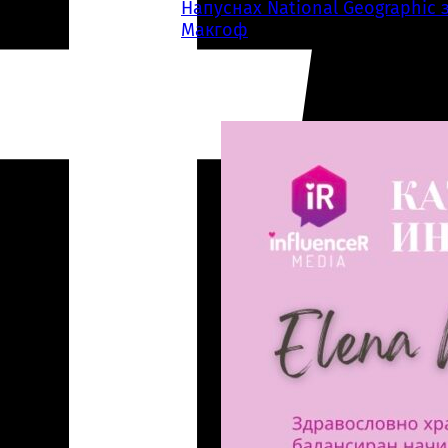
Напуснах National Geographic 
Макгоф