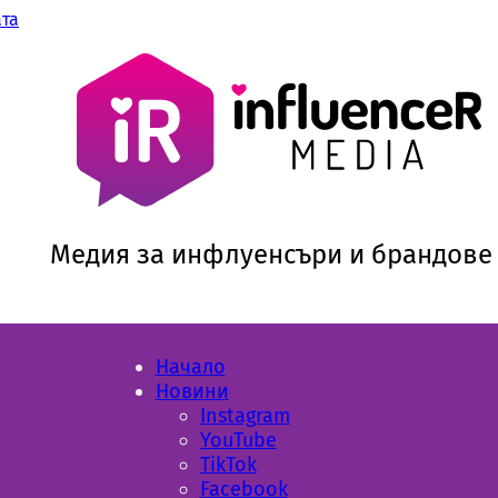
ата
Медия за инфлуенсъри и брандове
Начало
Новини
Instagram
YouTube
TikTok
Facebook