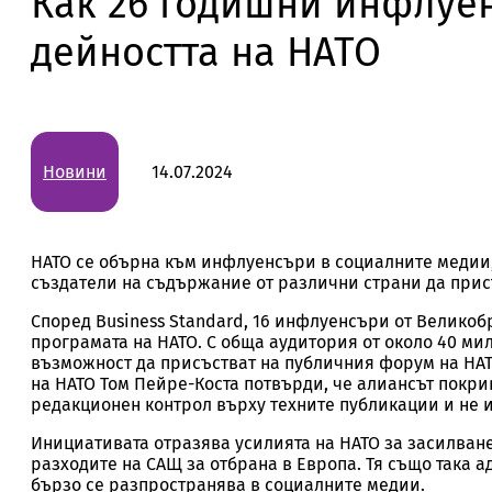
Как 26 годишни инфлуе
дейността на НАТО
Новини
14.07.2024
НАТО се обърна към инфлуенсъри в социалните медии, 
създатели на съдържание от различни страни да присъ
Според Business Standard, 16 инфлуенсъри от Великобр
програмата на НАТО. С обща аудитория от около 40 м
възможност да присъстват на публичния форум на НАТ
на НАТО Том Пейре-Коста потвърди, че алиансът покр
редакционен контрол върху техните публикации и не 
Инициативата отразява усилията на НАТО за засилване
разходите на САЩ за отбрана в Европа. Тя също така 
бързо се разпространява в социалните медии.