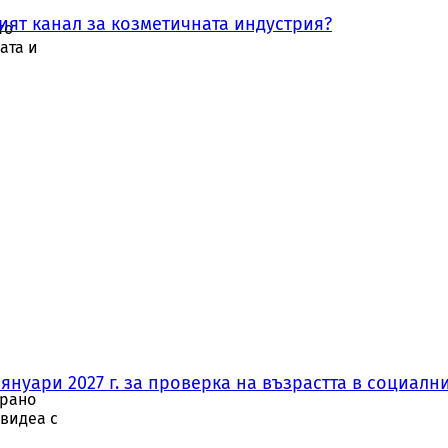
ният канал за козметичната индустрия?
то
ата и
ър
нуари 2027 г. за проверка на възрастта в социални
ри и
-рано
 видеа с