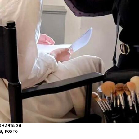
 г.
тваха в
 имаха
ворителят
анията за
, която