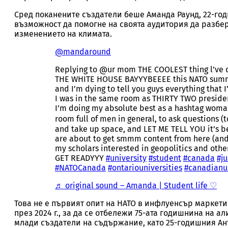
Сред поканените създатели беше Аманда Раунд, 22-годи
възможност да помогне на своята аудитория да разбер
изменението на климата.
@mandaround
Replying to @ur mom THE COOLEST thing l’ve d
THE WHITE HOUSE BAYYYBEEEE this NATO summ
and I’m dying to tell you guys everything that
I was in the same room as THIRTY TWO preside
I’m doing my absolute best as a hashtag woma
room full of men in general, to ask questions (to 
and take up space, and LET ME TELL YOU it’s b
are about to get smmm content from here (and 
А
my scholars interested in geopolitics and other
GET READYYY
#university
#student
#canada
#j
#NATOCanada
#ontariouniversities
#canadianun
♬ original sound – Amanda | Student life ♡
Обе
Това не е първият опит на НАТО в инфлуенсър маркети
през 2024 г., за да се отбележи 75-ата годишнина на 
млади създатели на съдържание, като 25-годишния Ант