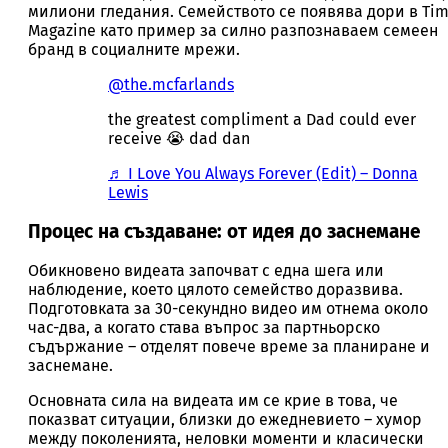
милиони гледания. Семейството се появява дори в Ti
Magazine като пример за силно разпознаваем семеен
бранд в социалните мрежи.
@the.mcfarlands
the greatest compliment a Dad could ever
receive 😭 dad dan
♬ I Love You Always Forever (Edit) – Donna
Lewis
Процес на създаване: от идея до заснемане
Обикновено видеата започват с една шега или
наблюдение, което цялото семейство доразвива.
Подготовката за 30-секундно видео им отнема около
час-два, а когато става въпрос за партньорско
съдържание – отделят повече време за планиране и
заснемане.
Основната сила на видеата им се крие в това, че
показват ситуации, близки до ежедневието – хумор
между поколенията, неловки моменти и класически