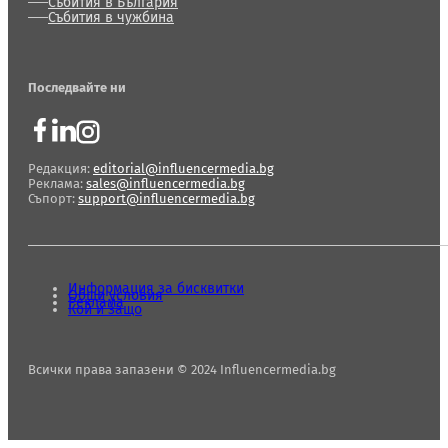
Събития в България
Събития в чужбина
Последвайте ни
Редакция:
editorial@influencermedia.bg
Реклама:
sales@influencermedia.bg
Съпорт:
support@influencermedia.bg
Информация за бисквитки
Общи условия
Реклама
Кой и защо
Всички права запазени © 2024 Influencermedia.bg