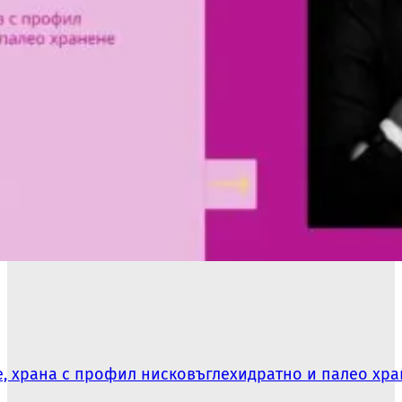
не, храна с профил нисковъглехидратно и палео хр