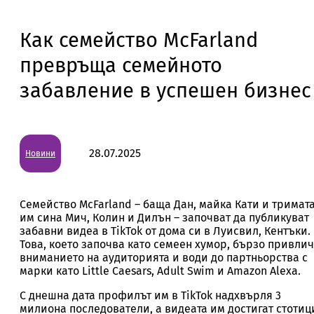
Как семейство McFarland
превръща семейното
забавление в успешен бизнес
28.07.2025
Новини
Семейство McFarland – баща Дан, майка Кати и тримат
им сина Мич, Колин и Дилън – започват да публикуват
забавни видеа в TikTok от дома си в Луисвил, Кентъки.
Това, което започва като семеен хумор, бързо привли
вниманието на аудиторията и води до партньорства с
марки като Little Caesars, Adult Swim и Amazon Alexa.
С днешна дата профилът им в TikTok надхвърля 3
милиона последователи, а видеата им достигат стотиц