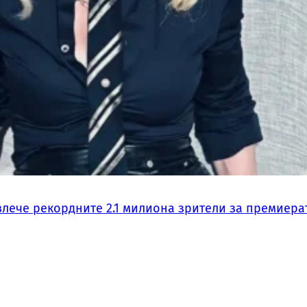
влече рекордните 2.1 милиона зрители за премиера