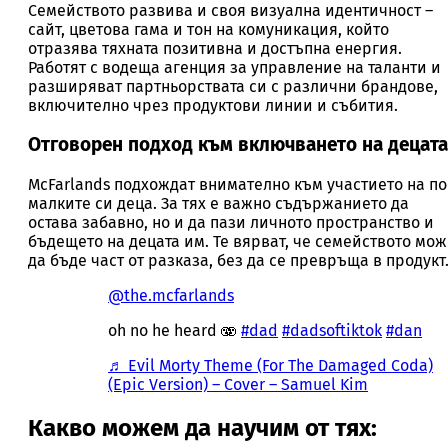
Семейството развива и своя визуална идентичност –
сайт, цветова гама и тон на комуникация, който
отразява тяхната позитивна и достъпна енергия.
Работят с водеща агенция за управление на таланти и
разширяват партньорствата си с различни брандове,
включително чрез продуктови линии и събития.
Отговорен подход към включването на децата
McFarlands подхождат внимателно към участието на по
малките си деца. За тях е важно съдържанието да
остава забавно, но и да пази личното пространство и
бъдещето на децата им. Те вярват, че семейството мож
да бъде част от разказа, без да се превръща в продукт
@the.mcfarlands
oh no he heard 🫨
#dad
#dadsoftiktok
#dan
♬ Evil Morty Theme (For The Damaged Coda)
(Epic Version) – Cover – Samuel Kim
Какво можем да научим от тях: