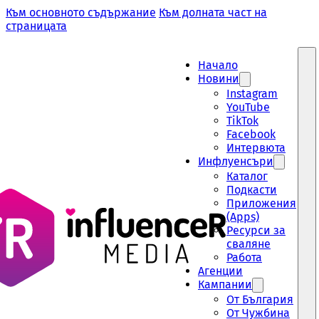
Към основното съдържание
Към долната част на
страницата
Начало
Новини
Instagram
YouTube
TikTok
Facebook
Интервюта
Инфлуенсъри
Каталог
Подкасти
Приложения
(Apps)
Ресурси за
сваляне
Работа
Aгенции
Кампании
От България
От Чужбина