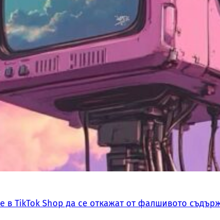
 в TikTok Shop да се откажат от фалшивото съдърж