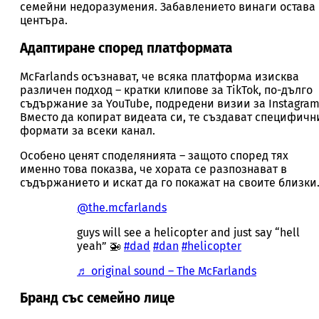
семейни недоразумения. Забавлението винаги остава 
центъра.
Адаптиране според платформата
McFarlands осъзнават, че всяка платформа изисква
различен подход – кратки клипове за TikTok, по-дълго
съдържание за YouTube, подредени визии за Instagram
Вместо да копират видеата си, те създават специфичн
формати за всеки канал.
Особено ценят споделянията – защото според тях
именно това показва, че хората се разпознават в
съдържанието и искат да го покажат на своите близки
@the.mcfarlands
guys will see a helicopter and just say “hell
yeah” 🚁
#dad
#dan
#helicopter
♬ original sound – The McFarlands
Бранд със семейно лице