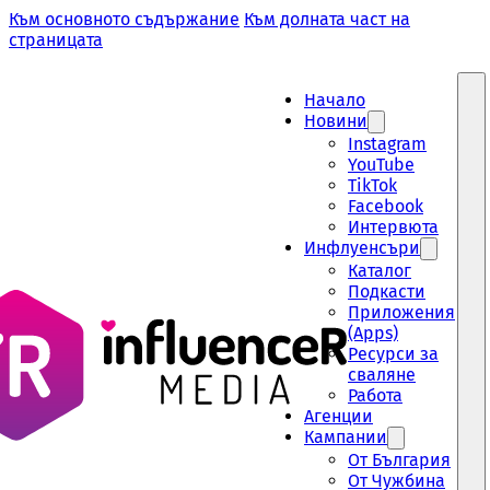
Към основното съдържание
Към долната част на
страницата
Начало
Новини
Instagram
YouTube
TikTok
Facebook
Интервюта
Инфлуенсъри
Каталог
Подкасти
Приложения
(Apps)
Ресурси за
сваляне
Работа
Aгенции
Кампании
От България
От Чужбина