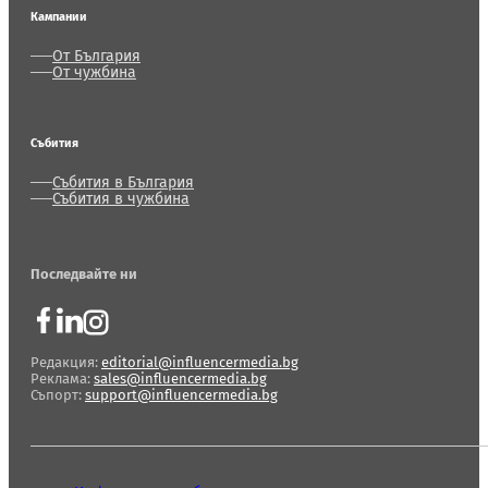
Кампании
От България
От чужбина
Събития
Събития в България
Събития в чужбина
Последвайте ни
Редакция:
editorial@influencermedia.bg
Реклама:
sales@influencermedia.bg
Съпорт:
support@influencermedia.bg