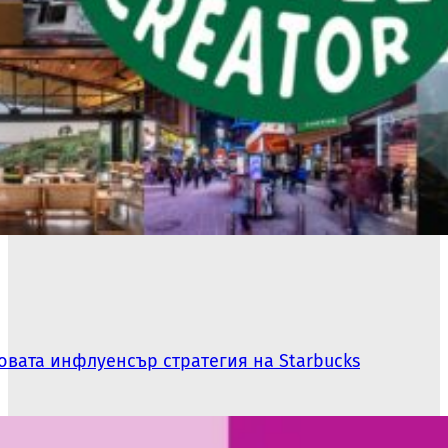
овата инфлуенсър стратегия на Starbucks