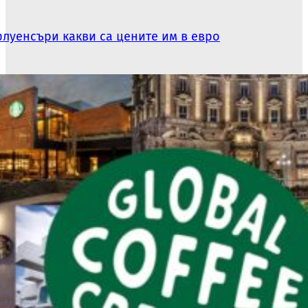
луенсъри какви са цените им в евро