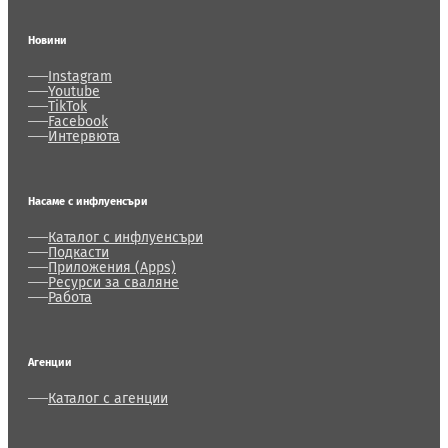
Новини
Instagram
Youtube
TikTok
Facebook
Интервюта
Насаме с инфлуенсъри
Каталог с инфлуенсъри
Подкасти
Приложения (Apps)
Ресурси за сваляне
Работа
Агенции
Каталог с агенции