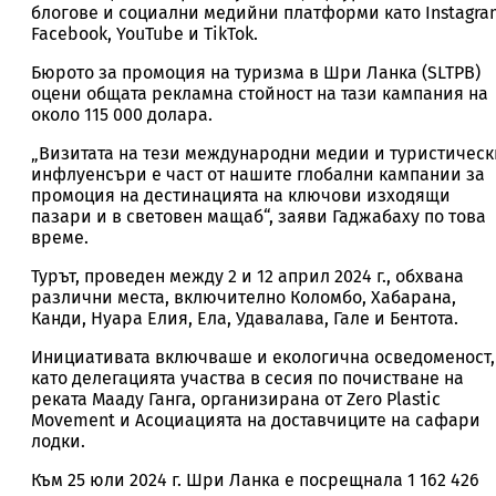
блогове и социални медийни платформи като Instagra
Facebook, YouTube и TikTok.
Бюрото за промоция на туризма в Шри Ланка (SLTPB)
оцени общата рекламна стойност на тази кампания на
около 115 000 долара.
„Визитата на тези международни медии и туристическ
инфлуенсъри е част от нашите глобални кампании за
промоция на дестинацията на ключови изходящи
пазари и в световен мащаб“, заяви Гаджабаху по това
време.
Турът, проведен между 2 и 12 април 2024 г., обхвана
различни места, включително Коломбо, Хабарана,
Канди, Нуара Елия, Ела, Удавалава, Гале и Бентота.
Инициативата включваше и екологична осведоменост,
като делегацията участва в сесия по почистване на
реката Мааду Ганга, организирана от Zero Plastic
Movement и Асоциацията на доставчиците на сафари
лодки.
Към 25 юли 2024 г. Шри Ланка е посрещнала 1 162 426