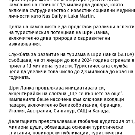
кампания на стойност 1,5 милиарда долара, която
включва сътрудничество с известни социални медийн
личности като Nas Daily и Luke Martin.
Целта на кампанията е да представи различни аспекти
на туристическия потенциал на Шри Ланка,
включително дива природа и оздравителни
изживявания.
Службата за развитие на туризма в Шри Ланка (SLTDA)
съобщава, че от януари до юли 2024 година страната е
приела 1,1 милиона туристи. Туристическата служба
цели да увеличи това число до 2,3 милиона до края на
годината.
Шри Ланка продължава инициативата си,
акцентирайки на слогана „Ще се върнете за още“.
Кампанията беше насочена към ключови входящи
пазари, включително Великобритания, Франция,
Италия, Австралия, Сингапур, САЩ и Канада.
Делегацията представляваше глобална аудитория от 1,
милиона души, обхващаща основни туристически
списания, новинарски публикации, туристически