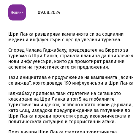
09.08.2024
Новини
Шри Ланка разширява кампанията си за социални
медийни инфлуенсъри с цел да увеличи туризма.
Според Чалака Гаджабаху, председател на Бюрото за
туризма в Шри Ланка, страната планира да привлече 
нови инфлуенсъри, които да промотират различни
аспекти на туристическите си предложения.
Тази инициатива е продължение на кампанията „всич
се вижда“, която доведе 190 инфлуенсъри в Шри Ланка
Гаджабаху приписва тази стратегия на сегашното
класиране на Шри Ланка в топ 5 на глобалните
туристически индекси, особено когато някои държави,
като САЩ, издадоха предупреждения за пътувания до
Шри Ланка поради протести срещу икономическата и
политическата ситуация и терористични атаки.
През януари Шри Ланка стартира туристическа