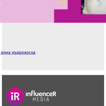
 една къдрокоска