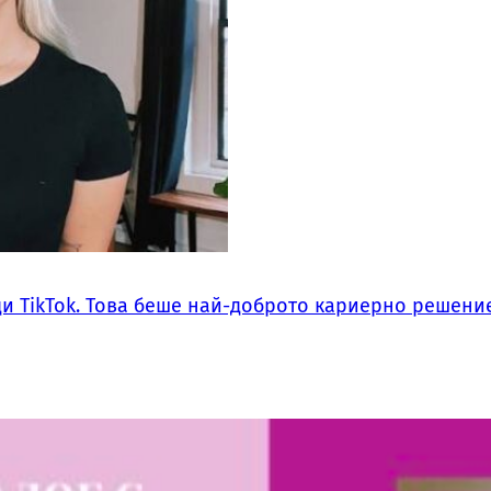
ди TikTok. Това беше най-доброто кариерно решение