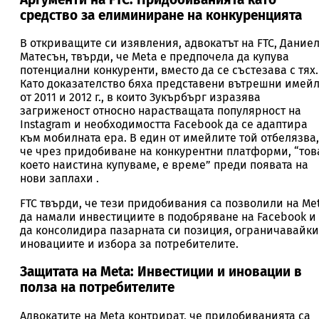
средство за елиминиране на конкуренцията
В откриващите си изявления, адвокатът на FTC, Дание
Матесън, твърди, че Meta е предпочела да купува
потенциални конкуренти, вместо да се състезава с тях.
Като доказателство бяха представени вътрешни имей
от 2011 и 2012 г., в които Зукърбърг изразява
загриженост относно нарастващата популярност на
Instagram и необходимостта Facebook да се адаптира
към мобилната ера. В един от имейлите той отбелязва,
че чрез придобиване на конкурентни платформи, “тов
което наистина купуваме, е време” преди появата на
нови заплахи .
FTC твърди, че тези придобивания са позволили на Me
да намали инвестициите в подобряване на Facebook и
да консолидира пазарната си позиция, ограничавайки
иновациите и избора за потребителите.
Защитата на Meta: Инвестиции и иновации в
полза на потребителите
Адвокатите на Meta контрират, че придобиванията са