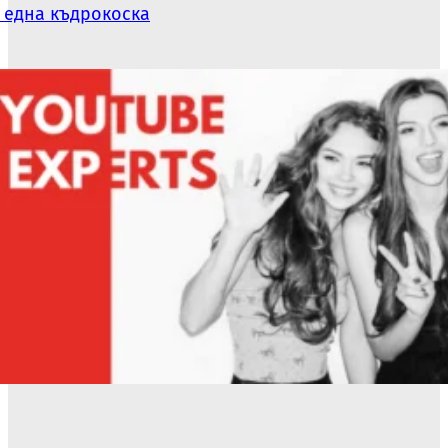
 една къдрокоска