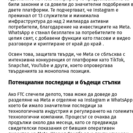
били законни и са довели до значителни подобрения 
двете платформи. Те подчертават, че Instagram е
преминал от 13 служители и минимална
инфраструктура до над 2 милиарда активни
потребители, благодарение на инвестициите на Meta.
WhatsApp е станал безплатен за потребителите по
целия свят, с добавени функции като гласови и видео
разговори и криптиране от край до край .
Освен това, защитата твърди, че Meta се сблъсква с
интензивна конкуренция от платформи като TikTok,
Snapchat, YouTube и други, което опровергава
твърденията за монополна позиция.
Потенциални последици и бъдещи стъпки
Ако FTC спечели делото, това може да доведе до
разделяне на Meta и отделяне на Instagram и WhatsApp
което би имало значителни последици за
технологичната индустрия и регулирането на големит
технологични компании. Процесът се очаква да
продължи около два месеца, като се предвижда
свидетелски показания от бившия оперативен