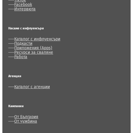
TikTok
Facebook
Интервюта
Насаме с инфлуенсъри
Каталог с инфлуенсъри
Подкасти
Приложения (Apps)
Ресурси за сваляне
Работа
Агенции
Каталог с агенции
Кампании
От България
От чужбина