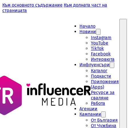
Към основното съдържание
Към долната част на
страницата
Начало
Новини
Instagram
YouTube
TikTok
Facebook
Интервюта
Инфлуенсъри
Каталог
Подкасти
Приложения
(Apps)
Ресурси за
сваляне
Работа
Aгенции
Кампании
От България
От Чужбина