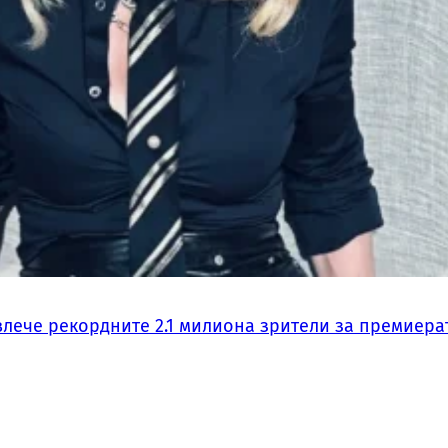
влече рекордните 2.1 милиона зрители за премиера