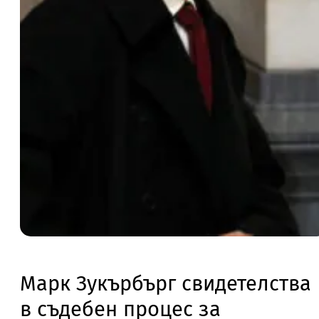
Марк Зукърбърг свидетелства
в съдебен процес за