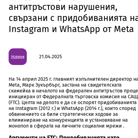
антитръстови нарушения,
свързани с придобиванията н
Instagram и WhatsApp от Meta
21.04.2025
Новини
На 14 април 2025 г. главният изпълнителен директор н
Meta, Марк Зукърбърг, застана на свидетелската
скамейка в началото на федерален антитръстов проце
иницииран от Федералната търговска комисия на САЩ
(FTC). Целта на делото е да се оспорят придобиванията
на Instagram (2012 г.) и WhatsApp (2014 г.), които според
обвинението са били стратегически ходове за
елиминиране на конкуренцията и установяване на
монопол в сферата на личните социални мрежи .
Аргументи на FTC: Придобиванията като