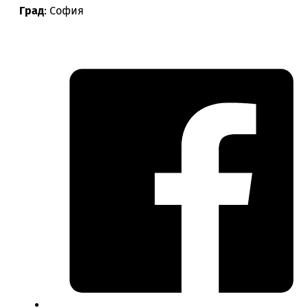
Град
: София