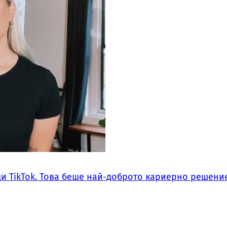
ди TikTok. Това беше най-доброто кариерно решение