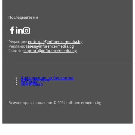
Последвайте ни
Редакция:
editorial@influencermedia.bg
Реклама:
sales@influencermedia.bg
Съпорт:
support@influencermedia.bg
Информация за бисквитки
Общи условия
Реклама
Кой и защо
Всички права запазени © 2024 Influencermedia.bg