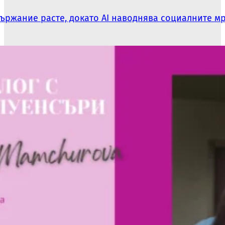
държание расте, докато AI наводнява социалните м