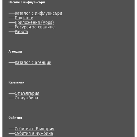
Насаме с инфлуенсъри
Каталог с инфлуенсъри
Подкасти
Приложения (Apps)
Ресурси за сваляне
Работа
Агенции
Каталог с агенции
Кампании
От България
От чужбина
Събития
Събития в България
Събития в чужбина