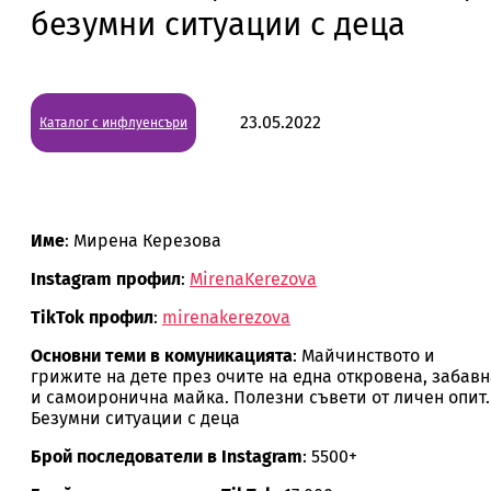
безумни ситуации с деца
23.05.2022
Каталог с инфлуенсъри
Име
: Мирена Керезова
Instagram профил
:
MirenaKerezova
TikTok профил
:
mirenakerezova
Основни теми в комуникацията
: Майчинството и
грижите на дете през очите на една откровена, забавн
и самоиронична майка. Полезни съвети от личен опит.
Безумни ситуации с деца
Брой последователи в Instagram
: 5500+