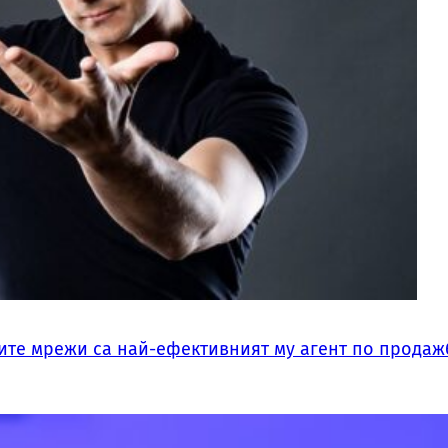
ните мрежи са най-ефективният му агент по продаж