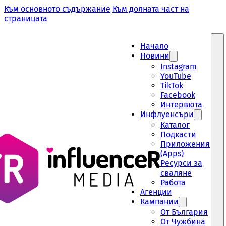
Към основното съдържание
Към долната част на
страницата
Начало
Новини
Instagram
YouTube
TikTok
Facebook
Интервюта
Инфлуенсъри
Каталог
Подкасти
Приложения
(Apps)
Ресурси за
сваляне
Работа
Aгенции
Кампании
От България
От Чужбина