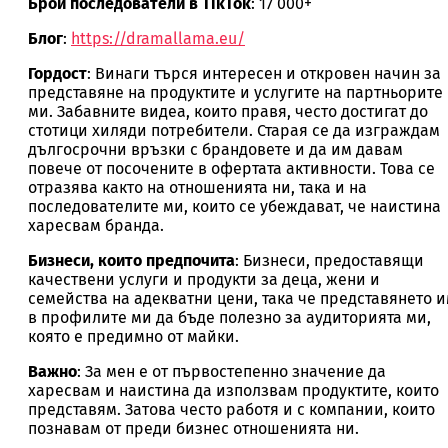
Брой последователи в TikTok
: 17 000+
Блог
:
https://dramallama.eu/
Гордост
: Винаги търся интересен и откровен начин за
представяне на продуктите и услугите на партньорите
ми. Забавните видеа, които правя, често достигат до
стотици хиляди потребители. Старая се да изграждам
дългосрочни връзки с брандовете и да им давам
повече от посочените в офертата активности. Това се
отразява както на отношенията ни, така и на
последователите ми, които се убеждават, че наистина
харесвам бранда.
Бизнеси, които предпочита
: Бизнеси, предоставящи
качествени услуги и продукти за деца, жени и
семейства на адекватни цени, така че представянето 
в профилите ми да бъде полезно за аудиторията ми,
която е предимно от майки.
Важно
: За мен е от първостепенно значение да
харесвам и наистина да използвам продуктите, които
представям. Затова често работя и с компании, които
познавам от преди бизнес отношенията ни.