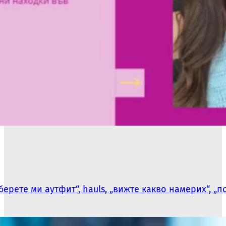
ерете ми аутфит“, hauls, „вижте какво намерих“, „п