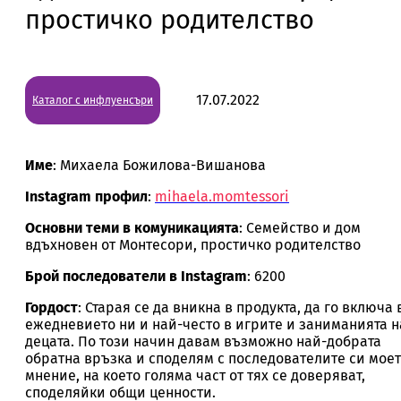
простичко родителство
17.07.2022
Каталог с инфлуенсъри
Име
: Михаела Божилова-Вишанова
Instagram профил
:
mihaela.momtessori
Основни теми в комуникацията
: Семейство и дом
вдъхновен от Монтесори, простичко родителство
Брой последователи в Instagram
: 6200
Гордост
: Старая се да вникна в продукта, да го включа 
ежедневието ни и най-често в игрите и заниманията н
децата. По този начин давам възможно най-добрата
обратна връзка и споделям с последователите си мое
мнение, на което голяма част от тях се доверяват,
споделяйки общи ценности.