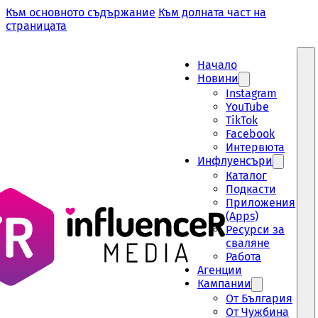
Към основното съдържание
Към долната част на
страницата
Начало
Новини
Instagram
YouTube
TikTok
Facebook
Интервюта
Инфлуенсъри
Каталог
Подкасти
Приложения
(Apps)
Ресурси за
сваляне
Работа
Aгенции
Кампании
От България
От Чужбина