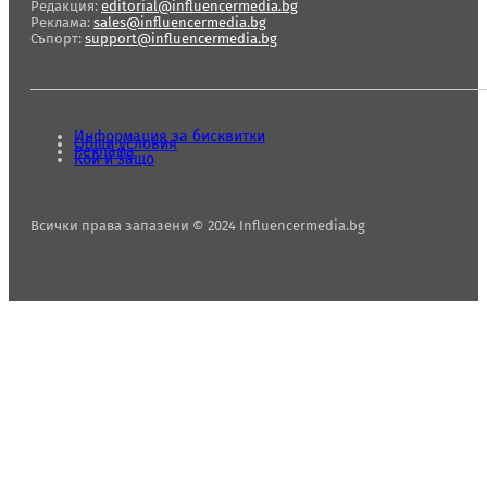
Редакция:
editorial@influencermedia.bg
Реклама:
sales@influencermedia.bg
Съпорт:
support@influencermedia.bg
Информация за бисквитки
Общи условия
Реклама
Кой и защо
Всички права запазени © 2024 Influencermedia.bg