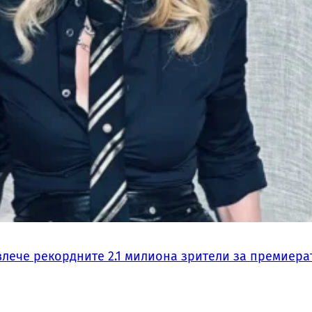
влече рекордните 2.1 милиона зрители за премиера