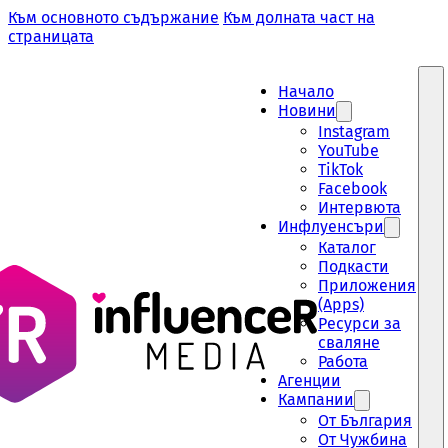
Към основното съдържание
Към долната част на
страницата
Начало
Новини
Instagram
YouTube
TikTok
Facebook
Интервюта
Инфлуенсъри
Каталог
Подкасти
Приложения
(Apps)
Ресурси за
сваляне
Работа
Aгенции
Кампании
От България
От Чужбина