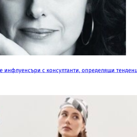
те инфлуенсъри с консултанти, определящи тенден