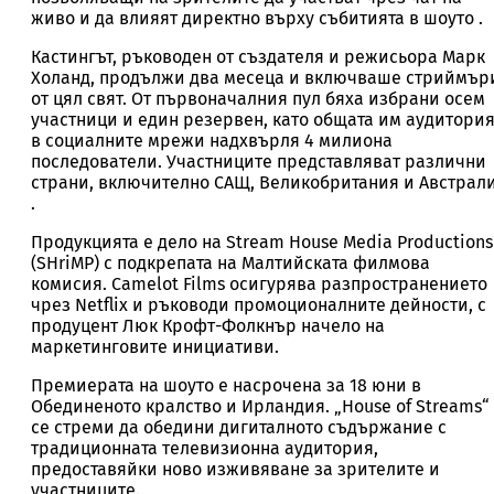
живо и да влияят директно върху събитията в шоуто .
Кастингът, ръководен от създателя и режисьора Марк
Холанд, продължи два месеца и включваше стриймър
от цял свят. От първоначалния пул бяха избрани осем
участници и един резервен, като общата им аудитори
в социалните мрежи надхвърля 4 милиона
последователи. Участниците представляват различни
страни, включително САЩ, Великобритания и Австрал
.
Продукцията е дело на Stream House Media Productions
(SHriMP) с подкрепата на Малтийската филмова
комисия. Camelot Films осигурява разпространението
чрез Netflix и ръководи промоционалните дейности, с
продуцент Люк Крофт-Фолкнър начело на
маркетинговите инициативи.
Премиерата на шоуто е насрочена за 18 юни в
Обединеното кралство и Ирландия. „House of Streams“
се стреми да обедини дигиталното съдържание с
традиционната телевизионна аудитория,
предоставяйки ново изживяване за зрителите и
участниците.