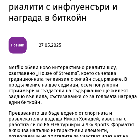
риалити с инфлуенсъри и
награда в биткойн
27.05.2025
Новини
Netflix обяви ново интерактивно риалити шоу,
озаглавено „House of Streams“, което съчетава
традиционната телевизия с онлайн съдържание. В
продължение на две седмици, осем популярни
стриймъри и създатели на съдържание ще живеят
заедно във вила, състезавайки се за голямата награда
един биткойн .
Предаването ще бъде водено от спортната и
развлекателна водеща Никол Холидей, известна с
работата си по EA FIFA турнири и Sky Sports. Форматът
включва напълно интерактивни елементи,
позволяващи на зрителите да участват чрез чат на