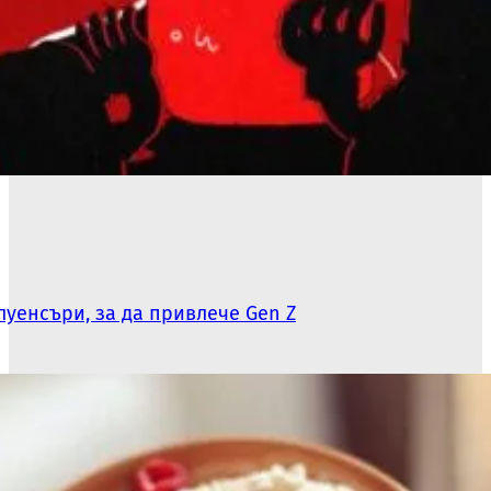
луенсъри, за да привлече Gen Z