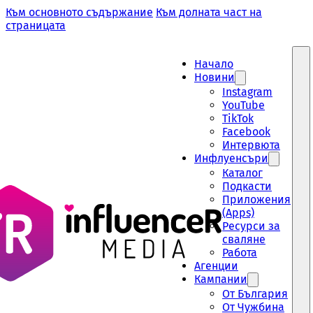
Към основното съдържание
Към долната част на
страницата
Начало
Новини
Instagram
YouTube
TikTok
Facebook
Интервюта
Инфлуенсъри
Каталог
Подкасти
Приложения
(Apps)
Ресурси за
сваляне
Работа
Aгенции
Кампании
От България
От Чужбина