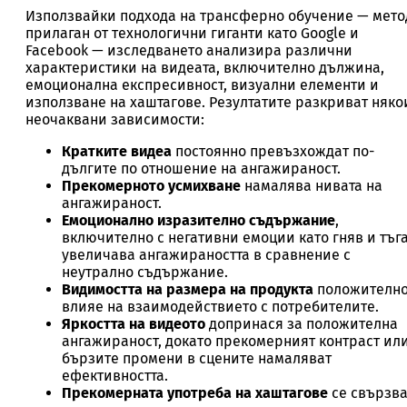
Използвайки подхода на трансферно обучение — мето
прилаган от технологични гиганти като Google и
Facebook — изследването анализира различни
характеристики на видеата, включително дължина,
емоционална експресивност, визуални елементи и
използване на хаштагове. Резултатите разкриват няко
неочаквани зависимости:
Кратките видеа
постоянно превъзхождат по-
дългите по отношение на ангажираност.
Прекомерното усмихване
намалява нивата на
ангажираност.
Емоционално изразително съдържание
,
включително с негативни емоции като гняв и тъга
увеличава ангажираността в сравнение с
неутрално съдържание.
Видимостта на размера на продукта
положителн
влияе на взаимодействието с потребителите.
Яркостта на видеото
допринася за положителна
ангажираност, докато прекомерният контраст ил
бързите промени в сцените намаляват
ефективността.
Прекомерната употреба на хаштагове
се свързв