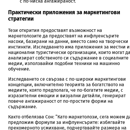
с по-ниска ангажираност.
Практически приложения за маркетингови
стратегии
Тези открития предоставят възможност на
маркетолозите да предоставят на инфлуенсърите
насоки, базирани на данни, вместо само на творчески
инстинкти. Изследването има приложения за местни и
национални туристически организации, които могат д
анализират собственото си съдържание в социалните
медии, използвайки подобни техники на машинно
обучение.
Изследването се свързва с по-широки маркетингови
концепции, включително теорията за богатството на
медиите, която предполага, че по-богатите медии, с
изразителни емоции и визуални детайли, генерират
повече ангажираност от по-простите форми на
съдържание.
Както отбелязва Сон: “Като маркетолози, сега можем д
предложим формули за инфлуенсърите: избягвайте
прекомерното усмихване, подчертавайте размера на