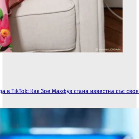
а в TikTok: Как Зое Махфуз стана известна със сво