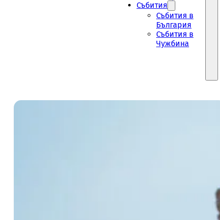
Събития
Събития в
България
Събития в
Чужбина