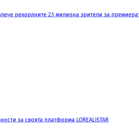
влече рекордните 2.1 милиона зрители за премиера
обности за своята платформа LOREALISTAR