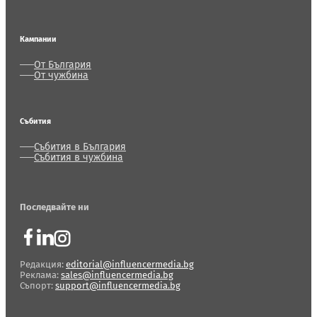
Кампании
От България
От чужбина
Събития
Събития в България
Събития в чужбина
Последвайте ни
Редакция:
editorial@influencermedia.bg
Реклама:
sales@influencermedia.bg
Съпорт:
support@influencermedia.bg