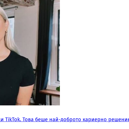
ди TikTok. Това беше най-доброто кариерно решение