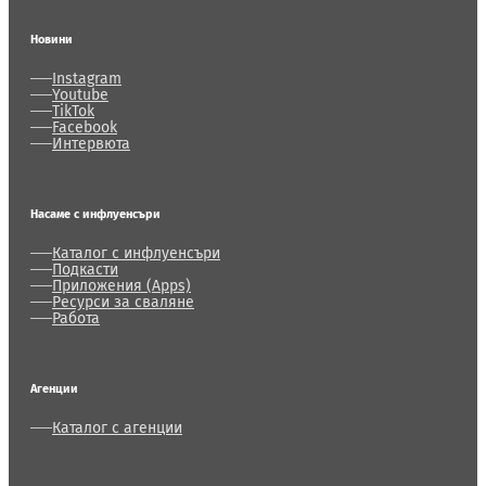
Новини
Instagram
Youtube
TikTok
Facebook
Интервюта
Насаме с инфлуенсъри
Каталог с инфлуенсъри
Подкасти
Приложения (Apps)
Ресурси за сваляне
Работа
Агенции
Каталог с агенции