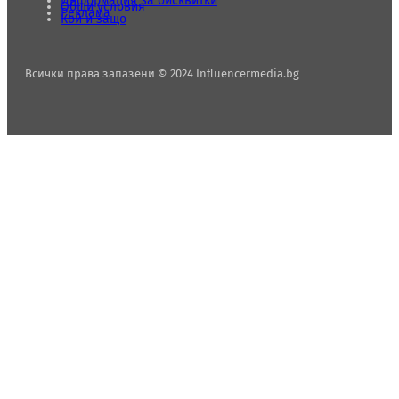
Информация за бисквитки
Общи условия
Реклама
Кой и защо
Всички права запазени © 2024 Influencermedia.bg