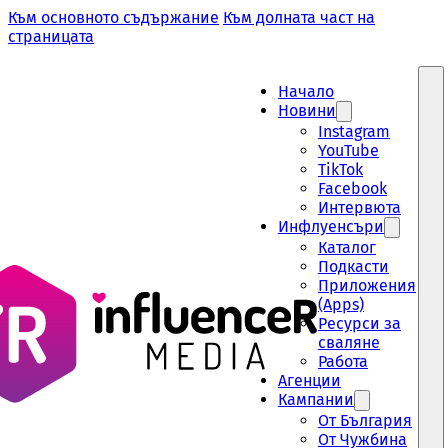
Към основното съдържание
Към долната част на
страницата
Начало
Новини
Instagram
YouTube
TikTok
Facebook
Интервюта
Инфлуенсъри
Каталог
Подкасти
Приложения
(Apps)
Ресурси за
сваляне
Работа
Aгенции
Кампании
От България
От Чужбина