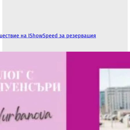
шествие на IShowSpeed за резервация