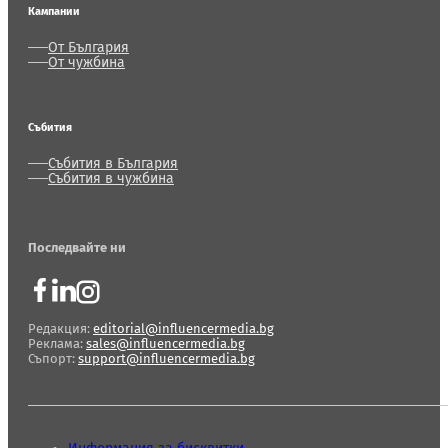
Кампании
От България
От чужбина
Събития
Събития в България
Събития в чужбина
Последвайте ни
Редакция:
editorial@influencermedia.bg
Реклама:
sales@influencermedia.bg
Съпорт:
support@influencermedia.bg