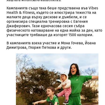
Кампанията също така беше представена във Vibes
Health & Fitness, където се илюстрира тежестта на
малките деца върху дискове и дъмбели, и се
организира специална тренировка с Евгения
Джаферович. Тази едночасова сесия събра
физическото натоварване на една майка за ден, като
участниците трябваше да изгорят 1500 калории.
В кампанията взеха участие и Мона Гочева, Йоана
Димитрова, Глория Петкова и други.