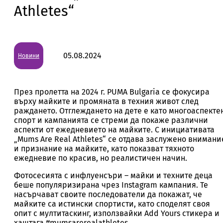
Athletes“
05.08.2024
Новини
През пролетта на 2024 г. PUMA Bulgaria се фокусира
върху майките и промяната в техния живот след
раждането. Отглеждането на дете е като многоаспекте
спорт и кампанията се стреми да покаже различни
аспекти от ежедневието на майките. С инициативата
„Mums Are Real Athletes“ се отдава заслужено внимани
и признание на майките, като показват тяхното
ежедневие по красив, но реалистичен начин.
Фотосесията с инфлуенсъри – майки и техните деца
беше популяризирана чрез Instagram кампания. Те
насърчават своите последователи да покажат, че
майките са истински спортисти, като споделят своя
опит с мултитаскинг, използвайки Add Yours стикера и
хаштага #mumsarerealathletes.