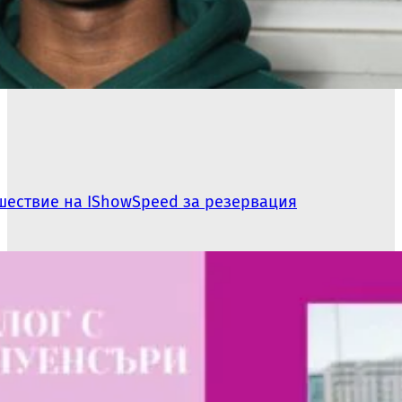
шествие на IShowSpeed за резервация