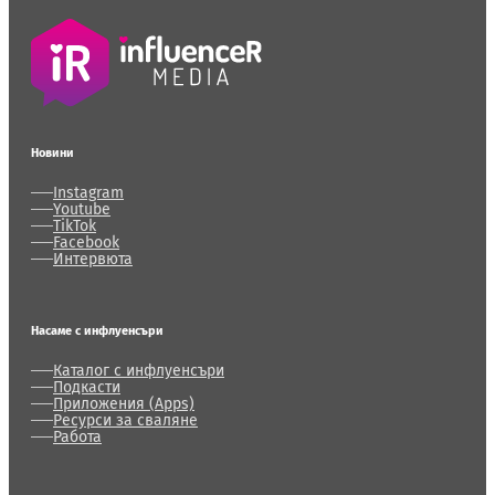
Новини
Instagram
Youtube
TikTok
Facebook
Интервюта
Насаме с инфлуенсъри
Каталог с инфлуенсъри
Подкасти
Приложения (Apps)
Ресурси за сваляне
Работа