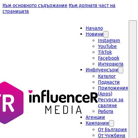
Към основното съдържание
Към долната част на
страницата
Начало
Новини
Instagram
YouTube
TikTok
Facebook
Интервюта
Инфлуенсъри
Каталог
Подкасти
Приложения
(Apps)
Ресурси за
сваляне
Работа
Aгенции
Кампании
От България
От Чужбина