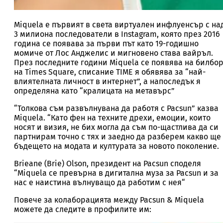
Miquela е първият в света виртуален инфлуенсър с на
3 милиона последователи в Instagram, която през 2016
година се появава за първи път като 19-годишно
момиче от Лос Анджелис и мигновено става вайръл.
През последните години Miquela се появява на билбо
на Times Square, списание TIME я обявява за “най-
влиятелната личност в интернет”, а напоследък я
определяна като “кралицата на метавърс”
“Толкова съм развълнувана да работя с Pacsun” казва
Miquela. “Като фен на техните дрехи, емоции, които
носят и визия, не бих могла да съм по-щастлива да си
партнирам точно с тях и заедно да разберем какво ще
бъдещето на модата и културата за новото поколение.
Brieane (Brie) Olson, президент на Pacsun споделя
“Miquela се превърна в дигитална муза за Pacsun и за
нас е наистина вълнуващо да работим с нея“
Повече за колаборацията между Pacsun & Miquela
можете да следите в профилите им: