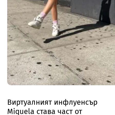
Виртуалният инфлуенсър
Miquela става част от