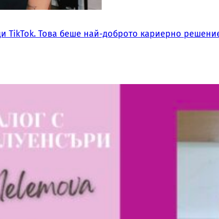
ди TikTok. Това беше най-доброто кариерно решение