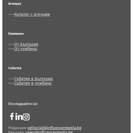
Агенции
Каталог с агенции
Кампании
От България
От чужбина
Събития
Събития в България
Събития в чужбина
Последвайте ни
Редакция:
editorial@influencermedia.bg
Реклама:
sales@influencermedia.bg