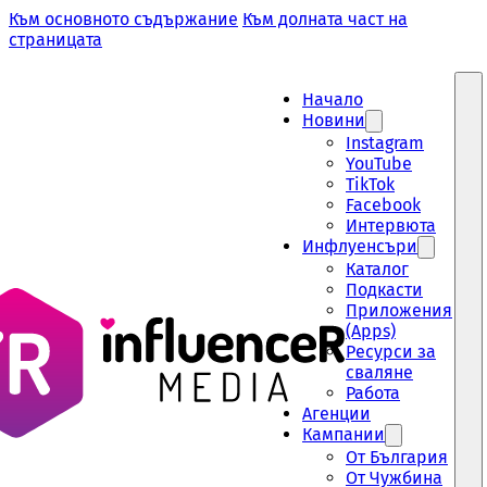
Към основното съдържание
Към долната част на
страницата
Начало
Новини
Instagram
YouTube
TikTok
Facebook
Интервюта
Инфлуенсъри
Каталог
Подкасти
Приложения
(Apps)
Ресурси за
сваляне
Работа
Aгенции
Кампании
От България
От Чужбина