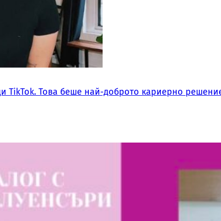
ди TikTok. Това беше най-доброто кариерно решение