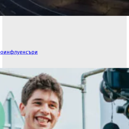
икроинфлуенсъри