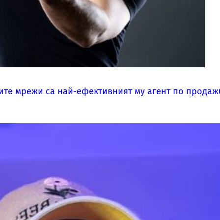
ните мрежи са най-ефективният му агент по продаж