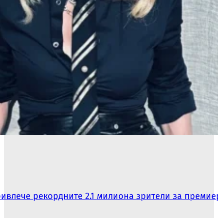
ривлече рекордните 2.1 милиона зрители за премие