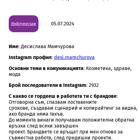
05.07.2024
Инфлуенсъри
Име
: Десислава Мамчурова
Instagram профил
:
desi.mamchurova
Основни теми в комуникацията
: Козметика, здраве,
мода
Брой последователи в Instagram
: 2932
С какво се гордееш в работата ти с брандове
:
Отговорна съм, спазвам поставените
срокове, създавам сценарий и копирайтинг за видеа,
ако бранда няма такъв.
До момента винаги получавам положителна обратна
връзка след всеки завършен
проект. Брандвете се връщат при мен отново за
съвместна работа, след предишни проекти.