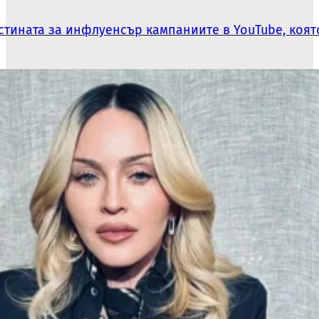
Истината за инфлуенсър кампаниите в YouTube, коя