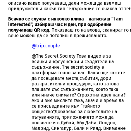
описано какво получаваш, дали можеш да вземеш
придружител и какъв тип съдържание се очаква от теб
Всичко се случва с няколко клика – натискаш “I am
interested”, избираш час и ден, при одобрение
получаваш QR код.
Показваш го на входа, сканират го 
вече можеш да се потопиш в прежияването.
@trip.couple
@The Secret Society Това видео е за
всички инфлуенсъри и създатели на
съдържание. The secret society е
платформа точно за вас. Какво ще кажете
да посещавате места,събития, дори
разкрасителни процедури, като затова
плащате със съдържанието, което така
или иначе снимате? Страхотна идея нали?
Ако и вие мислите така, значи е време да
се присъедините към “тайното
общество”Добавяме за любителите на
пътуванията, приложението може да
ползвате и в Дубай, Абу Даби, Лондон,
Мадрид, Сингапур, Бали и Рияд. Внимание