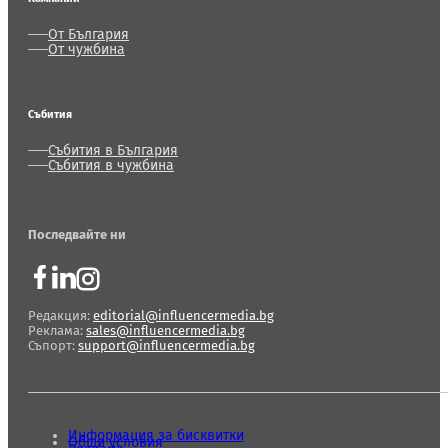
От България
От чужбина
Събития
Събития в България
Събития в чужбина
Последвайте ни
Редакция:
editorial@influencermedia.bg
Реклама:
sales@influencermedia.bg
Съпорт:
support@influencermedia.bg
Информация за бисквитки
Общи условия