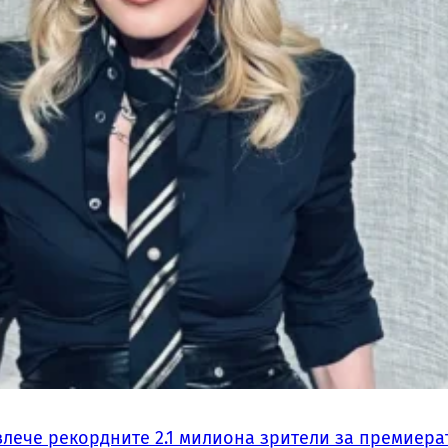
влече рекордните 2.1 милиона зрители за премиера