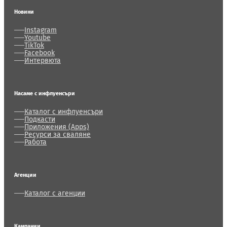
Новини
Instagram
Youtube
TikTok
Facebook
Интервюта
Насаме с инфлуенсъри
Каталог с инфлуенсъри
Подкасти
Приложения (Apps)
Ресурси за сваляне
Работа
Агенции
Каталог с агенции
Кампании