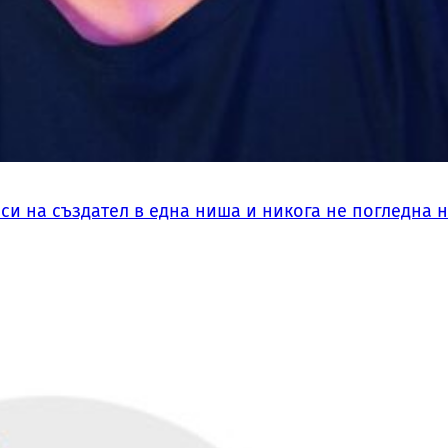
си на създател в една ниша и никога не погледна 