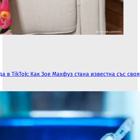
а в TikTok: Как Зое Махфуз стана известна със сво