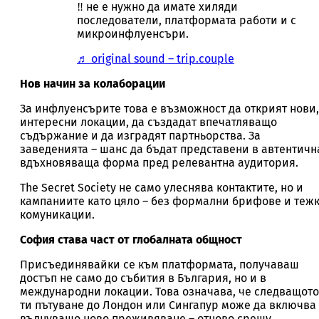
‼️ не е нужно да имате хиляди
последователи, платформата работи и с
микроинфлуенсъри.
♬ original sound – trip.couple
Нов начин за колаборации
За инфлуенсърите това е възможност да открият нови,
интересни локации, да създадат впечатляващо
съдържание и да изградят партньорства. За
заведенията – шанс да бъдат представени в автентичн
вдъхновяваща форма пред релевантна аудитория.
The Secret Society не само улеснява контактите, но и
кампаниите като цяло – без формални брифове и теж
комуникации.
София става част от глобалната общност
Присъединявайки се към платформата, получаваш
достъп не само до събития в България, но и в
международни локации. Това означава, че следващото
ти пътуване до Лондон или Сингапур може да включва
вълнуващо ново преживяване – отново срещу