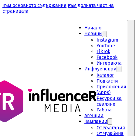
Към основното съдържание
Към долната част на
страницата
Начало
Новини
Instagram
YouTube
TikTok
Facebook
Интервюта
Инфлуенсъри
Каталог
Подкасти
Приложения
(Apps)
Ресурси за
сваляне
Работа
Aгенции
Кампании
От България
От Чужбина