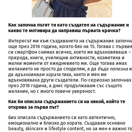
Как започна пътят ти като създател на съдържание и
какво те мотивира да направиш първата крачка?
Интересът ми към създаването на съдържание започн
още през 2016 година, когато бях на 15. Тогава с първи
си смартфон снимах всичко, което ме вдъхновяваше –
природа, книги, училищни активности, козметика и
малки моменти от ежедневието ми. Още тогава имах
желанието не просто да споделям, а да
бъда полезна
и
да
вдъхновявам хората
така, както и мен ме
вдъхновяваха други създатели. По-сериозно започнах
през 2018 година, а днес продължавам със същото
желание, но с много повече увереност.
Как би описала съдържанието си на някой, който те
открива за първи път?
Бих описала съдържанието си като автентично,
емоционално и близко до хората. Създавам основно
beauty, skincare и lifestyle content, но за мен е важно т