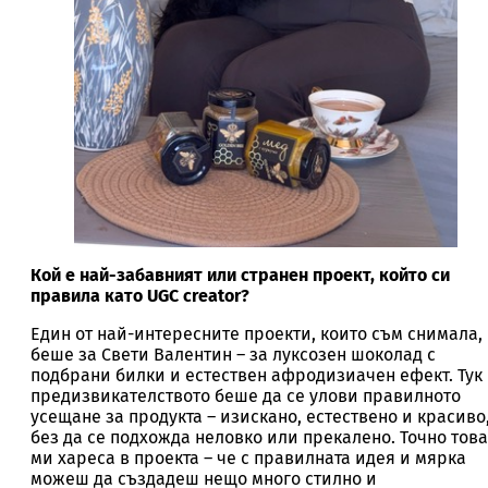
Кой е най-забавният или странен проект, който си
правила като UGC creator?
Един от най-интересните проекти, които съм снимала,
беше за Свети Валентин – за луксозен шоколад с
подбрани билки и естествен афродизиачен ефект. Тук
предизвикателството беше да се улови правилното
усещане за продукта – изискано, естествено и красиво
без да се подхожда неловко или прекалено. Точно това
ми хареса в проекта – че с правилната идея и мярка
можеш да създадеш нещо много стилно и