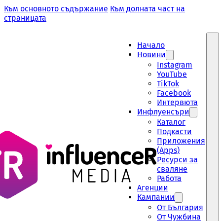
Към основното съдържание
Към долната част на
страницата
Начало
Новини
Instagram
YouTube
TikTok
Facebook
Интервюта
Инфлуенсъри
Каталог
Подкасти
Приложения
(Apps)
Ресурси за
сваляне
Работа
Aгенции
Кампании
От България
От Чужбина