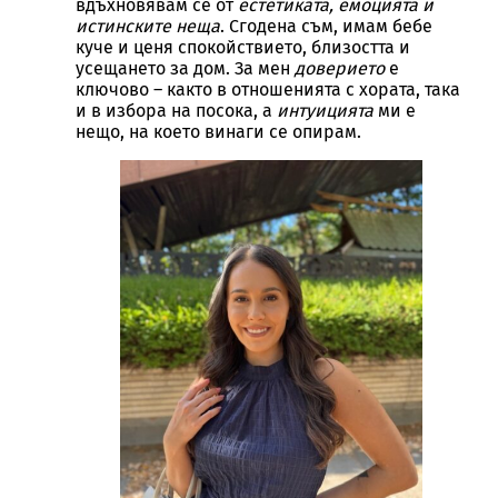
вдъхновявам се от
естетиката, емоцията и
истинските неща
. Сгодена съм, имам бебе
куче и ценя спокойствието, близостта и
усещането за дом. За мен
доверието
е
ключово – както в отношенията с хората, така
и в избора на посока, а
интуицията
ми е
нещо, на което винаги се опирам.