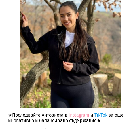
★Последвайте Антоанета в
Instagram
и
TikTok
за още
иновативно и балансирано съдържание★