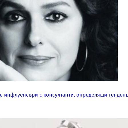
те инфлуенсъри с консултанти, определящи тенден