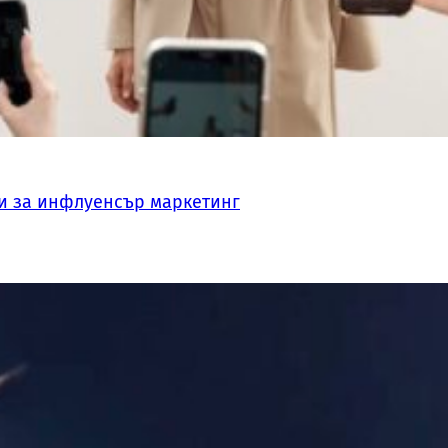
и за инфлуенсър маркетинг