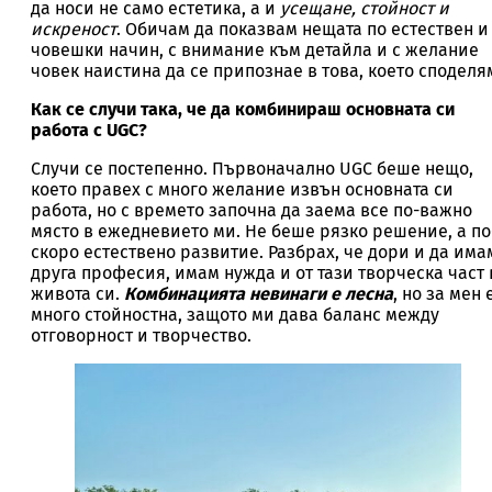
да носи не само естетика, а и
усещане, стойност и
искреност
. Обичам да показвам нещата по естествен и
човешки начин, с внимание към детайла и с желание
човек наистина да се припознае в това, което споделя
Как се случи така, че да комбинираш основната си
работа с UGC?
Случи се постепенно. Първоначално UGC беше нещо,
което правех с много желание извън основната си
работа, но с времето започна да заема все по-важно
място в ежедневието ми. Не беше рязко решение, а по
скоро естествено развитие. Разбрах, че дори и да има
друга професия, имам нужда и от тази творческа част 
живота си.
Комбинацията невинаги е лесна
, но за мен 
много стойностна, защото ми дава баланс между
отговорност и творчество.