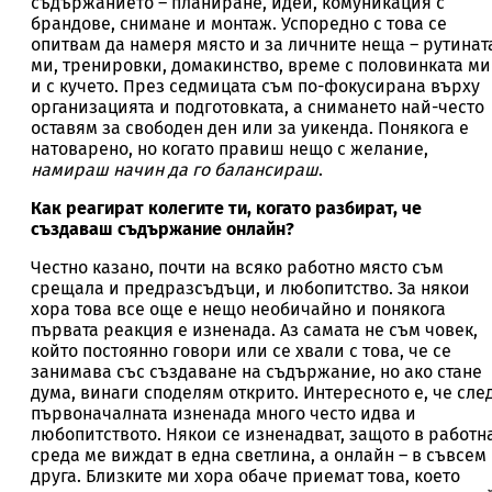
съдържанието – планиране, идеи, комуникация с
брандове, снимане и монтаж. Успоредно с това се
опитвам да намеря място и за личните неща – рутинат
ми, тренировки, домакинство, време с половинката ми
и с кучето. През седмицата съм по-фокусирана върху
организацията и подготовката, а снимането най-често
оставям за свободен ден или за уикенда. Понякога е
натоварено, но когато правиш нещо с желание,
намираш начин да го балансираш
.
Как реагират колегите ти, когато разбират, че
създаваш съдържание онлайн?
Честно казано, почти на всяко работно място съм
срещала и предразсъдъци, и любопитство. За някои
хора това все още е нещо необичайно и понякога
първата реакция е изненада. Аз самата не съм човек,
който постоянно говори или се хвали с това, че се
занимава със създаване на съдържание, но ако стане
дума, винаги споделям открито. Интересното е, че сле
първоначалната изненада много често идва и
любопитството. Някои се изненадват, защото в работн
среда ме виждат в една светлина, а онлайн – в съвсем
друга. Близките ми хора обаче приемат това, което