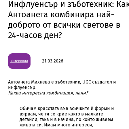
Инфлуенсър и зъботехник: Ка
Антоанета комбинира най-
доброто от всички светове в
24-часов ден?
21.03.2026
Интервюта
Антоанета Михнева е зъботехник, UGC създател и
инфлуенсър.
Каква интересна комбинация, нали?
Обичам красотата във всичките ѝ форми и
вярвам, че тя се крие както в малките
детайли, така и в начина, по който живеем
живота си. Имам много интереси,