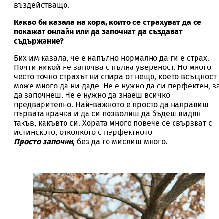
въздействащо.
Какво би казала на хора, които се страхуват да се
покажат онлайн или да започнат да създават
съдържание?
Бих им казала, че е напълно нормално да ги е страх.
Почти никой не започва с пълна увереност. Но много
често точно страхът ни спира от нещо, което всъщност
може много да ни даде. Не е нужно да си перфектен, з
да започнеш. Не е нужно да знаеш всичко
предварително. Най-важното е просто да направиш
първата крачка и да си позволиш да бъдеш видян
такъв, какъвто си. Хората много повече се свързват с
истинското, отколкото с перфектното.
Просто започни
, без да го мислиш много.