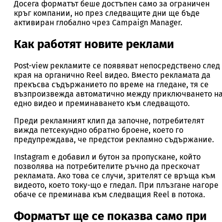
Досега форматът беше достъпен само за ограничен
кръг компании, но през следващите дни ще бъде
активиран глобално чрез Campaign Manager.
Как работят новите реклами
Post-view рекламите се появяват непосредствено след
края на органично Reel видео. Вместо рекламата да
прекъсва съдържанието по време на гледане, тя се
възпроизвежда автоматично между приключването н
едно видео и преминаването към следващото.
Преди рекламният клип да започне, потребителят
вижда петсекундно обратно броене, което го
предупреждава, че предстои рекламно съдържание.
Instagram е добавил и бутон за пропускане, който
позволява на потребителите ръчно да прескочат
рекламата. Ако това се случи, зрителят се връща към
видеото, което току-що е гледал. При плъзгане нагоре
обаче се преминава към следващия Reel в потока.
Форматът ще се показва само при