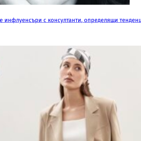
те инфлуенсъри с консултанти, определящи тенден