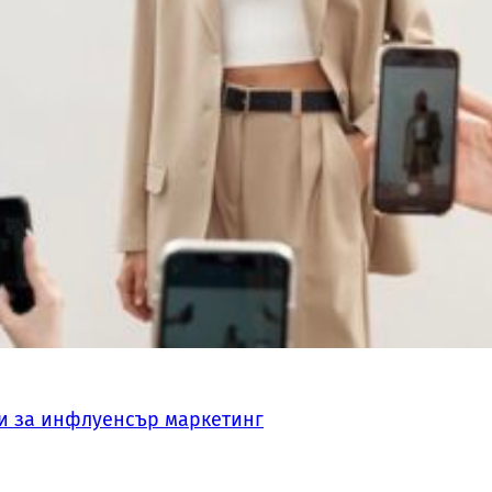
и за инфлуенсър маркетинг