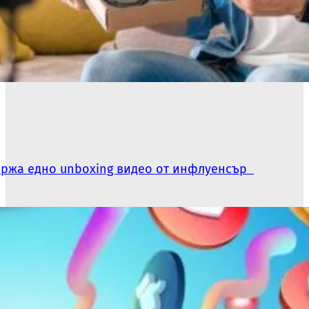
държа едно unboxing видео от инфлуенсър