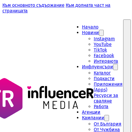
Към основното съдържание
Към долната част на
страницата
Начало
Новини
Instagram
YouTube
TikTok
Facebook
Интервюта
Инфлуенсъри
Каталог
Подкасти
Приложения
(Apps)
Ресурси за
сваляне
Работа
Aгенции
Кампании
От България
От Чужбина