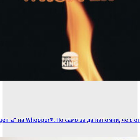
ецепта“ на Whopper®. Но само за да напомни, че с о