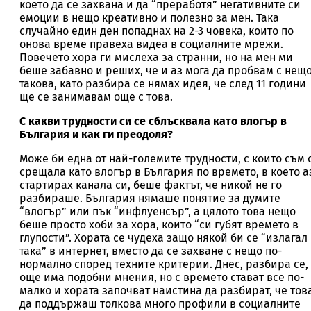
което да се захвана и да “преработя” негативните си
емоции в нещо креативно и полезно за мен. Така
случайно един ден попаднах на 2-3 човека, които по
онова време правеха видеа в социалните мрежи.
Повечето хора ги мислеха за странни, но на мен ми
беше забавно и реших, че и аз мога да пробвам с нещ
такова, като разбира се нямах идея, че след 11 години
ще се занимавам още с това.
С какви трудности си се сблъсквала като влогър в
България и как ги преодоля?
Може би една от най-големите трудности, с които съм 
срещала като влогър в България по времето, в което а
стартирах канала си, беше фактът, че никой не го
разбираше. България нямаше понятие за думите
“влогър” или пък “инфлуенсър”, а цялото това нещо
беше просто хоби за хора, които “си губят времето в
глупости”. Хората се чудеха защо някой би се “излагал
така” в интернет, вместо да се захване с нещо по-
нормално според техните критерии. Днес, разбира се,
още има подобни мнения, но с времето стават все по-
малко и хората започват наистина да разбират, че тов
да поддържаш толкова много профили в социалните