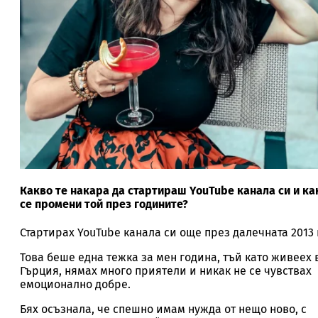
Какво те накара да стартираш YouTube канала си и ка
се промени той през годините?
Стартирах YouTube канала си още през далечната 2013 
Това беше една тежка за мен година, тъй като живеех 
Гърция, нямах много приятели и никак не се чувствах
емоционално добре.
Бях осъзнала, че спешно имам нужда от нещо ново, с