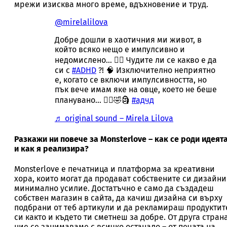
мрежи изисква много време, вдъхновение и труд.
@mirelalilova
Добре дошли в хаотичния ми живот, в
който всяко нещо е импулсивно и
недомислено… 🤷‍♀️ Чудите ли се какво е да
си с
#ADHD
?! 🧠 Изключително неприятно
е, когато се включи импулсивността, но
пък вече имам яке на овце, което не беше
планувано… 🤦‍♀️🤣🗿
#адчд
♬ original sound – Mirela Lilova
Разкажи ни повече за Monsterlove – как се роди идеят
и как я реализира?
Monsterlove е печатница и платформа за креативни
хора, които могат да продават собствените си дизайни
минимално усилие. Достатъчно е само да създадеш
собствен магазин в сайта, да качиш дизайна си върху
подбрани от теб артикули и да рекламираш продуктит
си както и където ти сметнеш за добре. От друга страна
ние се занимаваме с всичко останало – от печата на