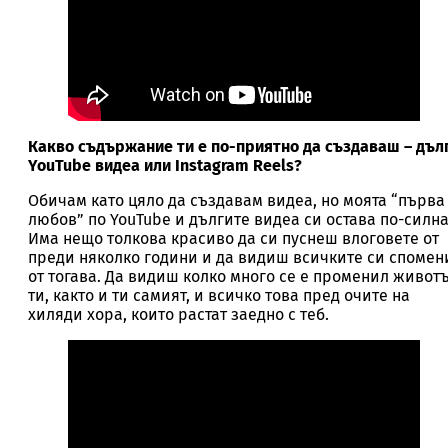
Какво съдържание ти е по-приятно да създаваш – дъл
YouTube видеа или Instagram Reels?
Обичам като цяло да създавам видеа, но моята “първа
любов” по YouTube и дългите видеа си остава по-силна
Има нещо толкова красиво да си пуснеш влоговете от
преди няколко години и да видиш всичките си спомен
от тогава. Да видиш колко много се е променил животъ
ти, както и ти самият, и всичко това пред очите на
хиляди хора, които растат заедно с теб.