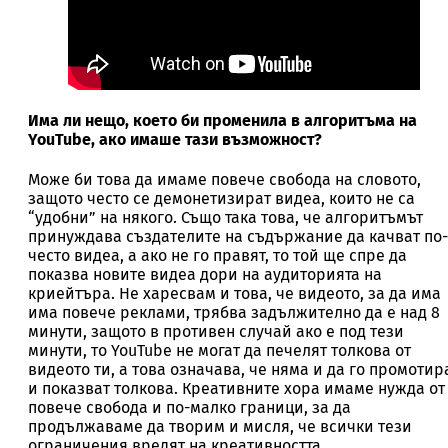
Има ли нещо, което би променила в алгоритъма на
YouTube, ако имаше тази възможност?
Може би това да имаме повече свобода на словото,
защото често се демонетизират видеа, които не са
“удобни” на някого. Също така това, че алгоритъмът
принуждава създателите на съдържание да качват по-
често видеа, а ако не го правят, то той ще спре да
показва новите видеа дори на аудиторията на
криейтъра. Не харесвам и това, че видеото, за да има
има повече реклами, трябва задължително да е над 8
минути, защото в противен случай ако е под тези
минути, то YouTube не могат да печелят толкова от
видеото ти, а това означава, че няма и да го промотир
и показват толкова. Креативните хора имаме нужда от
повече свобода и по-малко граници, за да
продължаваме да творим и мисля, че всички тези
ограничения вредят на креативността.