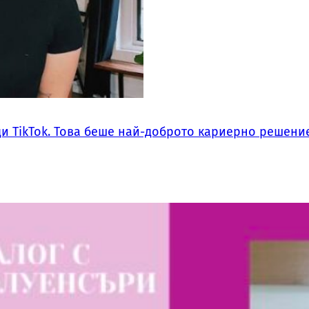
ди TikTok. Това беше най-доброто кариерно решение