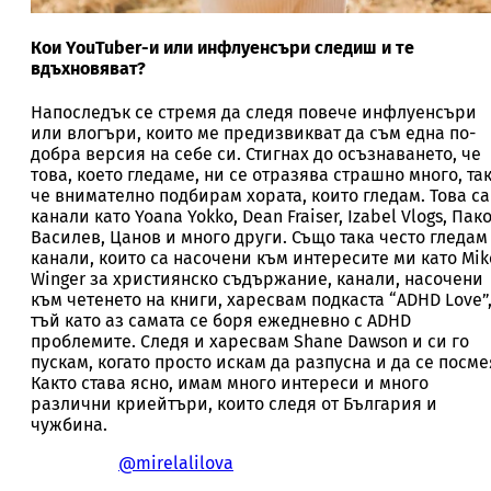
Кои YouTuber-и или инфлуенсъри следиш и те
вдъхновяват?
Напоследък се стремя да следя повече инфлуенсъри
или влогъри, които ме предизвикват да съм една по-
добра версия на себе си. Стигнах до осъзнаването, че
това, което гледаме, ни се отразява страшно много, та
че внимателно подбирам хората, които гледам. Това са
канали като Yoana Yokko, Dean Fraiser, Izabel Vlogs, Пак
Василев, Цанов и много други. Също така често гледам
канали, които са насочени към интересите ми като Mik
Winger за християнско съдържание, канали, насочени
към четенето на книги, харесвам подкаста “ADHD Love”
тъй като аз самата се боря ежедневно с ADHD
проблемите. Следя и харесвам Shane Dawson и си го
пускам, когато просто искам да разпусна и да се посме
Както става ясно, имам много интереси и много
различни криейтъри, които следя от България и
чужбина.
@mirelalilova