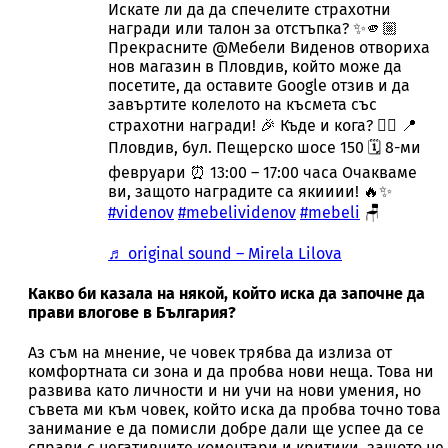
Искате ли да да спечелите страхотни
награди или талон за отстъпка? ✨🫵🏼
Прекрасните @Мебели Виденов отвориха
нов магазин в Пловдив, който може да
посетите, да оставите Google отзив и да
завъртите колелото на късмета със
страхотни награди! 🎉 Къде и кога? 👇🏼 📍
Пловдив, бул. Пещерско шосе 150 🗓️ 8-ми
февруари ⏰ 13:00 – 17:00 часа Очакваме
ви, защото наградите са якииии! 🔥✨
#videnov
#mebelividenov
#mebeli
🪑
♬ original sound – Mirela Lilova
Какво би казала на някой, който иска да започне да
прави влогове в България?
Аз съм на мнение, че човек трябва да излиза от
комфортната си зона и да пробва нови неща. Това ни
развива като личности и ни учи на нови умения, но
съвета ми към човек, който иска да пробва точно това
занимание е да помисли добре дали ще успее да се
справи с негативните коментари и критики, защото не