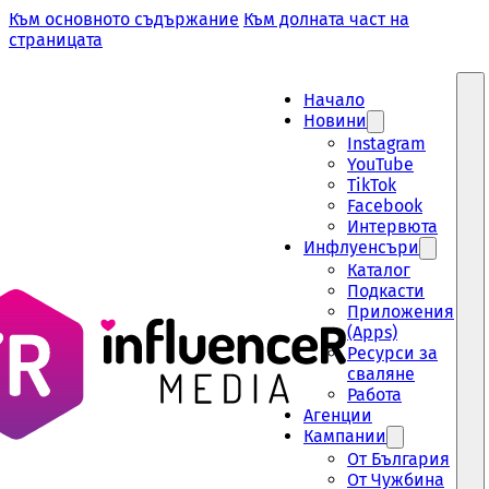
Към основното съдържание
Към долната част на
страницата
Начало
Новини
Instagram
YouTube
TikTok
Facebook
Интервюта
Инфлуенсъри
Каталог
Подкасти
Приложения
(Apps)
Ресурси за
сваляне
Работа
Aгенции
Кампании
От България
От Чужбина