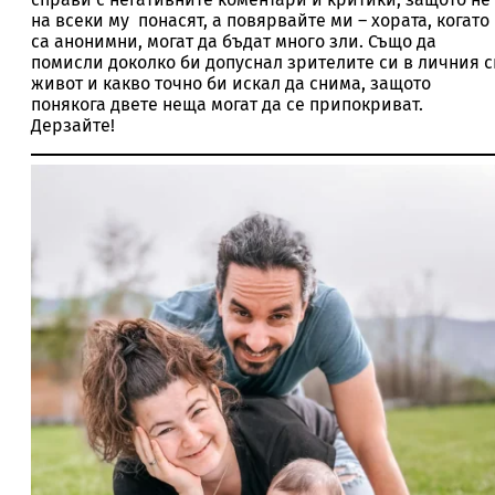
на всеки му понасят, а повярвайте ми – хората, когато
са анонимни, могат да бъдат много зли. Също да
помисли доколко би допуснал зрителите си в личния с
живот и какво точно би искал да снима, защото
понякога двете неща могат да се припокриват.
Дерзайте!