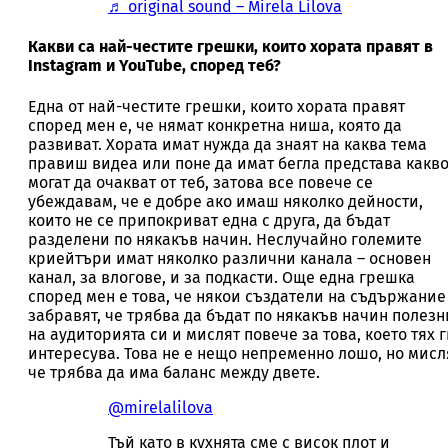
♬ original sound – Mirela Lilova
Какви са най-честите грешки, които хората правят в
Instagram и YouTube, според теб?
Една от най-честите грешки, които хората правят
според мен е, че нямат конкретна ниша, която да
развиват. Хората имат нужда да знаят на каква тема
правиш видеа или поне да имат бегла представа какв
могат да очакват от теб, затова все повече се
убеждавам, че е добре ако имаш няколко дейности,
които не се припокриват една с друга, да бъдат
разделени по някакъв начин. Неслучайно големите
криейтъри имат няколко различни канала – основен
канал, за влогове, и за подкасти. Още една грешка
според мен е това, че някои създатели на съдържание
забравят, че трябва да бъдат по някакъв начин полезн
на аудиторията си и мислят повече за това, което тях 
интересува. Това не е нещо непременно лошо, но мисл
че трябва да има баланс между двете.
@mirelalilova
Тъй като в кухнята сме с висок плот и