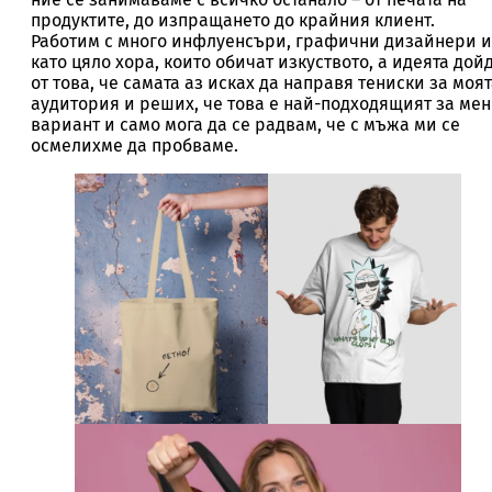
продуктите, до изпращането до крайния клиент.
Работим с много инфлуенсъри, графични дизайнери и
като цяло хора, които обичат изкуството, а идеята дой
от това, че самата аз исках да направя тениски за моя
аудитория и реших, че това е най-подходящият за мен
вариант и само мога да се радвам, че с мъжа ми се
осмелихме да пробваме.