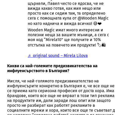
щъркели, Павел често се ядосва, че не
вижда какво готвя, как мия нещо или
просто как си седим там, та определено
сега с помощната кула от @Wooden Magic
но като наднича и вижда всичко! 😅❤️
Wooden Magic имат много интересни и
полезни неща за вашите мъници, а сега с
моя код “Mirela10” ще получите и 10%
отстъпка на повечето им продукти! 🏷️🛍️
♬ original sound – Mirela Lilova
Какви са най-големите предизвикателства на
инфлуенсърството в България?
Мисля, че най-голямото предизвикателство на
инфлуенсърите конкретно в България е, че все още не
се приема като сериозна професия от доста хора. Има
брандове, които все още не вярват в този тип реклама
на продуктите им, дали заради лош опит или защото
просто не разбират как работят рекламите в
социалните мрежи и хора, които все още те съветват 