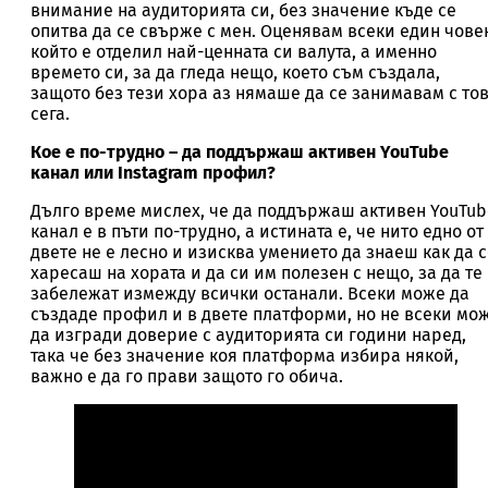
внимание на аудиторията си, без значение къде се
опитва да се свърже с мен. Оценявам всеки един човек
който е отделил най-ценната си валута, а именно
времето си, за да гледа нещо, което съм създала,
защото без тези хора аз нямаше да се занимавам с то
сега.
Кое е по-трудно – да поддържаш активен YouTube
канал или Instagram профил?
Дълго време мислех, че да поддържаш активен YouTub
канал е в пъти по-трудно, а истината е, че нито едно от
двете не е лесно и изисква умението да знаеш как да 
харесаш на хората и да си им полезен с нещо, за да те
забележат измежду всички останали. Всеки може да
създаде профил и в двете платформи, но не всеки мо
да изгради доверие с аудиторията си години наред,
така че без значение коя платформа избира някой,
важно е да го прави защото го обича.