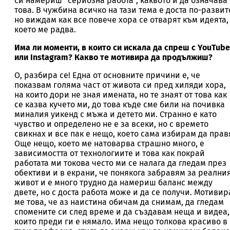
си намериш “сериозна работа”, каквото и да означава
това. В чужбина всичко на тази тема е доста по-развит
но виждам как все повече хора се отварят към идеята,
което ме радва.
Има ли моменти, в които си искала да спреш с YouTube
или Instagram? Какво те мотивира да продължиш?
О, разбира се! Една от основните причини е, че
показвам голяма част от живота си пред хиляди хора,
на които дори не зная имената, но те знаят от това как
се казва кучето ми, до това къде сме били на почивка
миналия уикенд с мъжа и детето ми. Странно е като
чувство и определено не е за всеки, но с времето
свикнах и все пак е нещо, което сама избирам да прав
Още нещо, което ме натоварва страшно много, е
зависимостта от технологиите и това как покрай
работата ми токова често ми се налага да гледам през
обективи и в екрани, че понякога забравям за реални
живот и е много трудно да намериш баланс между
двете, но с доста работа може и да се получи. Мотивир
ме това, че аз наистина обичам да снимам, да гледам
спомените си след време и да създавам неща и видеа,
които преди ги е нямало. Има нещо толкова красиво в