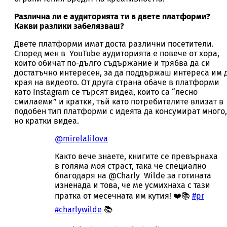
Различна ли е аудиторията ти в двете платформи?
Какви разлики забелязваш?
Двете платформи имат доста различни посетители.
Според мен в YouTube аудиторията е повече от хора,
които обичат по-дълго съдържание и трябва да си
достатъчно интересен, за да поддържаш интереса им 
края на видеото. От друга страна обаче в платформи
като Instagram се търсят видеа, които са “лесно
смилаеми” и кратки, тъй като потребителите влизат в
подобен тип платформи с идеята да консумират много,
но кратки видеа.
@mirelalilova
Както вече знаете, книгите се превърнаха
в голяма моя страст, така че специално
благодаря на @Charly Wilde за готината
изненада и това, че ме усмихнаха с тази
пратка от месечната им кутия! ❤️📚
#pr
#charlywilde
📚