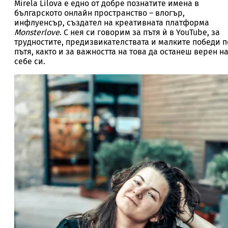
Mirela Lilova е едно от добре познатите имена в
българското онлайн пространство – влогър,
инфлуенсър, създател на креативната платформа
Monsterlove
. С нея си говорим за пътя ѝ в YouTube, за
трудностите, предизвикателствата и малките победи п
пътя, както и за важността на това да останеш верен н
себе си.