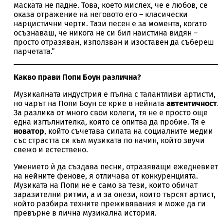
маската не падне. Това, което мислех, че е любов, се
оказа отражение на неговото его – класически
нарцистични черти. Тази песен е за момента, когато
осъзнаваш, че никога не си бил наистина видян –
просто отразяван, използван и изоставен да събереш
парчетата.“
Какво прави Попи Боун различна?
Музикалната индустрия е пълна с талантливи артисти,
но чарът на Попи Боун се крие в нейната
автентичност
За разлика от много свои колеги, тя не е просто още
една изпълнителка, която се опитва да пробие. Тя е
новатор
, който съчетава силата на социалните медии
със страстта си към музиката по начин, който звучи
свежо и естествено.
Умението ѝ да създава песни, отразяващи ежедневие
на нейните фенове, я отличава от конкуренцията.
Музиката на Попи не е само за тези, които обичат
заразителни ритми, а и за онези, които търсят артист,
който разбира техните преживявания и може да ги
превърне в лична музикална история.