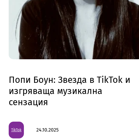
Попи Боун: Звезда в TikTok и
изгряваща музикална
сензация
24.10.2025
TikTok