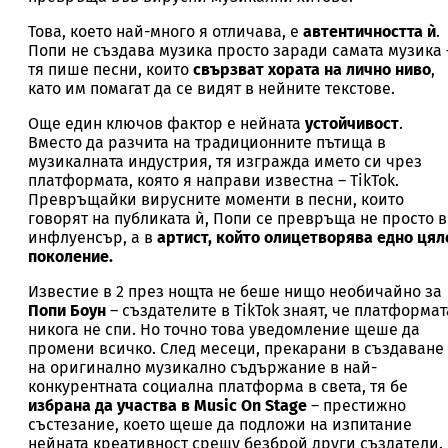
Това, което най-много я отличава, е
автентичността ѝ
.
Попи не създава музика просто заради самата музика 
тя пише песни, които
свързват хората на лично ниво
,
като им помагат да се видят в нейните текстове.
Още един ключов фактор е нейната
устойчивост
.
Вместо да разчита на традиционните пътища в
музикалната индустрия, тя изгражда името си чрез
платформата, която я направи известна – TikTok.
Превръщайки вирусните моменти в песни, които
говорят на публиката ѝ, Попи се превръща не просто в
инфлуенсър, а в
артист, който олицетворява едно цял
поколение.
Известие в 2 през нощта не беше нищо необичайно за
Попи Боун
– създателите в TikTok знаят, че платформат
никога не спи. Но точно това уведомление щеше да
промени всичко. След месеци, прекарани в създаване
на оригинално музикално съдържание в най-
конкурентната социална платформа в света, тя бе
избрана да участва в Music On Stage
– престижно
състезание, което щеше да подложи на изпитание
нейната креативност срещу безброй други създатели.