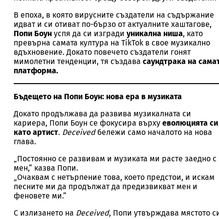
В епоха, в която вирусните създатели на съдържание
идват и си отиват по-бързо от актуалните хаштагове,
Попи Боун
успя да си изгради
уникална ниша
, като
превърна самата култура на TikTok в свое музикално
вдъхновение. Докато повечето създатели гонят
мимолетни тенденции, тя създава
саундтрака на сама
платформа.
Бъдещето на Попи Боун: нова ера в музиката
Докато продължава да развива музикалната си
кариера, Попи Боун се фокусира върху
еволюцията си
като артист
.
Deceived
бележи само началото на нова
глава.
„Постоянно се развивам и музиката ми расте заедно с
мен,“ казва Попи.
„Очаквам с нетърпение това, което предстои, и искам
песните ми да продължат да предизвикват мен и
феновете ми.“
С излизането на
Deceived
, Попи утвърждава мястото с