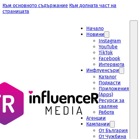
Към основното съдържание
Към долната част на
страницата
Начало
Новини
Instagram
YouTube
TikTok
Facebook
Интервюта
Инфлуенсъри
Каталог
Подкасти
Приложения
(Apps)
Ресурси за
сваляне
Работа
Aгенции
Кампании
От България
От Чужбина