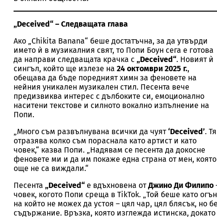
„Deceived“ – Следващата глава
Ако „Chikita Banana“ беше достатъчна, за да утвърди
името ѝ в музикалния свят, то Попи Боун сега е готова
да направи следващата крачка с
„Deceived“
. Новият ѝ
сингъл, който ще излезе на
24 октомври 2025 г.
,
обещава да бъде поредният химн за феновете на
нейния уникален музикален стил. Песента вече
предизвиква интерес с дълбоките си, емоционално
наситени текстове и силното вокално изпълнение на
Попи.
„Много съм развълнувана всички да чуят
‘Deceived’
. Тя
отразява колко съм пораснала като артист и като
човек,“ казва Попи. „Надявам се песента да докосне
феновете ми и да им покаже една страна от мен, която
още не са виждали.“
Песента
„Deceived“
е вдъхновена от
Джино Ди Филипо
човек, когото Попи среща в TikTok. „Той беше като огън
на който не можех да устоя – цял чар, цял блясък, но б
съдържание. Връзка, която изглежда истинска, докато