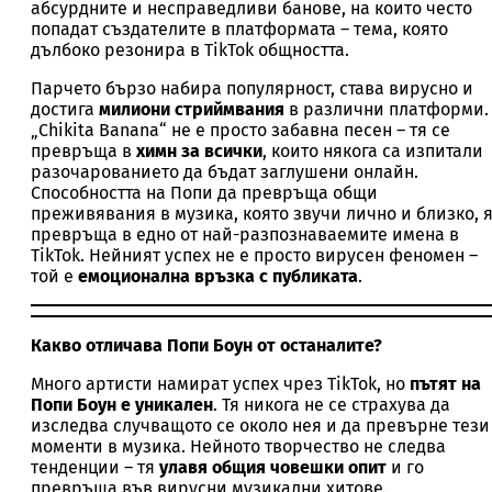
абсурдните и несправедливи банове, на които често
попадат създателите в платформата – тема, която
дълбоко резонира в TikTok общността.
Парчето бързо набира популярност, става вирусно и
достига
милиони стриймвания
в различни платформи.
„Chikita Banana“ не е просто забавна песен – тя се
превръща в
химн за всички
, които някога са изпитали
разочарованието да бъдат заглушени онлайн.
Способността на Попи да превръща общи
преживявания в музика, която звучи лично и близко, 
превръща в едно от най-разпознаваемите имена в
TikTok. Нейният успех не е просто вирусен феномен –
той е
емоционална връзка с публиката
.
Какво отличава Попи Боун от останалите?
Много артисти намират успех чрез TikTok, но
пътят на
Попи Боун е уникален
. Тя никога не се страхува да
изследва случващото се около нея и да превърне тези
моменти в музика. Нейното творчество не следва
тенденции – тя
улавя общия човешки опит
и го
превръща във вирусни музикални хитове.