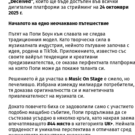
„Deceived“
, който ще бъде достъпен във всички
дигитални платформи за стрийминг на
24 октомври
2025 г.
Началото на едно неочаквано пътешествие
Пътят на Попи Боун към славата не следва
традиционния модел. Като творческа сила в
музикалната индустрия, нейното пътуване започва с
идея, родена в TikTok. Приложението, известно със
своите вайръл тенденции и креативни
предизвикателства, се оказва перфектната платформа
на която Попи може да покаже таланта си.
Решението ѝ да участва в
Music On Stage
е смело, но
печелившо. Избрана измежду милиарди потребители,
тя доказва оригиналността си и магнетичната
привлекателност на музиката си.
Докато повечето биха се задоволили само с участието 
подобно мащабно събитие, Попи продължава да се
състезава усърдно в няколко кръга, като накрая заема
впечатляващото
#44 място
в категорията
UK+
. Нейната
отдаденост и уникална перспектива я отличават сред