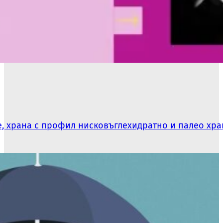
не, храна с профил нисковъглехидратно и палео хр