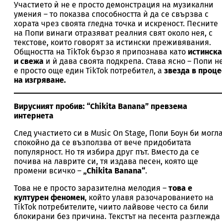
Участието ѝ не е просто демонстрация на музикални
умения – то показва способността ѝ да се свързва с
хората чрез своята гледна точка и искреност. Песните
на Попи винаги отразяват реалния свят около нея, с
текстове, които говорят за истински преживявания.
Общността на TikTok бързо я припознава като
истинска
и свежа
и ѝ дава своята подкрепа. Става ясно – Попи н
е просто още един TikTok потребител, а
звезда в проце
на изгряване.
Вирусният пробив: “Chikita Banana” превзема
интернетa
След участието си в Music On Stage, Попи Боун би могл
спокойно да се възползва от вече придобитата
популярност. Но тя избира друг път. Вместо да се
почива на лаврите си, тя издава песен, която ще
промени всичко –
„Chikita Banana“
.
Това не е просто заразителна мелодия –
това е
културен феномен
, който улавя разочарованието на
TikTok потребителите, чиито лайвове често са били
блокирани без причина. Текстът на песента разглежда