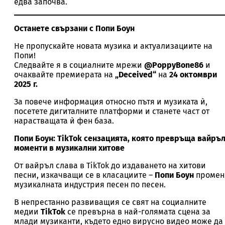
едва започва.
Останете свързани с Попи Боун
Не пропускайте новата музика и актуализациите на
Попи!
Следвайте я в социалните мрежи
@PoppyBone86
и
очаквайте премиерата на
„Deceived“
на
24 октомври
2025 г.
За повече информация относно пътя и музиката ѝ,
посетете дигиталните платформи и станете част от
нарастващата ѝ фен база.
Попи Боун: TikTok сензацията, която превръща вайръ
моменти в музикални хитове
От вайръл слава в TikTok до издаването на хитови
песни, изкачващи се в класациите –
Попи Боун
промен
музикалната индустрия песен по песен.
В непрестанно развиващия се свят на социалните
медии
TikTok
се превърна в най-голямата сцена за
млади музиканти, където едно вирусно видео може да