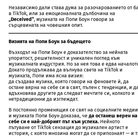
Независимо дали става дума за разочарованието от б
в TikTok, или за емоционалната дълбочина на
„Deceived“
, музиката на Попи Боун говори за
сърцевината на човешкия опит.
Визията на Попи Боун за бъдещето
Възходът на Попи Боун е доказателство за нейната
упоритост, решителност и уникален поглед към
музикалната индустрия. Но за нея това е едва началот
Докато продължава да вълнува света на TikTok и
музиката, Попи има ясна визия:
да създава музика, която говори на феновете ѝ, да
остане вярна на себе си в свят, пълен с тенденции, и д
вдъхновява другите да следват мечтите си, колкото и
нетрадиционни да изглеждат.
В постоянно променящия се свят на социалните медии
и музиката Попи Боун доказва, че
да останеш верен на
себе си е най-добрият път към успеха.
Нейното
пътуване от TikTok сензация до музикален артист е
история, с която мнозина могат да се припознаят — и т