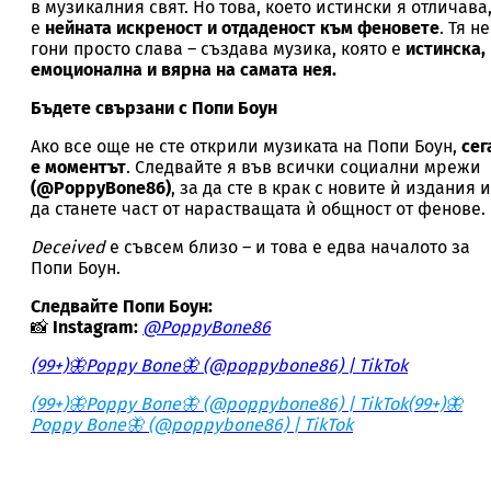
в музикалния свят. Но това, което истински я отличава
е
нейната искреност и отдаденост към феновете
. Тя не
гони просто слава – създава музика, която е
истинска,
емоционална и вярна на самата нея.
Бъдете свързани с Попи Боун
Ако все още не сте открили музиката на Попи Боун,
сег
е моментът
. Следвайте я във всички социални мрежи
(@PoppyBone86)
, за да сте в крак с новите ѝ издания и
да станете част от нарастващата ѝ общност от фенове.
Deceived
е съвсем близо – и това е едва началото за
Попи Боун.
Следвайте Попи Боун:
📸
Instagram:
@PoppyBone86
(99+)🦋Poppy Bone🦋 (@poppybone86) | TikTok
(99+)🦋Poppy Bone🦋 (@poppybone86) | TikTok
(99+)🦋
Poppy Bone🦋 (@poppybone86) | TikTok