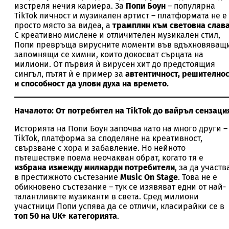
изстреля нечия кариера. За
Попи Боун
– популярна
TikTok личност и музикален артист – платформата не е
просто място за видеа, а
трамплин към световна слав
С креативно мислене и отличителен музикален стил,
Попи превръща вирусните моменти във вдъхновяващ
запомнящи се химни, които докосват сърцата на
милиони. От първия ѝ вирусен хит до предстоящия
сингъл, пътят ѝ е пример за
автентичност, решително
и способност да улови духа на времето.
Началото: От потребител на TikTok до вайръл сензаци
Историята на Попи Боун започва като на много други –
TikTok, платформа за споделяне на креативност,
свързване с хора и забавление. Но нейното
пътешествие поема неочакван обрат, когато тя е
избрана измежду милиарди потребители
, за да участв
в престижното състезание
Music On Stage
. Това не е
обикновено състезание – тук се изявяват едни от най-
талантливите музиканти в света. Сред милиони
участници Попи успява да се отличи, класирайки се в
топ 50 на UK+ категорията
.