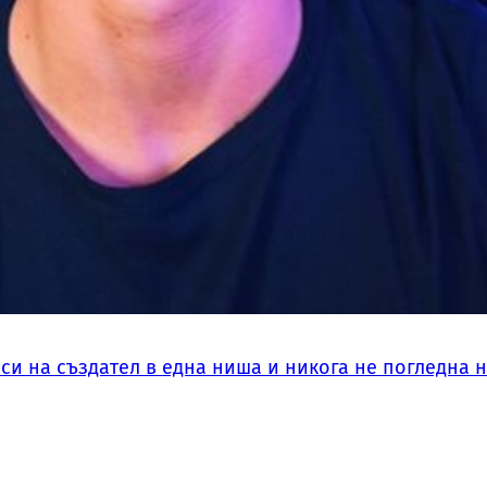
си на създател в една ниша и никога не погледна 