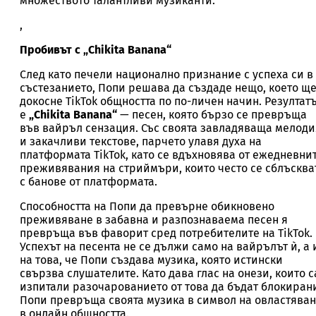
множеството талантливи музиканти.
,
Пробивът с „Chikita Banana“
След като печели национално признание с успеха си в
състезанието, Попи решава да създаде нещо, което щ
докосне TikTok общността по по-личен начин. Резултат
е
„Chikita Banana“
— песен, която бързо се превръща
във вайръл сензация. Със своята завладяваща мелоди
и закачливи текстове, парчето улавя духа на
платформата TikTok, като се вдъхновява от ежедневни
преживявания на стриймъри, които често се сблъсква
с банове от платформата.
Способността на Попи да превърне обикновено
преживяване в забавна и разпознаваема песен я
превръща във фаворит сред потребителите на TikTok.
Успехът на песента не се дължи само на вайрълът ѝ, а 
на това, че Попи създава музика, която истински
свързва слушателите. Като дава глас на онези, които с
изпитали разочарованието от това да бъдат блокиран
Попи превръща своята музика в символ на овластява
в онлайн общността.