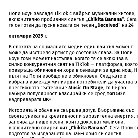
Попи Боун завладя TikTok с вайръл музикални хитове,
включително пробивния сингъл
„Chikita Banana“
. Сега
тя се готви да пусне новата си песен
„Deceived“
на
24
октомври 2025 г.
В епохата на социалните медии един вайръл момент
може да изстреля артист до световна слава. За Попи
Боун този момент настъпва, когато тя се включва в
силно конкурентния свят на TikTok — платформа, която
превръща обикновени хора в сензации за една нощ. Н
пътят на Попи изобщо не е обикновен. След като е
избрана измежду милиарди потребители да участва в
престижното състезание
Music On Stage
, тя бързо
набира популярност, класирайки се сред
топ 50
в
надпреварата
UK+
.
Историята ѝ обаче не свършва дотук. Въоръжена със
своята уникална креативност и заразителна енергия, 
започва да пише песни, които докосват милиони,
включително вайръл хит
„Chikita Banana“
. Сега Попи с
подготвя за издаването на най-новия си сингъл