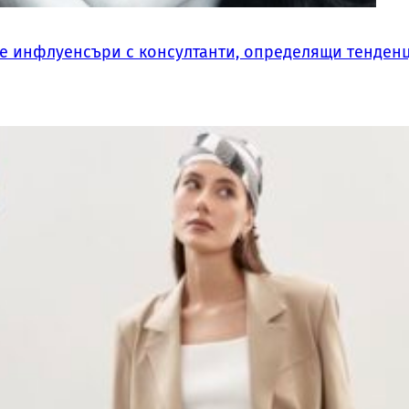
те инфлуенсъри с консултанти, определящи тенден