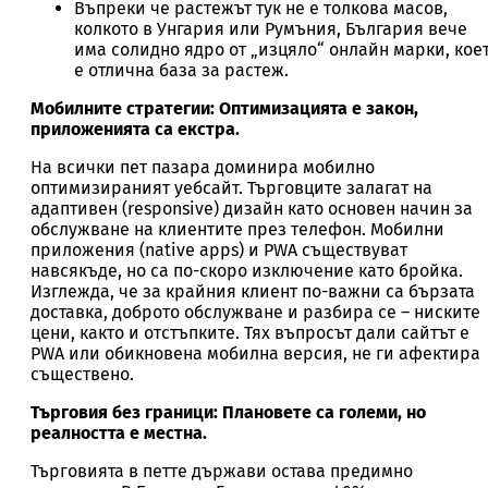
Въпреки че растежът тук не е толкова масов,
колкото в Унгария или Румъния, България вече
има солидно ядро от „изцяло“ онлайн марки, кое
е отлична база за растеж.
Мобилните стратегии: Оптимизацията е закон,
приложенията са екстра.
На всички пет пазара доминира мобилно
оптимизираният уебсайт. Търговците залагат на
адаптивен (responsive) дизайн като основен начин за
обслужване на клиентите през телефон. Мобилни
приложения (native apps) и PWA съществуват
навсякъде, но са по-скоро изключение като бройка.
Изглежда, че за крайния клиент по-важни са бързата
доставка, доброто обслужване и разбира се – ниските
цени, както и отстъпките. Тях въпросът дали сайтът е
PWA или обикновена мобилна версия, не ги афектира
съществено.
Търговия без граници: Плановете са големи, но
реалността е местна.
Търговията в петте държави остава предимно