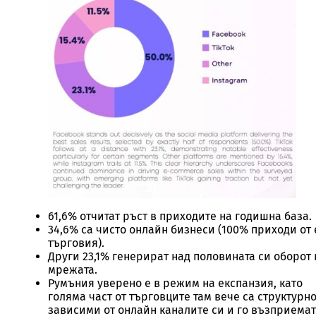
61,6% отчитат ръст в приходите на годишна база.
34,6% са чисто онлайн бизнеси (100% приходи от 
търговия).
Други 23,1% генерират над половината си оборот 
мрежата.
Румъния уверено е в режим на експанзия, като
голяма част от търговците там вече са структурн
зависими от онлайн каналите си и го възприемат