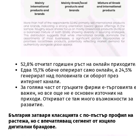
52,8% отчитат годишен ръст на онлайн приходите
Едва 15,1% обаче оперират само онлайн, а 24,5%
генерират над половината си оборот през
интернет канали.
За голяма част от гръцките фирми е-търговията 
важен, но все още не е основен източник на
приходи. Откриват се там много възможности за
развитие.
България затваря класацията с по-пъстър профил на
растежа, но с впечатляващ сегмент от изцяло
дигитални брандове.