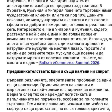
вътрешна. В Гърция и България над 40% от
анкетираните изобщо не продават зад граница. В
Хърватия, Румъния и Унгария повечето търговци няма
чуждестранни клиенти или те са под 10%. Данните
показват, че международната експанзия е по-скоро в
сферата на добрите намерения, отколкото реалност за
сега. Интересното е, че в Унгария и Румъния, където
растежът е най-силен, има и по-голям процент
компании със сериозни приходи от износ. Изглежда, ч
апетитът за чужбина идва с дигиталната зрялост и
натрупаните мускули на местния пазар. Търсите ли
начини да развиете тези мускули още повече и да
натрупате мрежа от полезни контакти – знаете, че
мястото е едно –
Balkan eCommerce Summit 2026
.
Предизвикателствата: Едни и същи камъни ни спират
Въпреки различията, оперативните проблеми са едни
същи навсякъде. Привличането на клиенти и
маркетингът са най-големите спирачки за всички ни.
Веднага след тях се нареждат логистиката и
изпълнението на поръчките, особено за по-големите
търговци. Теми като плащания, измами или избор на
софтуер също присъстват, но не са толкова критични,