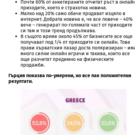
Почти 60% от анкетираните отчитат ръст в онлай
приходите, което е страхотна новина.
Малко над 20% само обаче продават изцяло в
интернет. Добрата новина е, че все повече – 40%
вече – генерират по-голямата част от приходите
си там и този тренд продължава.
В същото време около 45% от бизнесите все още
получават под 1/4 от приходите си онлайн. Това
прави хърватския пазар доста поляризиран – им
много силни онлайн играчи и такива, които все
още разчитат предимно на физическите
продажби.
Гърция показва по-умерени, но все пак положителни
резултати.