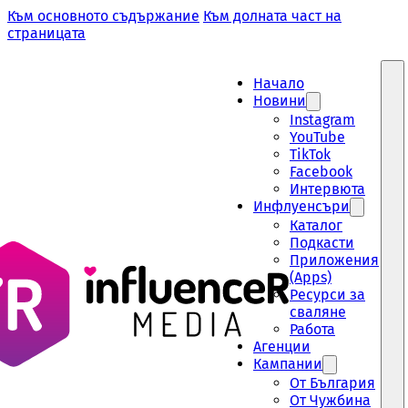
Към основното съдържание
Към долната част на
страницата
Начало
Новини
Instagram
YouTube
TikTok
Facebook
Интервюта
Инфлуенсъри
Каталог
Подкасти
Приложения
(Apps)
Ресурси за
сваляне
Работа
Aгенции
Кампании
От България
От Чужбина