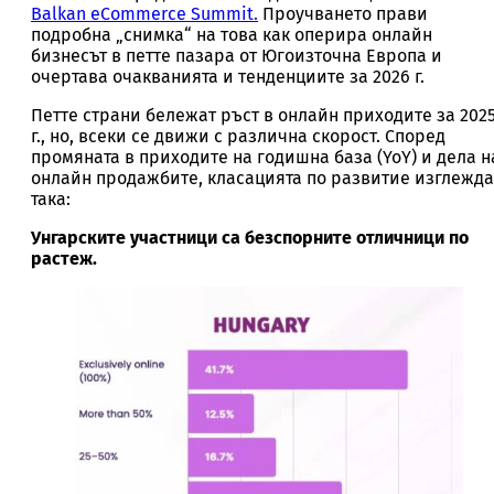
Balkan eCommerce Summit.
Проучването прави
подробна „снимка“ на това как оперира онлайн
бизнесът в петте пазара от Югоизточна Европа и
очертава очакванията и тенденциите за 2026 г.
Петте страни бележат ръст в онлайн приходите за 202
г., но, всеки се движи с различна скорост. Според
промяната в приходите на годишна база (YoY) и дела н
онлайн продажбите, класацията по развитие изглежда
така:
Унгарските участници са безспорните отличници по
растеж.