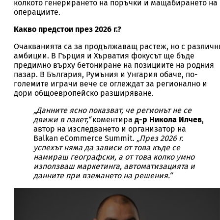
колкото генерирането на поръчки и мащабирането на
операциите.
Какво предстои през 2026 г.?
Очакванията са за продължаващ растеж, но с различн
амбиции. В Гърция и Хърватия фокусът ще бъде
предимно върху бетониране на позициите на родния
пазар. В България, Румъния и Унгария обаче, по-
големите играчи вече се оглеждат за регионално и
дори общоевропейско разширяване.
„Данните ясно показват, че регионът не се
движи в пакет,“
коментира
д-р Никола Илчев
,
автор на изследването и организатор на
Balkan eCommerce Summit.
„През 2026 г.
успехът няма да зависи от това къде се
намираш географски, а от това колко умно
използваш маркетинга, автоматизацията и
данните при вземането на решения.“