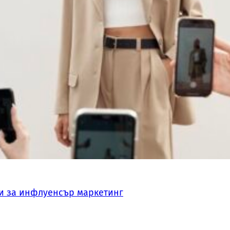
и за инфлуенсър маркетинг