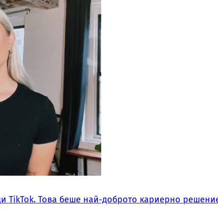
ди TikTok. Това беше най-доброто кариерно решение