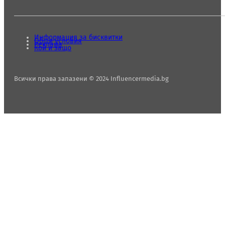
Информация за бисквитки
Общи условия
Реклама
Кой и защо
Всички права запазени © 2024 Influencermedia.bg