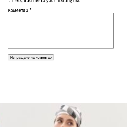
Yes, add me to your mailing list
Коментар
*