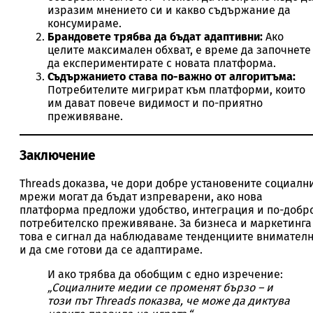
изразим мнението си и какво съдържание да
консумираме.
Брандовете трябва да бъдат адаптивни:
Ако
целите максимален обхват, е време да започнете
да експериментирате с новата платформа.
Съдържанието става по-важно от алгоритъма:
Потребителите мигрират към платформи, които
им дават повече видимост и по-приятно
преживяване.
Заключение
Threads доказва, че дори добре установените социалн
мрежи могат да бъдат изпреварени, ако нова
платформа предложи удобство, интеграция и по-добр
потребителско преживяване. За бизнеса и маркетинга
това е сигнал да наблюдаваме тенденциите внимател
и да сме готови да се адаптираме.
И ако трябва да обобщим с едно изречение:
„Социалните медии се променят бързо – и
този път Threads показва, че може да диктува