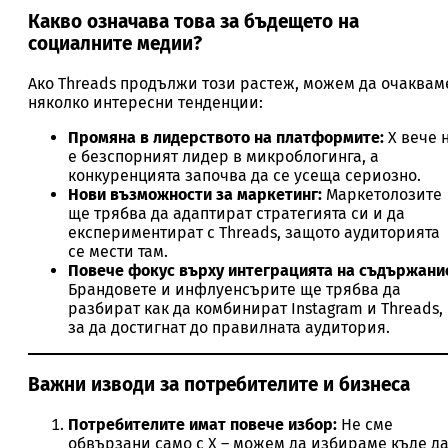
Какво означава това за бъдещето на
социалните медии?
Ако Threads продължи този растеж, можем да очаквам
няколко интересни тенденции:
Промяна в лидерството на платформите:
X вече 
е безспорният лидер в микроблогинга, а
конкуренцията започва да се усеща сериозно.
Нови възможности за маркетинг:
Маркетолозите
ще трябва да адаптират стратегията си и да
експериментират с Threads, защото аудиторията
се мести там.
Повече фокус върху интеграцията на съдържани
Брандовете и инфлуенсърите ще трябва да
разбират как да комбинират Instagram и Threads,
за да достигнат до правилната аудитория.
Важни изводи за потребителите и бизнеса
Потребителите имат повече избор:
Не сме
обвързани само с X – можем да избираме къде д