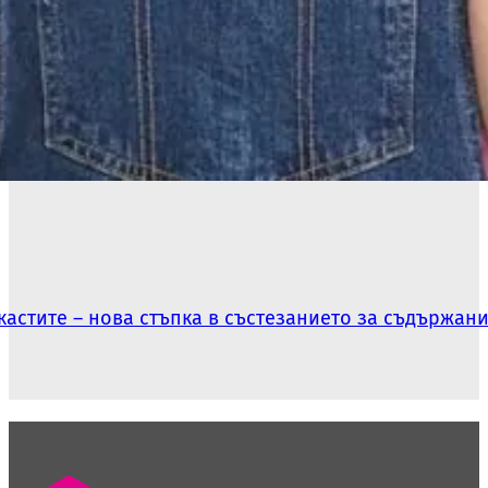
дкастите – нова стъпка в състезанието за съдържан