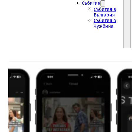
Събития
Събития в
България
Събития в
Чужбина