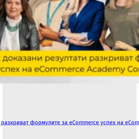
 разкриват формулите за eCommerce успех на eCom