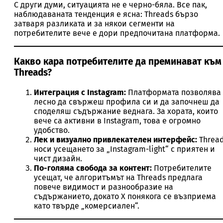
С други думи, ситуацията не е черно-бяла. Все пак,
наблюдаваната тенденция е ясна: Threads бързо
затваря разликата и за някои сегменти на
потребителите вече е дори предпочитана платформа.
Какво кара потребителите да преминават към
Threads?
Интеграция с Instagram:
Платформата позволява
лесно да свържеш профила си и да започнеш да
споделяш съдържание веднага. За хората, които
вече са активни в Instagram, това е огромно
удобство.
Лек и визуално привлекателен интерфейс:
Threa
носи усещането за „Instagram-light“ с приятен и
чист дизайн.
По-голяма свобода за контент:
Потребителите
усещат, че алгоритъмът на Threads предлага
повече видимост и разнообразие на
съдържанието, докато X понякога се възприема
като твърде „комерсиален“.