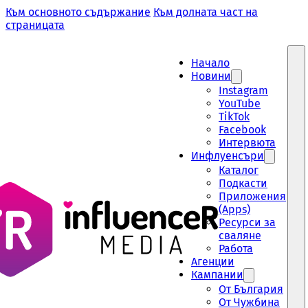
Към основното съдържание
Към долната част на
страницата
Начало
Новини
Instagram
YouTube
TikTok
Facebook
Интервюта
Инфлуенсъри
Каталог
Подкасти
Приложения
(Apps)
Ресурси за
сваляне
Работа
Aгенции
Кампании
От България
От Чужбина