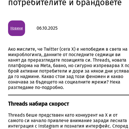
потребителите и брандовете
06.10.2025
Новини
Ако мислите, че Twitter (сега X) е непобедим в света на
микроблогинга, данните от последните седмици ви
канят да преразгледате позицията си. Threads, новата
платформа на Meta, бавно, но сигурно изпреварва X п
брой активни потребители и дори за някои дни успява
да го надмине. Какво стои зад този феномен и какво
означава за бъдещето на социалните мрежи? Нека
разгледаме по-подробно.
Threads набира скорост
Threads беше представен като конкурент на X и от
самото си начало привлече внимание заради лесната
интеграция с Instagram и познатия интерфейс. Според