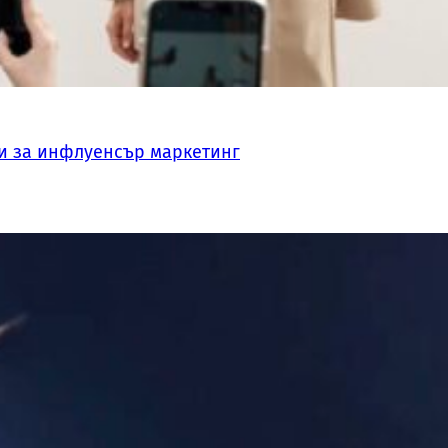
и за инфлуенсър маркетинг