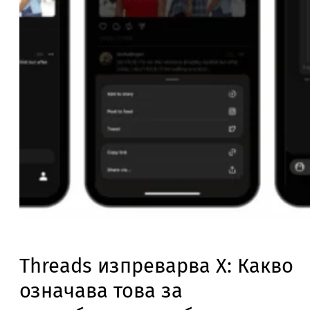
Threads изпреварва X: Какво
означава това за