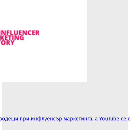
водещи при инфлуенсър маркетинга, а YouTube се 