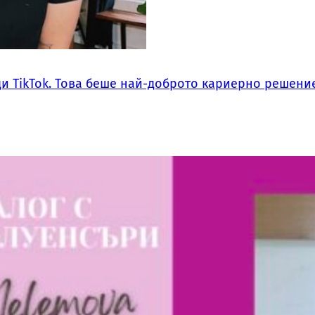
ди TikTok. Това беше най-доброто кариерно решение