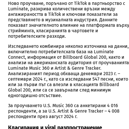
Ново проучване, поръчано от TikTok в партньорство с
Luminate, разкрива количествени връзки между
ангажираността в TikTok и ключови показатели за
представянето в музикалната индустрия. Данните
показват значителното влияние на платформата върх
стрийминга, класиранията в чартовете и
потребителските разходи.
Изследването комбинира няколко източника на данни,
включително потребителската база на Luminate
Connect, информация от Billboard Global 200, както и
анализи на американската аудитория от проучванията
Luminate Music 360 и Artist & Genre Tracker.
Анализираният период обхваща декември 2023 г. –
септември 2024 г., като са изследвани 547 песни, които
или за първи път са влезли в класацията Billboard
Global 200, или са се завърнали след минимум
едногодишно отсъствие.
За проучването U.S. Music 360 са анкетирани 4 016
респонденти, а за U.S. Artist & Genre Tracker – 4 008
респонденти през август 2024 г.
Класирания и viral разпространение