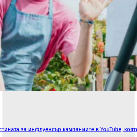
Истината за инфлуенсър кампаниите в YouTube, коя