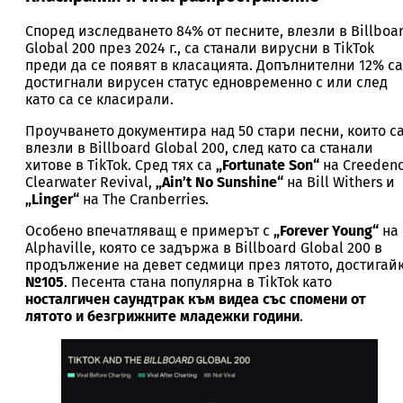
Според изследването 84% от песните, влезли в Billboa
Global 200 през 2024 г., са станали вирусни в TikTok
преди да се появят в класацията. Допълнителни 12% са
достигнали вирусен статус едновременно с или след
като са се класирали.
Проучването документира над 50 стари песни, които с
влезли в Billboard Global 200, след като са станали
хитове в TikTok. Сред тях са
„Fortunate Son“
на Creeden
Clearwater Revival,
„Ain’t No Sunshine“
на Bill Withers и
„Linger“
на The Cranberries.
Особено впечатляващ е примерът с
„Forever Young“
на
Alphaville, която се задържа в Billboard Global 200 в
продължение на девет седмици през лятото, достигай
№105
. Песента стана популярна в TikTok като
носталгичен саундтрак към видеа със спомени от
лятото и безгрижните младежки години
.