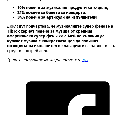
19% повече за музикални продукти като цяло
,
21% повече за билети за концерти
,
34% повече за артикули на изпълнители
.
Докладът подчертава, че
музикалните супер фенове в
TikTok харчат повече за музика от средния
американски супер фен
и са
с 40% по-склонни да
купуват музика с конкретната цел да повишат
позицията на изпълнител в класациите
в сравнение с
средния потребител.
Цялото проучване може да прочетете
тук