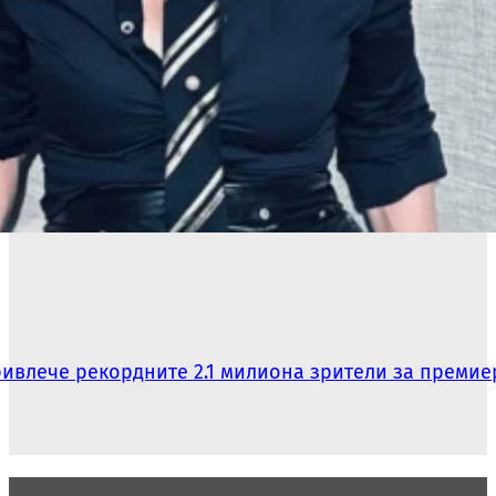
ривлече рекордните 2.1 милиона зрители за премие