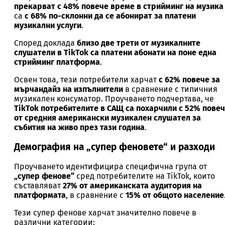
прекарват с 48% повече време в стрийминг на музика
са
с 68% по-склонни да се абонират за платени
музикални услуги
.
Според доклада
близо две трети от музикалните
слушатели в TikTok са платени абонати на поне една
стрийминг платформа
.
Освен това, тези потребители харчат
с 62% повече за
мърчандайз на изпълнители
в сравнение с типичния
музикален консуматор. Проучването подчертава, че
TikTok потребителите в САЩ са похарчили с 52% пове
от средния американски музикален слушател за
събития на живо през тази година
.
Демография на „супер феновете“ и разходи
Проучването идентифицира специфична група от
„супер фенове“
сред потребителите на TikTok, които
съставляват
27% от американската аудитория на
платформата
, в сравнение с
15% от общото население
Тези супер фенове харчат значително повече в
различни категории: