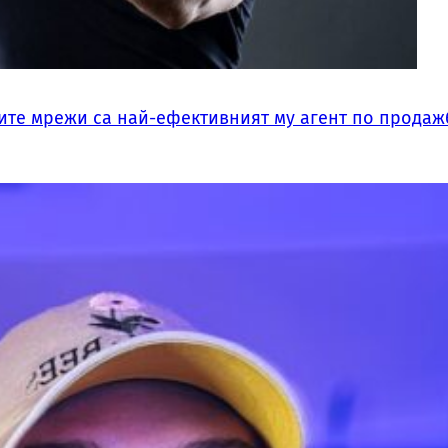
ните мрежи са най-ефективният му агент по продаж