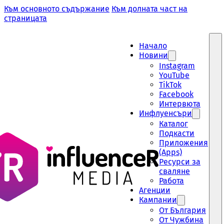
Към основното съдържание
Към долната част на
страницата
Начало
Новини
Instagram
YouTube
TikTok
Facebook
Интервюта
Инфлуенсъри
Каталог
Подкасти
Приложения
(Apps)
Ресурси за
сваляне
Работа
Aгенции
Кампании
От България
От Чужбина