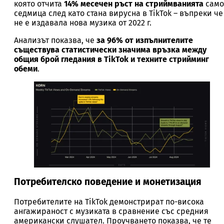
която отчита
14% месечен ръст на стриймванията
само
седмица след като стана вирусна в TikTok – въпреки че
не е издавала нова музика от 2022 г.
Анализът показва, че
за 96% от изпълнителите
съществува статистически значима връзка между
общия брой гледания в TikTok и техните стрийминг
обеми
.
Потребителско поведение и монетизация
Потребителите на TikTok демонстрират по-висока
ангажираност с музиката в сравнение със средния
американски слушател. Проучването показва, че те