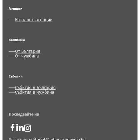
Агенции
Каталог с агенции
Кампании
От България
От чужбина
Събития
Събития в България
Събития в чужбина
Последвайте ни
Редакция:
editorial@influencermedia.bg