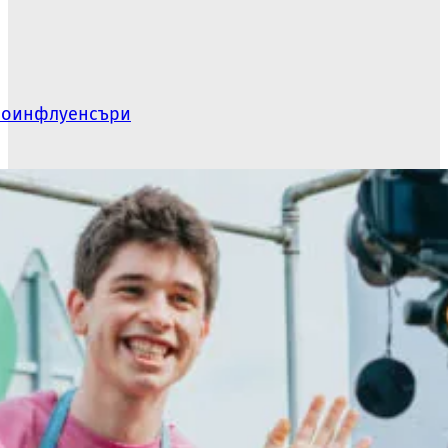
икроинфлуенсъри