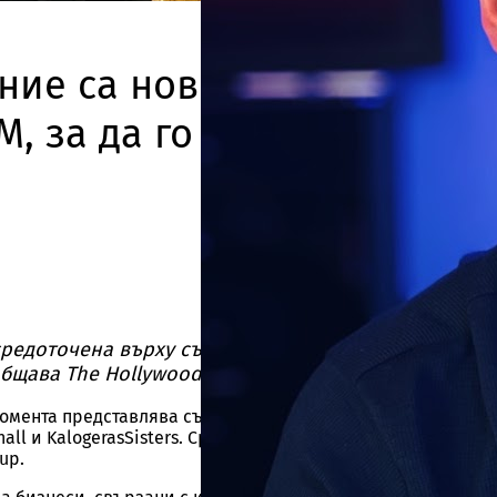
ние са новите медийни
M, за да го докаже
ъсредоточена върху създатели на съдържание, е съ
бщава The Hollywood Reporter.
мента представлява създатели като Kai Cenat, Sam and Co
dhall и KalogerasSisters. Сред инвеститорите участвали са S
up.