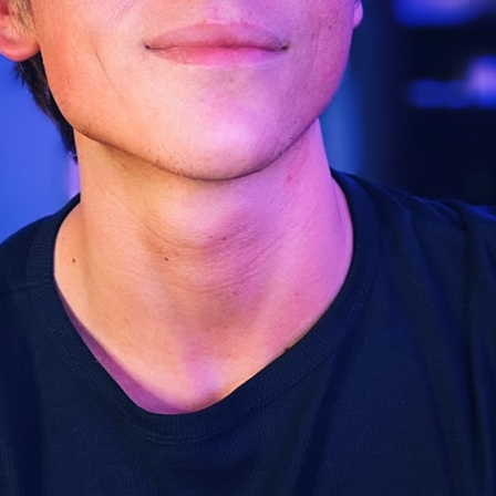
брала
70
lby,
tepStone