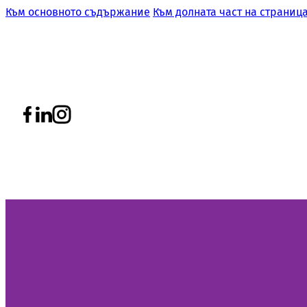
Към основното съдържание
Към долната част на страниц