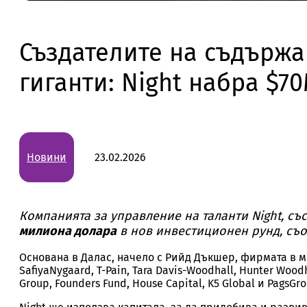
Създателите на съдържа
гиганти: Night набра $70
Новини
23.02.2026
Компанията за управление на таланти Night, с
милиона долара
в нов инвестиционен рунд, съо
Основана в Далас, начело с Рийд Дъкшер, фирмата в мо
SafiyaNygaard, T-Pain, Tara Davis-Woodhall, Hunter Woo
Group, Founders Fund, House Capital, K5 Global и PagsGro