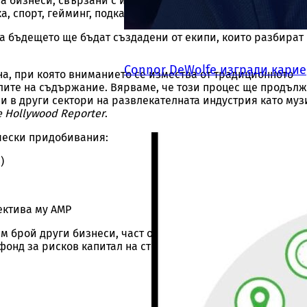
ва бизнеси, свързани с интернет културата във всички сфе
, спорт, гейминг, подкасти, стрийминг и събития на живо.
 бъдещето ще бъдат създадени от екипи, които разбират
Connor DeWolfe изгради карие
а, при която вниманието се измества от традиционното
лите на съдържание. Вярваме, че този процес ще продъл
и в други сектори на развлекателната индустрия като муз
e Hollywood Reporter
.
чески придобивания:
)
бонирай се за инфлуенс
лектива му AMP
новини
м брой други бизнеси, част от които управлява и оперира
 фонд за рисков капитал на стойност 100 милиона долара, 
щаваме да изпращаме само новини и информация за инфлуенсъ
брандове от България и света