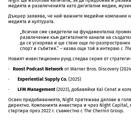
Night ще използва капитала, за да придобива и разви
медията и развлеченията като дигитални медии, музика
Дъкшер заявява, че най-важните медийни компании на
медията и културата.
„Всички сме свидетели на фундаментална промян
развлечение към дигиталните канали на създате
да се ускорява и ще стане още по-разпространен 
спорт и събития.“ – казва още той в интервю с
Th
Новият инвестиционен рунд следва серия от стратеги
·
Roost Podcast Network
от Warner Bros. Discovery (2024
·
Experiential Supply Co.
(2025)
А
·
LFM Management
(2023), добавяйки Kai Cenat и ко
Освен придобиванията, Night притежава дялове в голя
директно. Компанията инвестира и чрез Night Capital,
стартира през 2022 г. съвместно с The Chernin Group.
Обе