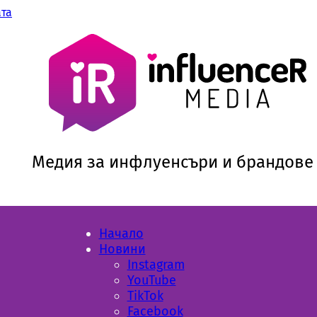
ата
Медия за инфлуенсъри и брандове
Начало
Новини
Instagram
YouTube
TikTok
Facebook