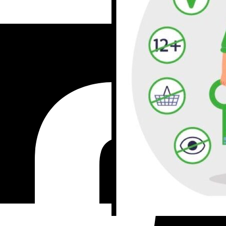
Ние не спамим!