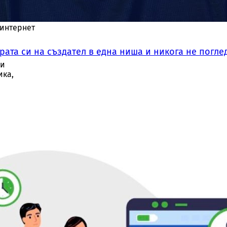
ри на
 интернет
рата си на създател в една ниша и никога не погле
жи
ика,
ър
който
ри и