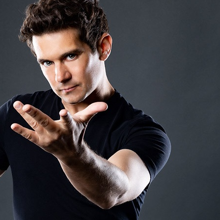
вие,
и често
онкурса.
та. Не се
и к