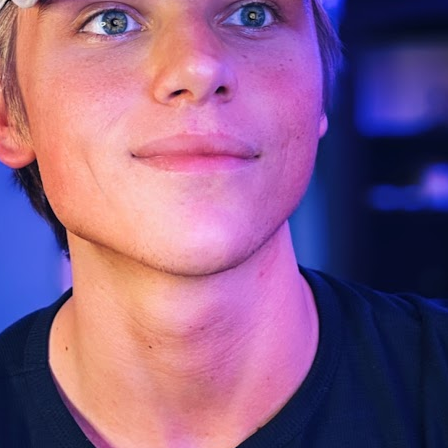
да от
очките
 онлайн