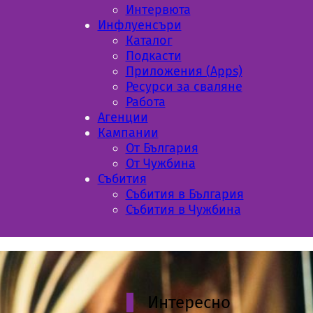
Интервюта
Инфлуенсъри
Каталог
Подкасти
Приложения (Apps)
Ресурси за сваляне
Работа
Aгенции
Кампании
От България
От Чужбина
Събития
Събития в България
Събития в Чужбина
Интересно