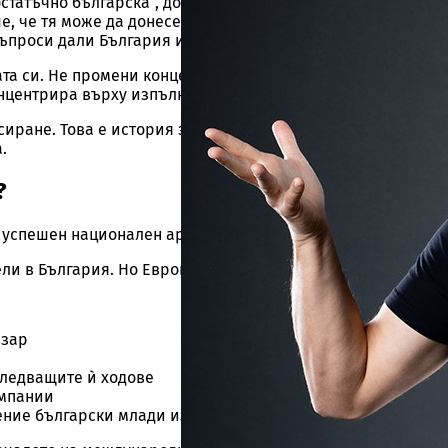
статъчно българска“, до критики за сценичното ѝ присъст
ше, че тя може да донесе този резултат. В социалните мреж
ъпроси дали България изобщо трябваше да се връща на к
та си. Не промени концепцията. Не се дистанцира от песен
концентрира върху изпълнението.
сиране. Това е история за артист, който премина през атак
а.
Ние не спамим!
?
 успешен национален артист и международно име.
ели в България. Но Евровизия променя мащаба.
азар
ледващите ѝ ходове
ампании
ление български млади изпълнители