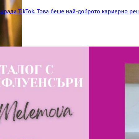
заради TikTok. Това беше най-доброто кариерно ре