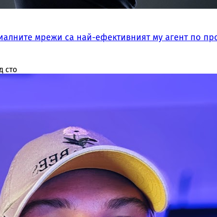
оциалните мрежи са най-ефективният му агент по п
д сто
, този