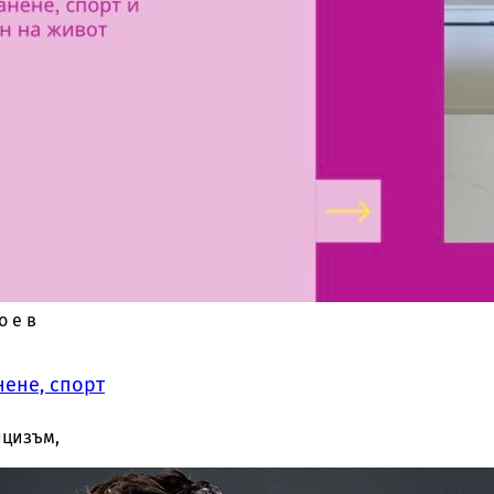
дя нещо,
а тази
ър
о е в
нене, спорт
ри и
ицизъм,