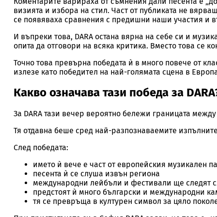
Коментарите варираха от съмнения дали песента е „до
визията и избора на стил. Част от публиката не вярва
се появяваха сравнения с предишни наши участия и в
И въпреки това, DARA остана вярна на себе си и музика
опита да отговори на всяка критика. Вместо това се 
Точно това превърна победата ѝ в много повече от кла
излезе като победител на най-голямата сцена в Европ
Какво означава тази победа за DARA
За DARA тази вечер вероятно бележи границата между
Тя отдавна беше сред най-разпознаваемите изпълнит
След победата:
името ѝ вече е част от европейския музикален п
песента ѝ се слуша извън региона
международни лейбъли и фестивали ще следят с
предстоят ѝ много български и международни к
тя се превръща в културен символ за цяло поко