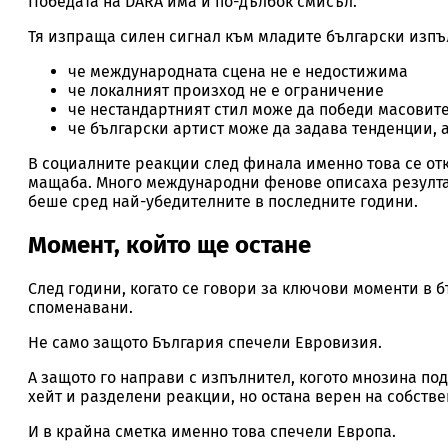
Победата на DARA има и по-дълбок смисъл.
Тя изпраща силен сигнал към младите български изпъ
че международната сцена не е недостижима
че локалният произход не е ограничение
че нестандартният стил може да победи масовит
че български артист може да задава тенденции, а
В социалните реакции след финала именно това се отк
мащаба. Много международни фенове описаха резултата
беше сред най-убедителните в последните години.
Момент, който ще остане
След години, когато се говори за ключови моменти в б
споменавани.
Не само защото България спечели Евровизия.
А защото го направи с изпълнител, когото мнозина под
хейт и разделени реакции, но остана верен на собстве
И в крайна сметка именно това спечели Европа.