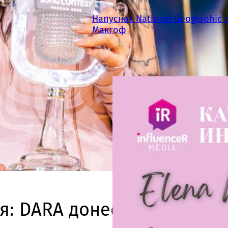
Напуснах National Geographic 
Макгоф
я: DARA донесе първата