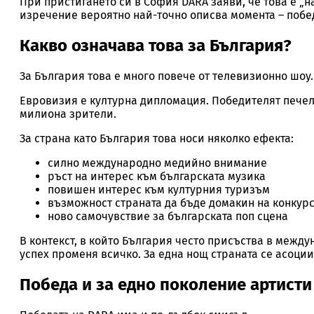
При пристигането си в София DARA заяви, че това е „н
изречение вероятно най-точно описва момента – побед
Какво означава това за България?
За България това е много повече от телевизионно шоу.
Евровизия е културна дипломация. Победителят печели
милиона зрители.
За страна като България това носи няколко ефекта:
силно международно медийно внимание
ръст на интерес към българската музика
повишен интерес към културния туризъм
възможност страната да бъде домакин на конкурса
ново самочувствие за българската поп сцена
В контекст, в който България често присъства в межд
успех променя всичко. За една нощ страната се асоции
Победа и за едно поколение артисти