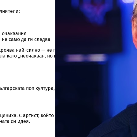
лнители:
е очаквания
 не само да ги следва
роява най-силно — не просто радост от победата, а изнена
 като „неочакван, но напълно заслужен“, а разликата в т
ългарската поп култура, тази нощ ще бъде сред първите
цениха. С артист, който премина през вълна от съмнения,
ната си идея.