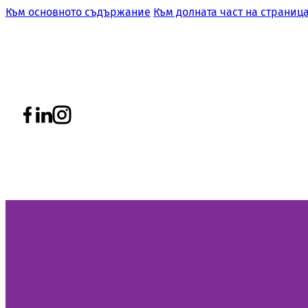
Към основното съдържание
Към долната част на страниц