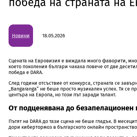
победа на страната на 
Новини
18.05.2026
Сцената на Евровизия е виждала много фаворити, мног
което поколения българи чакаха повече от две десетил
победа е DARA.
След години отсъствие от конкурса, страната се завър
А
„Bangaranga“ не беше просто музикален успех. Тя се п
центъра на Европа, но този път заради талант.
От подценявана до безапелационен 
Обе
Пътят на DARA до тази сцена не беше гладък. В месец
дори кибертормоз в българското онлайн пространство