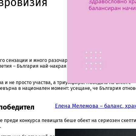
Евровизия
о сензации и много разочарования. Но тази година тя ви
етия – България най-накрая спечели конкурса, а лицето н
на и не просто участва, а триумфира. Победата на DARA с
бонирай се за инфлуенс
ревърна в национален момент: усещане, че България отнов
новини
Елена Мелемова – баланс, хра
победител
щаваме да изпращаме само новини и информация за инфлуенсъ
ите преди конкурса певицата беше обект на сериозен скепт
брандове от България и света
.