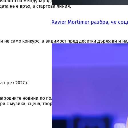
ачалото на международния ѝ път“, а не крайната цел. Това
ата не е връх, а стартова линия.
Xavier Mortimer разбра, че с
 не само конкурс, а видимост пред десетки държави и на
 през 2027 г.
ународните новини по политически или икономически теми
ра с музика, сцена, творчество и победа.