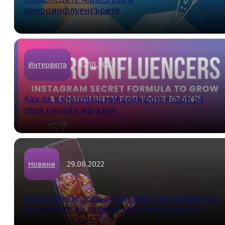
микроинфлуенсърите
02.10.2022
Интервюта
Как да използваш микроинфлуенсъри за
твоя онлайн магазин
29.08.2022
Новини
Използвайте reels в Instagram, ако искате да
достигнете до повече хора (изследване)