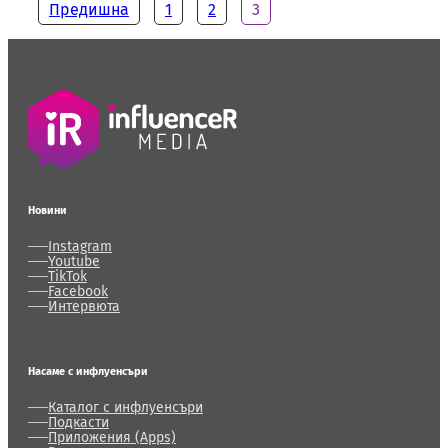
Предишна
1
2
3
Новини
Instagram
Youtube
TikTok
Facebook
Интервюта
Насаме с инфлуенсъри
Каталог с инфлуенсъри
Подкасти
Приложения (Apps)