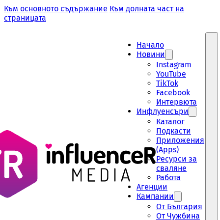
Към основното съдържание
Към долната част на
страницата
Начало
Новини
Instagram
YouTube
TikTok
Facebook
Интервюта
Инфлуенсъри
Каталог
Подкасти
Приложения
(Apps)
Ресурси за
сваляне
Работа
Aгенции
Кампании
От България
От Чужбина