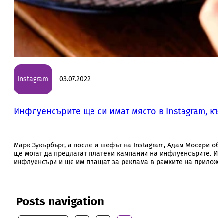
Instagram
03.07.2022
Инфлуенсърите ще си имат място в Instagram, к
Марк Зукърбърг, а после и шефът на Instagram, Адам Мосери об
ще могат да предлагат платени кампании на инфлуенсърите. И
инфлуенсъри и ще им плащат за реклама в рамките на прило
Posts navigation