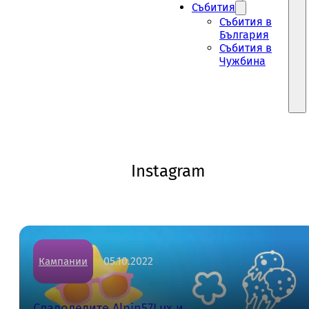
Събития
Събития в
България
Събития в
Чужбина
Instagram
05.10.2022
Кампании
Сладоледите Alpin57Lux и