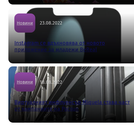
23.08.2022
Новини
Instagram се вдъхновява от новото
приложение за младежи BeReal
18.08.2022
Новини
Виртуалният инфлуенсър Miquela става част
от кампаниите на Pacsun