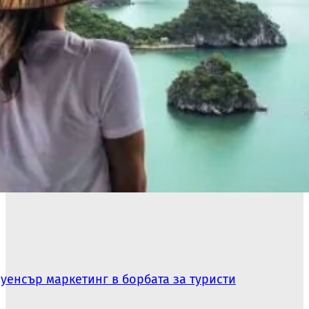
уенсър маркетинг в борбата за туристи