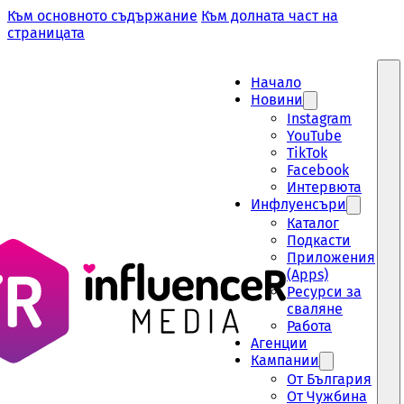
Към основното съдържание
Към долната част на
страницата
Начало
Новини
Instagram
YouTube
TikTok
Facebook
Интервюта
Инфлуенсъри
Каталог
Подкасти
Приложения
(Apps)
Ресурси за
сваляне
Работа
Aгенции
Кампании
От България
От Чужбина