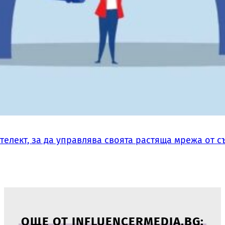
нтелект, за да управлява своята растяща мрежа от 
ОЩЕ ОТ INFLUENCERMEDIA.BG: