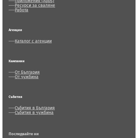
Приложения (Apps)
Ресурси за сваляне
Работа
Агенции
Каталог с агенции
Кампании
От България
От чужбина
Събития
Събития в България
Събития в чужбина
Последвайте ни