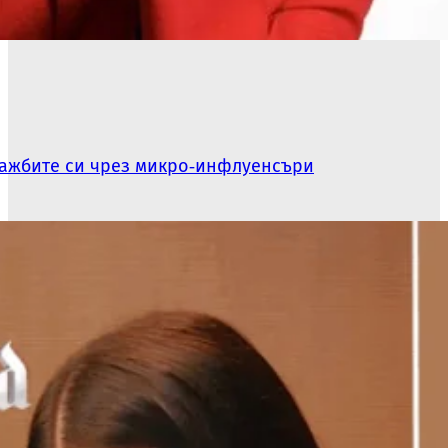
одажбите си чрез микро‑инфлуенсъри