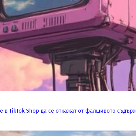
 в TikTok Shop да се откажат от фалшивото съдърж