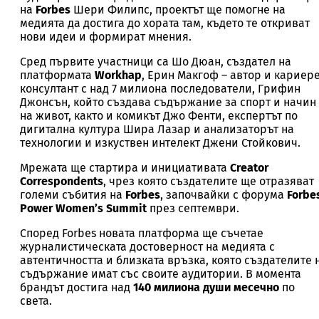
на
Forbes
Шери Филипс, проектът ще помогне на
медията да достига до хората там, където те откриват
нови идеи и формират мнения.
Сред първите участници са Шо Дюан, създател на
платформата
Workhap
, Ерин Макгоф – автор и кариер
консултант с над 7 милиона последователи, Грифин
Джонсън, който създава съдържание за спорт и начин
на живот, както и комикът Джо Фенти, експертът по
дигитална култура Шира Лазар и анализаторът на
технологии и изкуствен интелект Джени Стойкович.
Мрежата ще стартира и инициативата
Creator
Correspondents
, чрез която създателите ще отразяват
големи събития на
Forbes
, започвайки с форума
Forbe
Power Women’s Summit
през септември.
Според Forbes новата платформа ще съчетае
журналистическата достоверност на медията с
автентичността и близката връзка, която създателите 
съдържание имат със своите аудитории. В момента
брандът достига над
140 милиона души месечно
по
света.