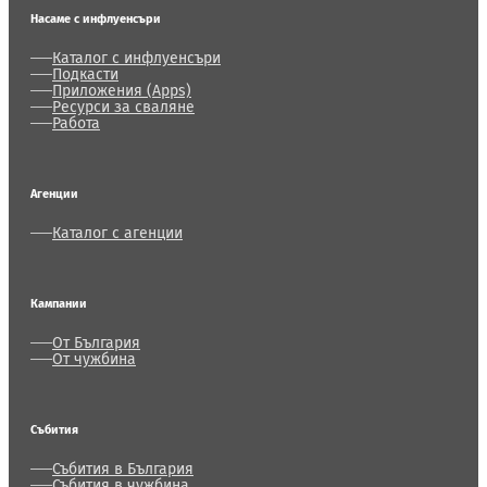
Насаме с инфлуенсъри
Каталог с инфлуенсъри
Подкасти
Приложения (Apps)
Ресурси за сваляне
Работа
Агенции
Каталог с агенции
Кампании
От България
От чужбина
Събития
Събития в България
Събития в чужбина