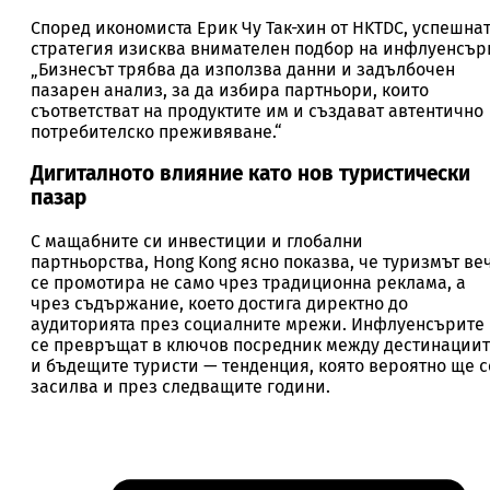
Според икономиста Ерик Чу Так-хин от HKTDC, успешна
стратегия изисква внимателен подбор на инфлуенсър
„Бизнесът трябва да използва данни и задълбочен
пазарен анализ, за да избира партньори, които
съответстват на продуктите им и създават автентично
потребителско преживяване.“
Дигиталното влияние като нов туристически
пазар
С мащабните си инвестиции и глобални
партньорства, Hong Kong ясно показва, че туризмът ве
се промотира не само чрез традиционна реклама, а
чрез съдържание, което достига директно до
аудиторията през социалните мрежи. Инфлуенсърите
се превръщат в ключов посредник между дестинации
и бъдещите туристи — тенденция, която вероятно ще с
засилва и през следващите години.