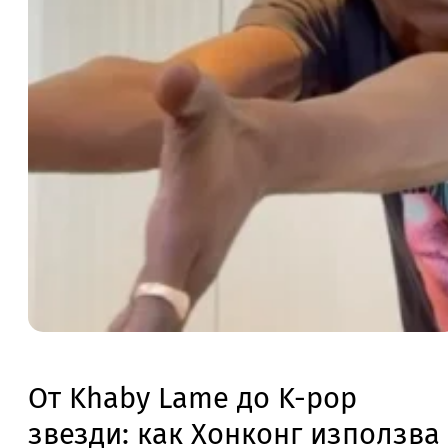
От Khaby Lame до K-pop
звезди: как Хонконг използва