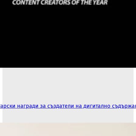
гарски награди за създатели на дигитално съдържа