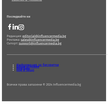
Последвайте ни
Редакция:
editorial@influencermedia.bg
Реклама:
sales@influencermedia.bg
Съпорт:
support@influencermedia.bg
Информация за бисквитки
Общи условия
Реклама
Кой и защо
Всички права запазени © 2024 Influencermedia.bg