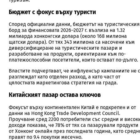
Бюджет с фокус върху туристи
Според официални данни, бюджетът на туристическия
борд за финансовата 2026–2027 г. възлиза на 1.32
милиарда хонконгски долара (около 168 милиона
щатски долара). От тях 343 милиона са насочени към
диверсифициране на туристическите пазари и
разработване на продукти, ориентирани към по-
платежоспособни посетители, които остават по-дълго.
Властите подчертават, че инфлуенсър кампаниите не 
разглеждат като отделен разход, а като част от
цялостната маркетингова стратегия на града.
Китайският пазар остава ключов
Фокусът върху континентален Китай е подкрепен и от
данни на Hong Kong Trade Development Council.
Проучване сред 2200 потребители със средни и висок
доходи показва, че 78% от тях са пазарували продукти
от Хонконг онлайн през последната година, като средн
правят по 9.4 покупки месечно.