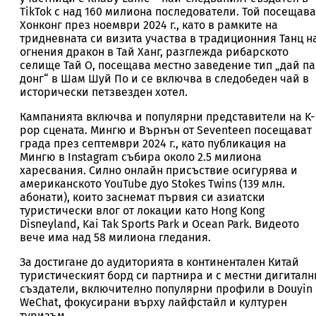
TikTok с над 160 милиона последователи. Той посещава
Хонконг през ноември 2024 г., като в рамките на
тридневната си визита участва в традиционния Танц н
огнения дракон в Тай Ханг, разглежда рибарското
селище Тай О, посещава местно заведение тип „дай п
донг“ в Шам Шуй По и се включва в следобеден чай в
исторически петзвезден хотел.
Кампанията включва и популярни представители на K-
pop сцената. Мингю и Върнън от Seventeen посещават
града през септември 2024 г., като публикация на
Мингю в Instagram събира около 2.5 милиона
харесвания. Силно онлайн присъствие осигурява и
американското YouTube дуо Stokes Twins (139 млн.
абонати), които заснемат първия си азиатски
туристически влог от локации като Hong Kong
Disneyland, Kai Tak Sports Park и Ocean Park. Видеото
вече има над 58 милиона гледания.
За достигане до аудиторията в континентален Китай
туристическият борд си партнира и с местни дигиталн
създатели, включително популярни профили в Douyin
WeChat, фокусирани върху лайфстайл и културен
туризъм.