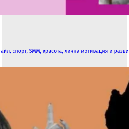
айл, спорт, SMM, красота, лична мотивация и разв