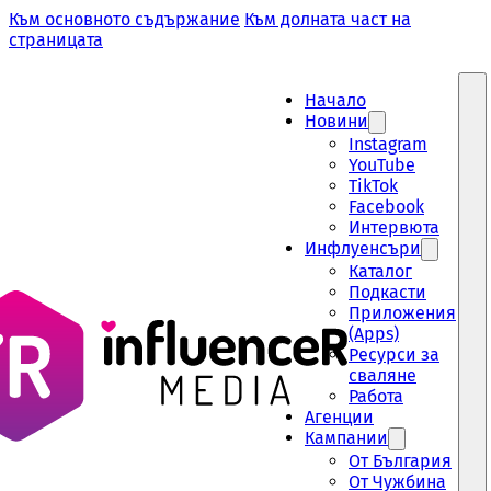
Към основното съдържание
Към долната част на
страницата
Начало
Новини
Instagram
YouTube
TikTok
Facebook
Интервюта
Инфлуенсъри
Каталог
Подкасти
Приложения
(Apps)
Ресурси за
сваляне
Работа
Aгенции
Кампании
От България
От Чужбина