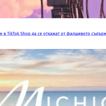
 в TikTok Shop да се откажат от фалшивото съдърж