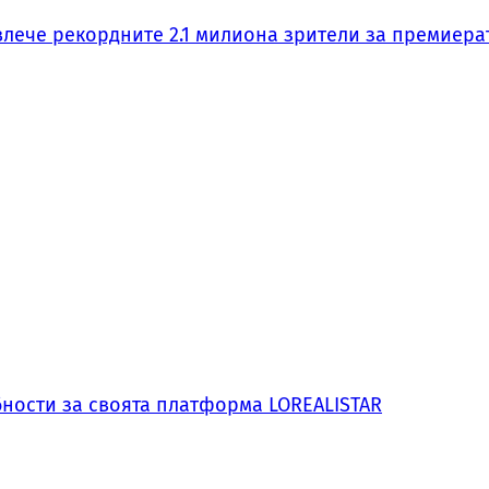
влече рекордните 2.1 милиона зрители за премиера
обности за своята платформа LOREALISTAR