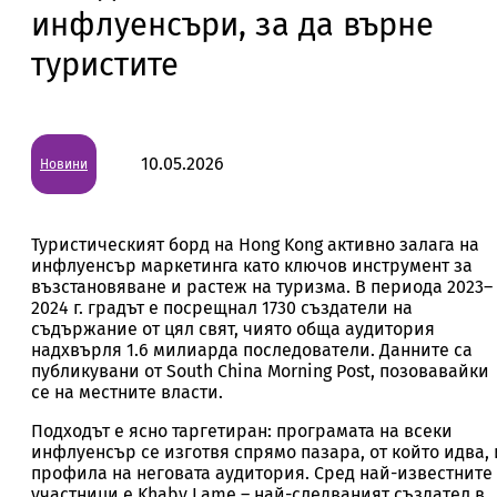
инфлуенсъри, за да върне
туристите
10.05.2026
Новини
Туристическият борд на Hong Kong активно залага на
инфлуенсър маркетинга като ключов инструмент за
възстановяване и растеж на туризма. В периода 2023–
2024 г. градът е посрещнал 1730 създатели на
съдържание от цял свят, чиято обща аудитория
надхвърля 1.6 милиарда последователи. Данните са
публикувани от South China Morning Post, позовавайки
се на местните власти.
Подходът е ясно таргетиран: програмата на всеки
инфлуенсър се изготвя спрямо пазара, от който идва, 
профила на неговата аудитория. Сред най-известните
участници е Khaby Lame – най-следваният създател в