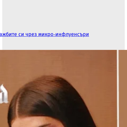
одажбите си чрез микро‑инфлуенсъри