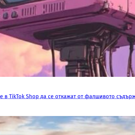
 в TikTok Shop да се откажат от фалшивото съдърж