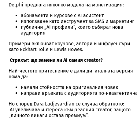
Delphi предлага няколко модела на монетизация:
абонаменти и курсове с AI асистент
използване като инструмент за SMS и маркетинг
публични „AI профили“, които събират нова
аудитория
Примери включват коучове, автори и инфлуенсъри
като Eckhart Tolle и Lewis Howes.
Страхът: ще замени ли AI самия creator?
Най-честото притеснение е дали дигиталната версия
няма да:
намали стойността на оригиналния човек
направи връзката с аудиторията по-неавтентичн
Но според Dara Ladjevardian се случва обратното:
AI увеличава интереса към реалния creator, защото
„личното винаги остава премиум“.