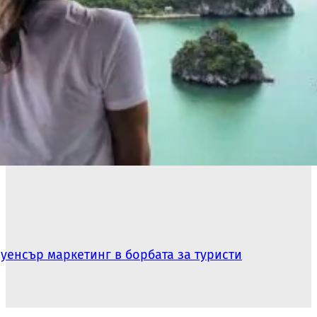
уенсър маркетинг в борбата за туристи