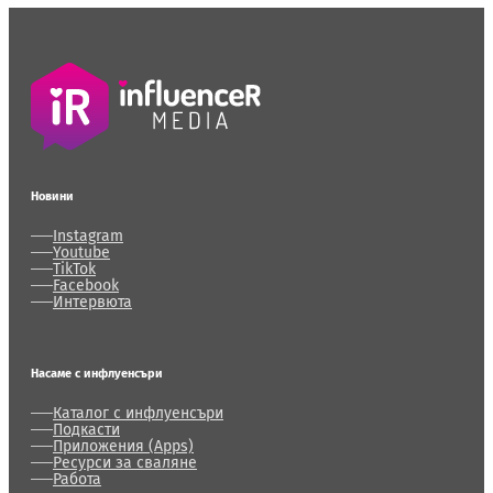
Новини
Instagram
Youtube
TikTok
Facebook
Интервюта
Насаме с инфлуенсъри
Каталог с инфлуенсъри
Подкасти
Приложения (Apps)
Ресурси за сваляне
Работа