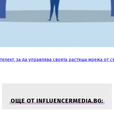
нтелект, за да управлява своята растяща мрежа от 
ОЩЕ ОТ INFLUENCERMEDIA.BG: