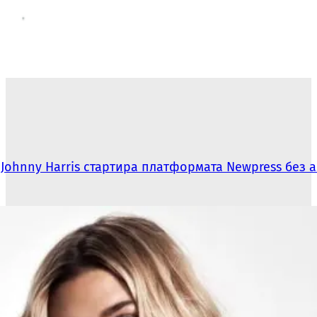
Johnny Harris стартира платформата Newpress без 