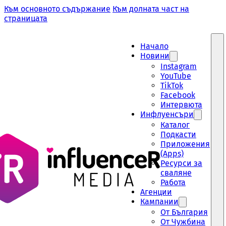
Към основното съдържание
Към долната част на
страницата
Начало
Новини
Instagram
YouTube
TikTok
Facebook
Интервюта
Инфлуенсъри
Каталог
Подкасти
Приложения
(Apps)
Ресурси за
сваляне
Работа
Aгенции
Кампании
От България
От Чужбина