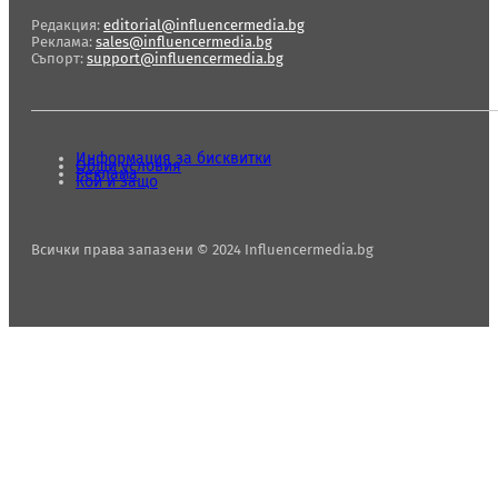
Редакция:
editorial@influencermedia.bg
Реклама:
sales@influencermedia.bg
Съпорт:
support@influencermedia.bg
Информация за бисквитки
Общи условия
Реклама
Кой и защо
Всички права запазени © 2024 Influencermedia.bg