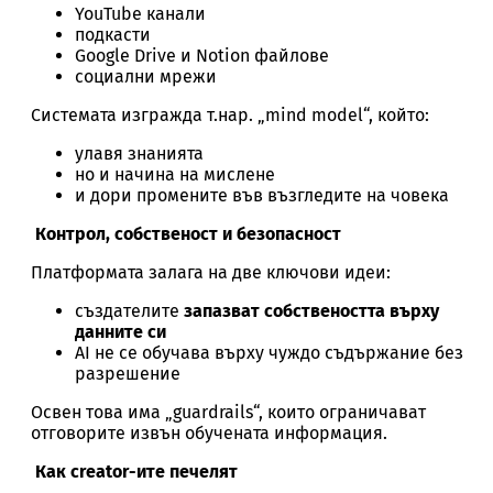
YouTube канали
подкасти
Google Drive и Notion файлове
социални мрежи
Системата изгражда т.нар. „mind model“, който:
улавя знанията
но и начина на мислене
и дори промените във възгледите на човека
Контрол, собственост и безопасност
Платформата залага на две ключови идеи:
създателите
запазват собствеността върху
данните си
AI не се обучава върху чуждо съдържание без
разрешение
Освен това има „guardrails“, които ограничават
отговорите извън обучената информация.
Как creator-ите печелят