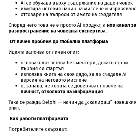
AI се обучава върху съдържание на даден човек
имитира неговия начин на мислене и изразяван
отговаря на въпроси от името на създателя
Според него това не е просто AI продукт, а
нов канал з
разпространение на човешка експертиза
.
От личен проблем до глобална платформа
Идеята започва от личен опит:
основателят остава без ментори, докато строи
първия си стартъп
използва книга на своя дядо, за да създаде AI
версия на неговото мислене
осъзнава, че хората се доверяват повече на
личност, отколкото на информация
Така се ражда Delphi — начин да „скалираш“ човешки
опит.
Как работи платформата
Потребителите свързват: