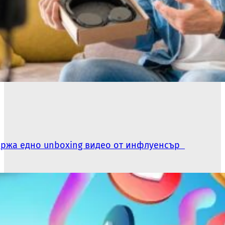
държа едно unboxing видео от инфлуенсър