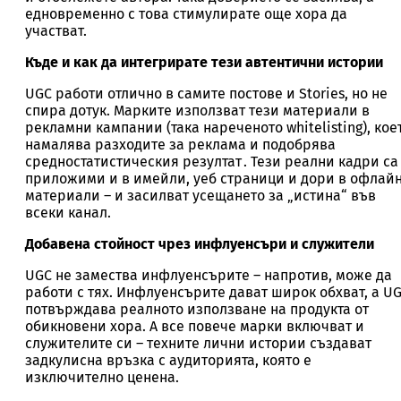
едновременно с това стимулирате още хора да
участват.
Къде и как да интегрирате тези автентични истории
UGC работи отлично в самите постове и Stories, но не
спира дотук. Марките използват тези материали в
рекламни кампании (така нареченото whitelisting), кое
намалява разходите за реклама и подобрява
средностатистическия резултат . Тези реални кадри са
приложими и в имейли, уеб страници и дори в офлай
материали – и засилват усещането за „истина“ във
всеки канал.
Добавена стойност чрез инфлуенсъри и служители
UGC не замества инфлуенсърите – напротив, може да
работи с тях. Инфлуенсърите дават широк обхват, а U
потвърждава реалното използване на продукта от
обикновени хора. А все повече марки включват и
служителите си – техните лични истории създават
задкулисна връзка с аудиторията, която е
изключително ценена.