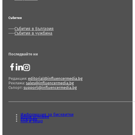
Събития
Събития в България
Събития в чужбина
Последвайте ни
Редакция:
editorial@influencermedia.bg
Реклама:
sales@influencermedia.bg
Съпорт:
support@influencermedia.bg
Информация за бисквитки
Общи условия
Реклама
Кой и защо