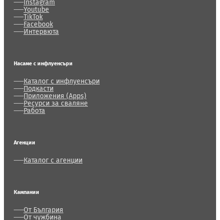
Instagram
Youtube
TikTok
Facebook
Интервюта
Насаме с инфлуенсъри
Каталог с инфлуенсъри
Подкасти
Приложения (Apps)
Ресурси за сваляне
Работа
Агенции
Каталог с агенции
Кампании
От България
От чужбина