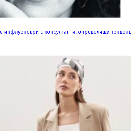
те инфлуенсъри с консултанти, определящи тенден