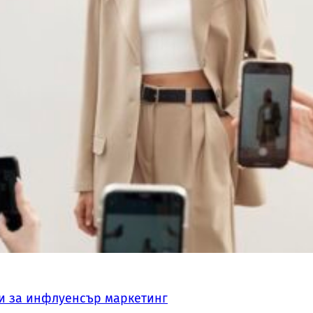
и за инфлуенсър маркетинг