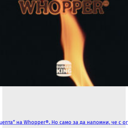
ецепта“ на Whopper®. Но само за да напомни, че с о