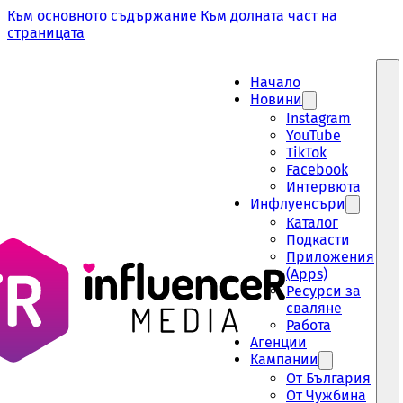
Към основното съдържание
Към долната част на
страницата
Начало
Новини
Instagram
YouTube
TikTok
Facebook
Интервюта
Инфлуенсъри
Каталог
Подкасти
Приложения
(Apps)
Ресурси за
сваляне
Работа
Aгенции
Кампании
От България
От Чужбина