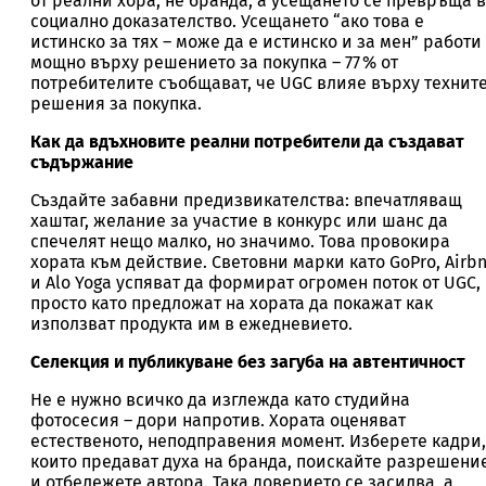
от реални хора, не бранда, а усещането се превръща в
социално доказателство. Усещането “ако това е
истинско за тях – може да е истинско и за мен” работи
мощно върху решението за покупка – 77 % от
потребителите съобщават, че UGC влияе върху технит
решения за покупка.
Как да вдъхновите реални потребители да създават
съдържание
Създайте забавни предизвикателства: впечатляващ
хаштаг, желание за участие в конкурс или шанс да
спечелят нещо малко, но значимо. Това провокира
хората към действие. Световни марки като GoPro, Airb
и Alo Yoga успяват да формират огромен поток от UGC,
просто като предложат на хората да покажат как
използват продукта им в ежедневието.
Селекция и публикуване без загуба на автентичност
Не е нужно всичко да изглежда като студийна
фотосесия – дори напротив. Хората оценяват
естественото, неподправения момент. Изберете кадри,
които предават духа на бранда, поискайте разрешени
и отбележете автора. Така доверието се засилва, а