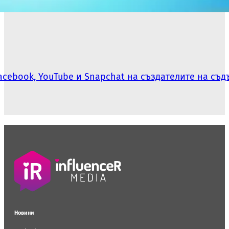
 Facebook, YouTube и Snapchat на създателите на съ
Новини