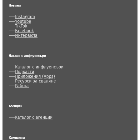
Новини
Instagram
Youtube
TikTok
Facebook
Интервюта
Насаме с инфлуенсъри
Каталог с инфлуенсъри
Подкасти
Приложения (Apps)
Ресурси за сваляне
Работа
Агенции
Каталог с агенции
Кампании