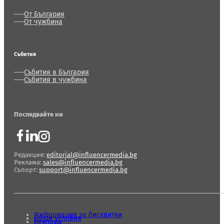
От България
От чужбина
Събития
Събития в България
Събития в чужбина
Последвайте ни
Редакция:
editorial@influencermedia.bg
Реклама:
sales@influencermedia.bg
Съпорт:
support@influencermedia.bg
Информация за бисквитки
Общи условия
Реклама