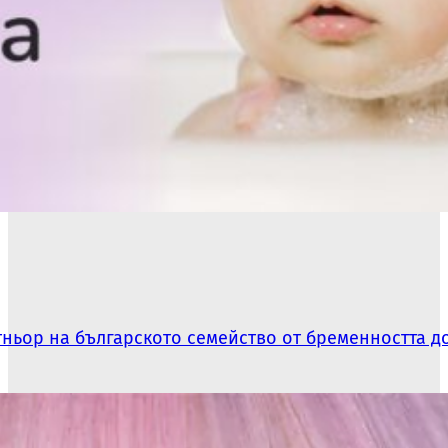
артньор на българското семейство от бременността 