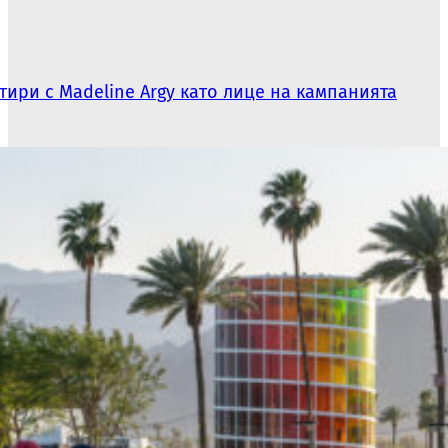
тири с Madeline Argy като лице на кампанията