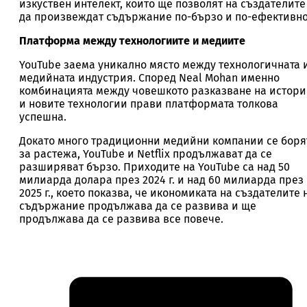
изкуствен интелект, които ще позволят на създателите
да произвеждат съдържание по-бързо и по-ефективно
Платформа между технологиите и медиите
YouTube заема уникално място между технологичната 
медийната индустрия. Според Neal Mohan именно
комбинацията между човешкото разказване на истор
и новите технологии прави платформата толкова
успешна.
Докато много традиционни медийни компании се боря
за растежа, YouTube и Netflix продължават да се
разширяват бързо. Приходите на YouTube са над 50
милиарда долара през 2024 г. и над 60 милиарда през
2025 г., което показва, че икономиката на създателите 
съдържание продължава да се развива и ще
продължава да се развива все повече.