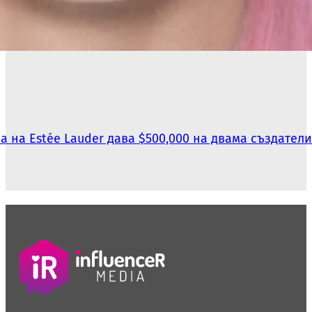
ва на Estée Lauder дава $500,000 на двама създател