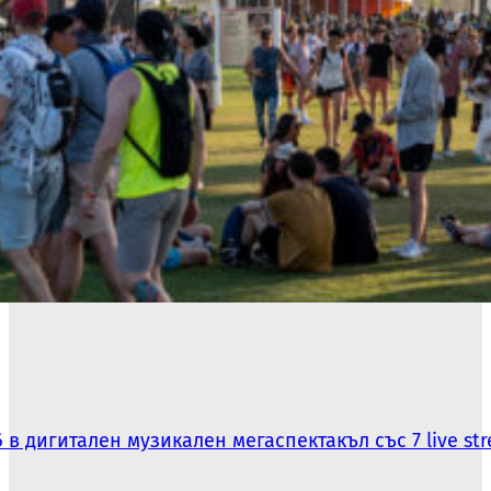
в дигитален музикален мегаспектакъл със 7 live str