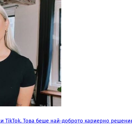
ди TikTok. Това беше най-доброто кариерно решение