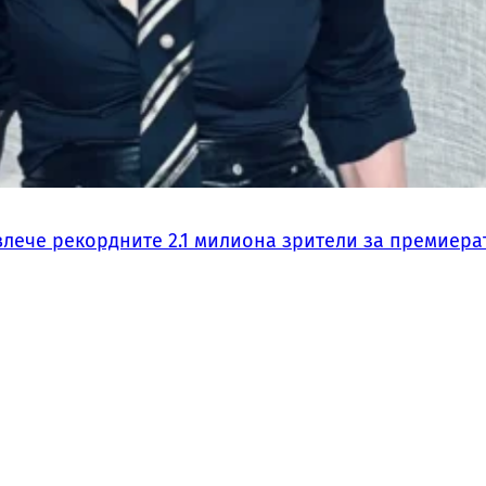
влече рекордните 2.1 милиона зрители за премиера