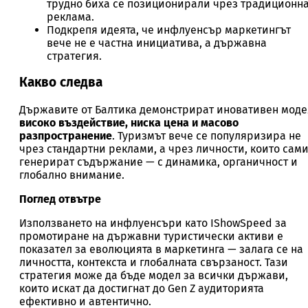
трудно биха се позиционирали чрез традиционн
реклама.
Подкрепя идеята, че инфлуенсър маркетингът
вече не е частна инициатива, а държавна
стратегия.
Какво следва
Държавите от Балтика демонстрират иновативен моде
високо въздействие, ниска цена и масово
разпространение
. Туризмът вече се популяризира не
чрез стандартни реклами, а чрез личности, които сам
генерират съдържание — с динамика, органичност и
глобално внимание.
Поглед отвътре
Използването на инфлуенсъри като IShowSpeed за
промотиране на държавни туристически активи е
показател за еволюцията в маркетинга — залага се на
личността, контекста и глобалната свързаност. Тази
стратегия може да бъде модел за всички държави,
които искат да достигнат до Gen Z аудиторията
ефективно и автентично.