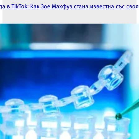
а в TikTok: Как Зое Махфуз стана известна със сво