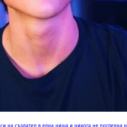
си на създател в една ниша и никога не погледна 