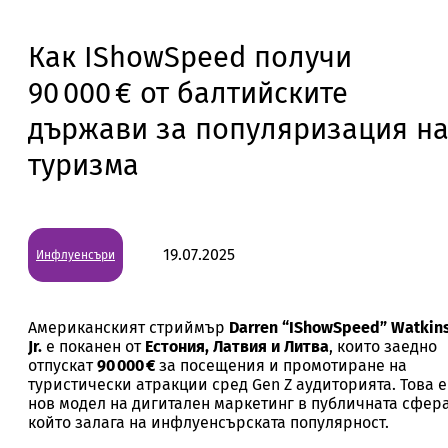
Как IShowSpeed получи
90 000 € от балтийските
държави за популяризация н
туризма
19.07.2025
Инфлуенсъри
Американският стриймър
Darren “IShowSpeed” Watkin
Jr.
е поканен от
Естония, Латвия и Литва
, които заедно
отпускат
90 000 €
за посещения и промотиране на
туристически атракции сред Gen Z аудиторията. Това е
нов модел на дигитален маркетинг в публичната сфера
който залага на инфлуенсърската популярност.