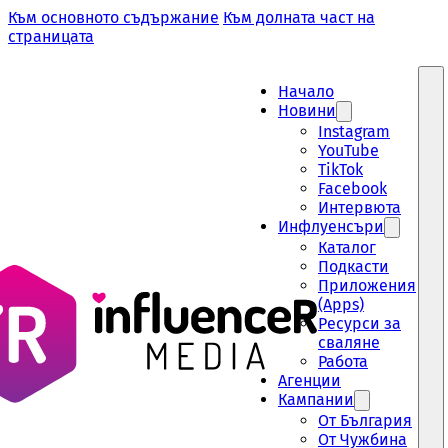
Към основното съдържание
Към долната част на
страницата
Начало
Новини
Instagram
YouTube
TikTok
Facebook
Интервюта
Инфлуенсъри
Каталог
Подкасти
Приложения
(Apps)
Ресурси за
сваляне
Работа
Aгенции
Кампании
От България
От Чужбина