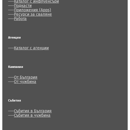
Каталог с инфлуенсъри
Подкасти
Приложения (Apps)
Ресурси за сваляне
Работа
Агенции
Каталог с агенции
Кампании
От България
От чужбина
Събития
Събития в България
Събития в чужбина