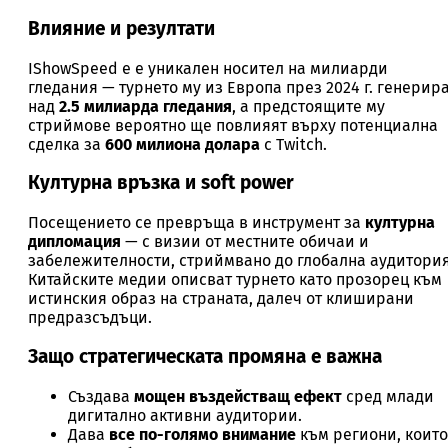
Влияние и резултати
IShowSpeed е е уникален носител на милиарди
гледания — турнето му из Европа през 2024 г. генерир
над
2.5 милиарда гледания
, а предстоящите му
стриймове вероятно ще повлияят върху потенциална
сделка за
600 милиона долара
с Twitch.
Културна връзка и soft power
Посещението се превръща в инструмент за
културна
дипломация
— с визии от местните обичаи и
забележителности, стриймвано до глобална аудитория
Китайските медии описват турнето като прозорец към
истинския образ на страната, далеч от клиширани
предразсъдъци.
Защо стратегическата промяна е важна
Създава
мощен въздействащ ефект
сред млади
дигитално активни аудитории.
Дава
все по-голямо внимание
към региони, които