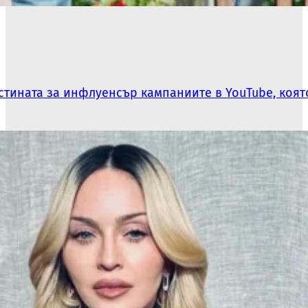
Истината за инфлуенсър кампаниите в YouTube, коя