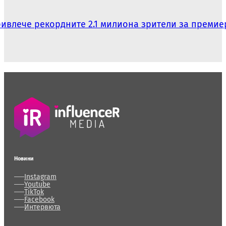
ривлече рекордните 2.1 милиона зрители за премие
Новини
Instagram
Youtube
TikTok
Facebook
Интервюта