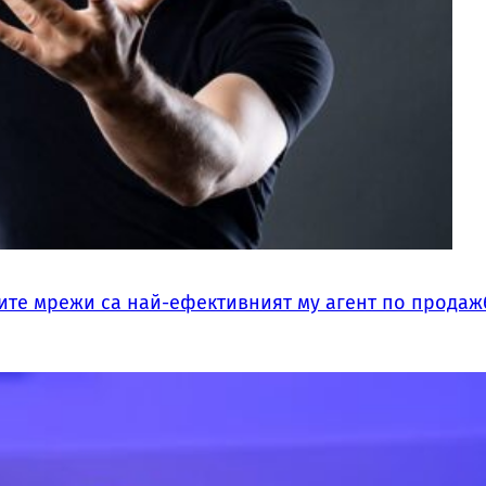
ните мрежи са най-ефективният му агент по продаж