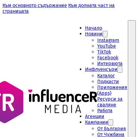
Към основното съдържание
Към долната част на
страницата
Начало
Новини
Instagram
YouTube
TikTok
Facebook
Интервюта
Инфлуенсъри
Каталог
Подкасти
Приложения
(Apps)
Ресурси за
сваляне
Работа
Aгенции
Кампании
От България
От Чужбина