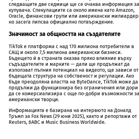
следващите две седмици ще се очаква информация з
купувача. Спекулациите са около имена като Amazon,
Oracle, финансови групи или американски милиардер
но засега липсва официално потвърждение.
Значимост за общност
та на създателите
TikTok е платформа с над 170 милиона потребители в
САЩ и около 7,5 милиона американски бизнеси.
Бъдещето ѝ в страната оказва пряко влияние върху
съдъздателите и марките — дали ще продължат да
използват пълния потенциал на видеото, ще зависи от
бъдещата структура на собственост и регулации. Ако
бъде преодоляна властта на ByteDance, TikTok може да
продължи да функционира без ограничения или дори
да се комерсиализира с още по-добри възможности з
американски творци.
Информацията е базирана на интервюто на Доналд
Тръмп за Fox News (29 юни 2025), както и репортажи от
Reuters, 6ABC и Music Business Worldwide.