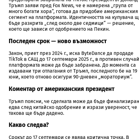
Тръмп заяви пред Fox News, че е намерена „група от
много богати хора“, готова да придобие американския
сегмент на платформата. Идентичността на купувача щ
бъде разкрита „след около две седмици“ — решение,
което ще зависи от одобрението на Пекин.
Последен срок — ново възможност
Закон, приет през 2024 г., иска ByteDance да продаде
TikTok в САЩ до 17 септември 2025 г., в противен случа
платформата може да бъде забранена. До момента са
издавани три отлагания от Тръмп, последното бе на 19
юни, което отново осигури 90-дневен „мораториум“.
Коментар от американския президент
Тръмп поясни, че сделката може да бъде финализира
едва след китайско одобрение и изрази увереност, че
такова ще бъде дадено.
Какво следва?
Срокът до 17 септември се явява критична точка. В