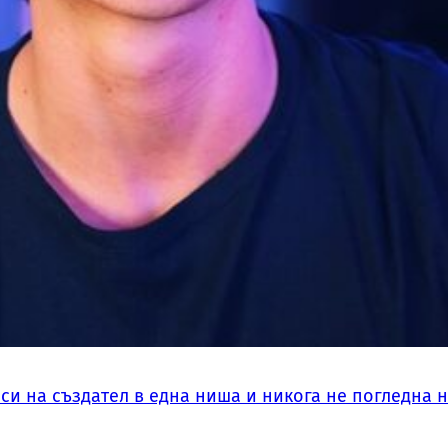
си на създател в една ниша и никога не погледна 