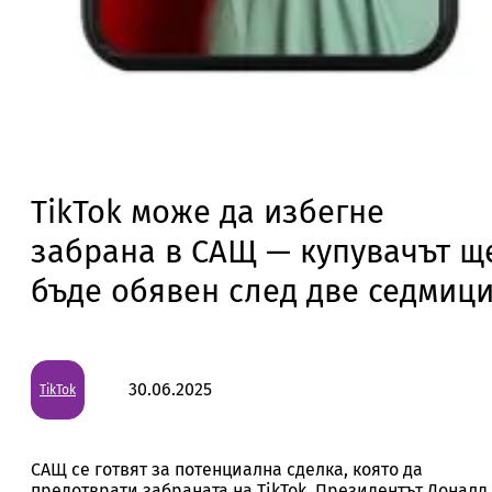
TikTok може да избегне
забрана в САЩ — купувачът щ
бъде обявен след две седмиц
30.06.2025
TikTok
САЩ се готвят за потенциална сделка, която да
предотврати забраната на TikTok. Президентът Доналд