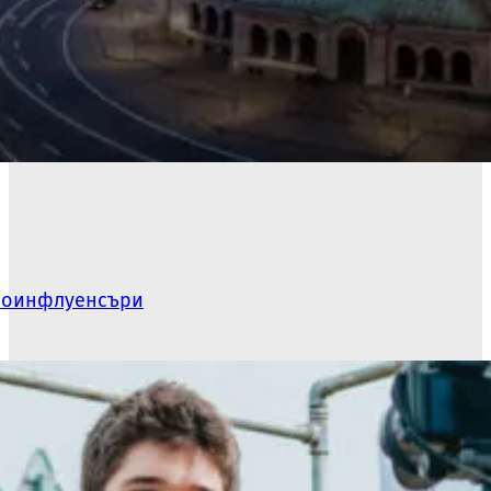
икроинфлуенсъри