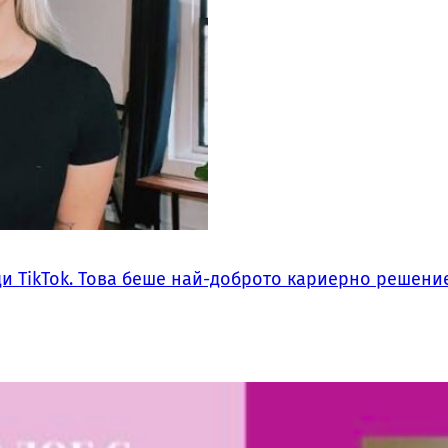
ди TikTok. Това беше най-доброто кариерно решение