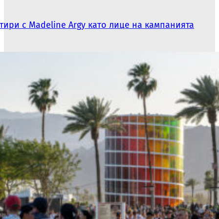
тири с Madeline Argy като лице на кампанията