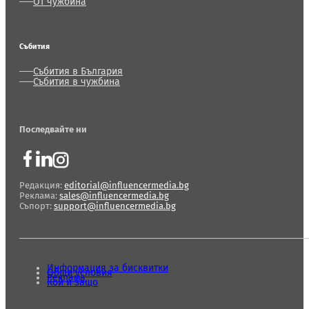
От чужбина
Събития
Събития в България
Събития в чужбина
Последвайте ни
Редакция:
editorial@influencermedia.bg
Реклама:
sales@influencermedia.bg
Съпорт:
support@influencermedia.bg
Информация за бисквитки
Общи условия
Реклама
Кой и защо