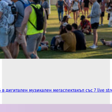
в дигитален музикален мегаспектакъл със 7 live str