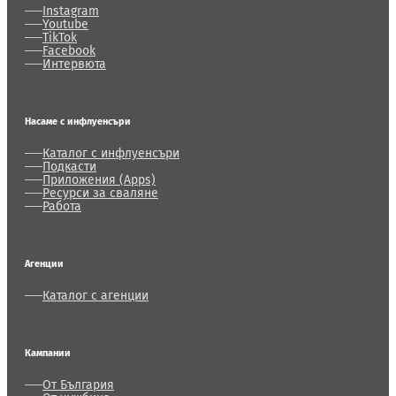
Instagram
Youtube
TikTok
Facebook
Интервюта
Насаме с инфлуенсъри
Каталог с инфлуенсъри
Подкасти
Приложения (Apps)
Ресурси за сваляне
Работа
Агенции
Каталог с агенции
Кампании
От България