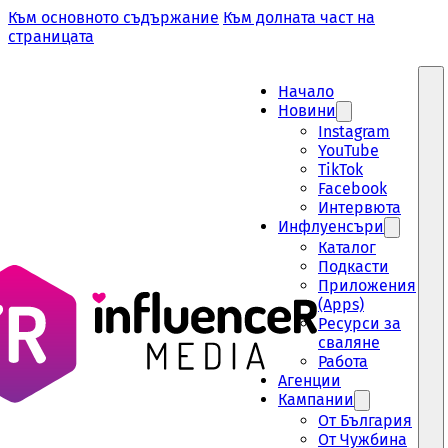
Към основното съдържание
Към долната част на
страницата
Начало
Новини
Instagram
YouTube
TikTok
Facebook
Интервюта
Инфлуенсъри
Каталог
Подкасти
Приложения
(Apps)
Ресурси за
сваляне
Работа
Aгенции
Кампании
От България
От Чужбина