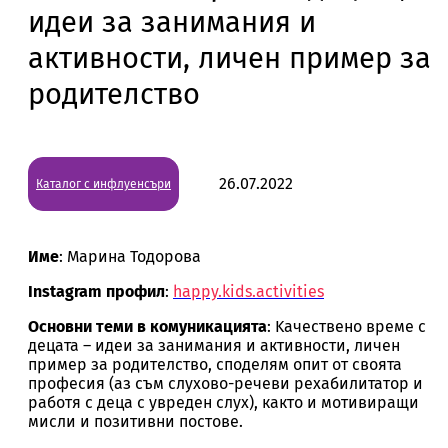
идеи за занимания и
активности, личен пример за
родителство
26.07.2022
Каталог с инфлуенсъри
Име
: Марина Тодорова
Instagram профил
:
happy.kids.activities
Основни теми в комуникацията
: Kачествено време с
децата – идеи за занимания и активности, личен
пример за родителство, споделям опит от своята
професия (аз съм слухово-речеви рехабилитатор и
работя с деца с увреден слух), както и мотивиращи
мисли и позитивни постове.