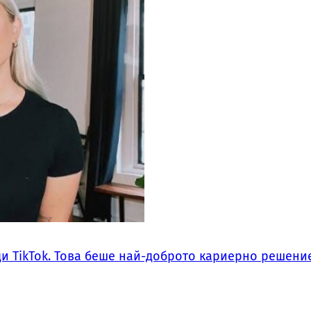
ди TikTok. Това беше най-доброто кариерно решение