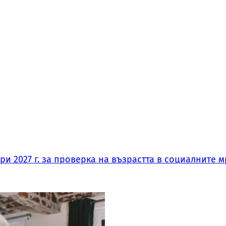
и 2027 г. за проверка на възрастта в социалните м