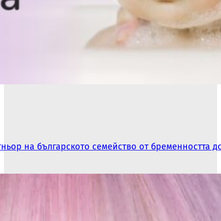
артньор на българското семейство от бременността 