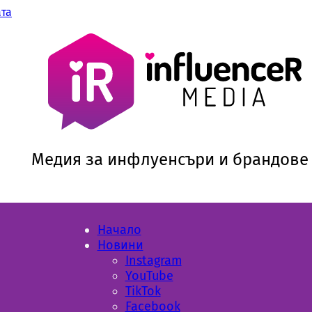
ата
Медия за инфлуенсъри и брандове
Начало
Новини
Instagram
YouTube
TikTok
Facebook