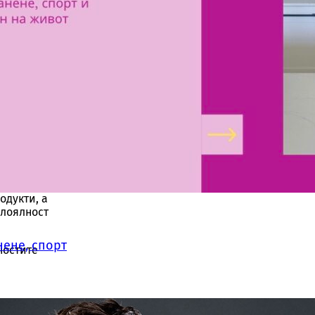
анителни
 и баланс
 подкрепа
ър
одукти, а
 лоялност
нене, спорт
ностите
ри и