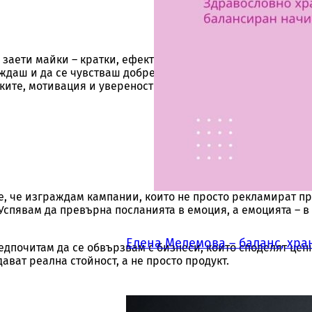
 заети майки – кратки, ефективни тренировки и лесни хр
еждаш и да се чувстваш добре всеки ден, семейни почивки
зките, мотивация и увереност – вдъхновяващи послания и
бонирай се за инфлуенс
е, че изграждам кампании, които не просто рекламират пр
Успявам да превърна посланията в емоция, а емоцията – в
новини
Елена Мелемова – баланс, хра
едпочитам да се обвързвам с бизнеси, които споделят цен
ават реална стойност, а не просто продукт.
щаваме да изпращаме само новини и информация за инфлуенсъ
брандове от България и света