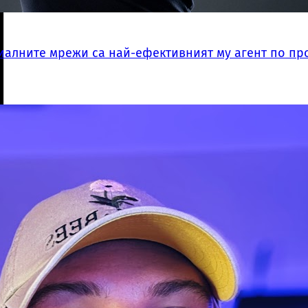
оциалните мрежи са най-ефективният му агент по п