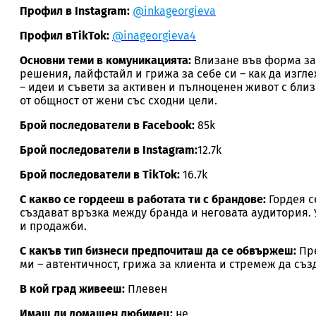
Профил в Instagram:
@inkageorgieva
Профил вTikTok:
@inageorgieva4
Основни теми в комуникацията:
Влизане във форма за
решения, лайфстайл и грижа за себе си – как да изгл
– идеи и съвети за активен и пълноценен живот с бли
от общност от жени със сходни цели.
Брой последователи в Facebook:
85k
Брой последователи в Instagram:
12.7k
Брой последователи в TikTok:
16.7k
А
С какво се гордееш в работата ти с брандове:
Гордея с
създават връзка между бранда и неговата аудитория. 
и продажби.
С какъв тип бизнеси предпочиташ да се обвържеш:
Пр
ми – автентичност, грижа за клиента и стремеж да създ
Обе
В кой град живееш:
Плевен
Имаш ли домашен любимец:
не