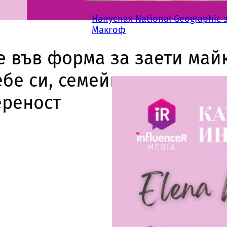
Напуснах National Geographic 
Макгоф
е във форма за заети май
ебе си, семейни почивки и
ереност