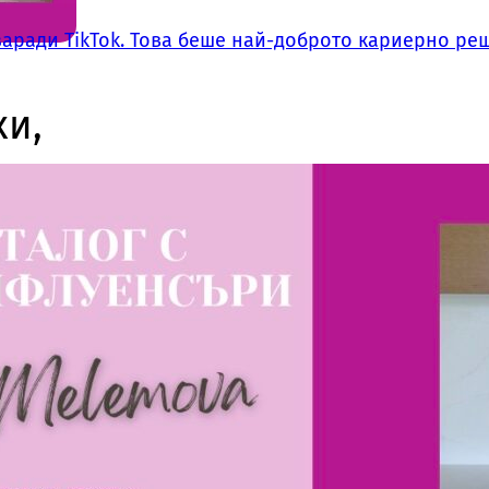
заради TikTok. Това беше най-доброто кариерно ре
ки,