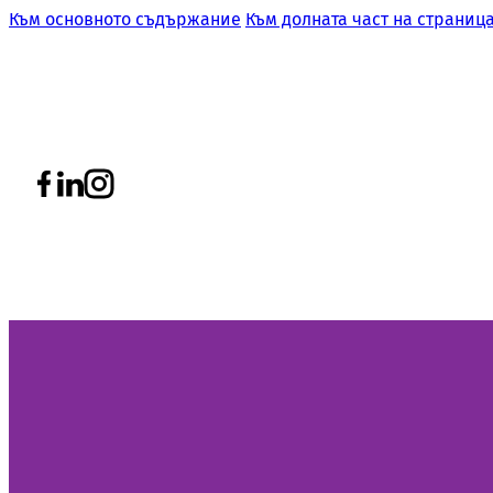
Към основното съдържание
Към долната част на страниц