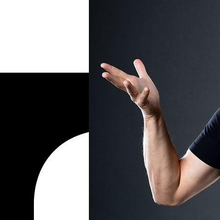
Ние не спамим!