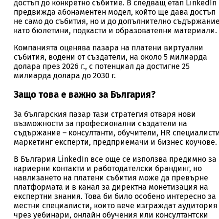
достъп до конкретно събитие. В следващ етап LinkedIn
предвижда абонаментен модел, който ще дава достъп
не само до събития, но и до допълнително съдържани
като бюлетини, подкасти и образователни материали.
Компанията оценява пазара на платени виртуални
събития, водени от създатели, на около 5 милиарда
долара през 2026 г., с потенциал да достигне 25
милиарда долара до 2030 г.
Защо това е важно за България?
За българския пазар тази стратегия отваря нови
възможности за професионални създатели на
съдържание – консултанти, обучители, HR специалисти
маркетинг експерти, предприемачи и бизнес коучове.
В България LinkedIn все още се използва предимно за
кариерни контакти и работодателски брандинг, но
навлизането на платени събития може да превърне
платформата и в канал за директна монетизация на
експертни знания. Това би било особено интересно за
местни специалисти, които вече изграждат аудитория
чрез уебинари, онлайн обучения или консултантски