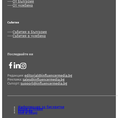
От България
От чужбина
Събития
Събития в България
Събития в чужбина
Последвайте ни
Редакция:
editorial@influencermedia.bg
Реклама:
sales@influencermedia.bg
Съпорт:
support@influencermedia.bg
Информация за бисквитки
Общи условия
Реклама
Кой и защо