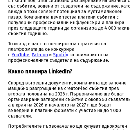
LinkedIn подготвя сериозно разширяване на бизнеса 
със събития, водени от създатели на съдържание, кат
вижда в този сегмент потенциал за мултимилионен
пазар. Компанията вече тества платени събития с
популярни професионални инфлуенсъри и планира
през следващите години да организира до 4 000 такив
събития годишно.
Този ход е част от по-широката стратегия на
платформата да се конкурира
с
YouTube
,
Patreon
и
Spotify
за вниманието на
професионалните създатели на съдържание.
Какво планира LinkedIn?
Според вътрешни документи, компанията ще започне
мащабно разгръщане на creator-led събития през
втората половина на 2026 г. Първоначално ще бъдат
организирани затворени събития с около 50 създатели
а в края на 2026 и началото на 2027 г. ще бъдат
въведени и платени формати с участие на до 1 000
създатели.
Потребителите първоначално ще купуват еднократен