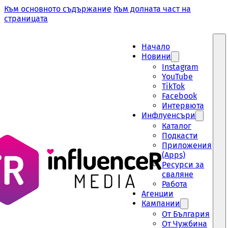
Към основното съдържание
Към долната част на
страницата
Начало
Новини
Instagram
YouTube
TikTok
Facebook
Интервюта
Инфлуенсъри
Каталог
Подкасти
Приложения
(Apps)
Ресурси за
сваляне
Работа
Aгенции
Кампании
От България
От Чужбина