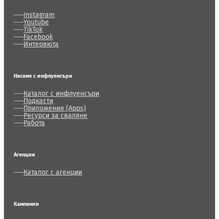
Instagram
Youtube
TikTok
Facebook
Интервюта
Насаме с инфлуенсъри
Каталог с инфлуенсъри
Подкасти
Приложения (Apps)
Ресурси за сваляне
Работа
Агенции
Каталог с агенции
Кампании