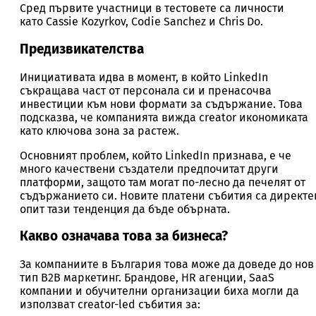
Сред първите участници в тестовете са личности
като Cassie Kozyrkov, Codie Sanchez и Chris Do.
Предизвикателства
Инициативата идва в момент, в който LinkedIn
съкращава част от персонала си и пренасочва
инвестиции към нови формати за съдържание. Това
подсказва, че компанията вижда creator икономиката
като ключова зона за растеж.
Основният проблем, който LinkedIn признава, е че
много качествени създатели предпочитат други
платформи, защото там могат по-лесно да печелят от
съдържанието си. Новите платени събития са директе
опит тази тенденция да бъде обърната.
Какво означава това за бизнеса?
За компаниите в България това може да доведе до нов
тип B2B маркетинг. Брандове, HR агенции, SaaS
компании и обучителни организации биха могли да
използват creator-led събития за: