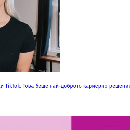
ди TikTok. Това беше най-доброто кариерно решение