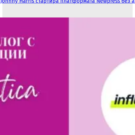
Johnny Harris стартира платформата Newpress без 