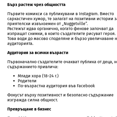
Бърз растеж чрез общността
Първите комикси са публикувани в Instagram. Вместо
саркастичен хумор, те залагат на позитивни истории з
приятелски извънземен от „Nuggetville“.
Растежът идва органично, когато фенове започват да
изпращат снимки, в които създателите рисуват героя.
Това води до масово споделяне и бързо увеличаване 
аудиторията.
Аудитория за всички възрасти
Първоначално създателите очакват публика от деца, н
съдържанието привлича:
Млади хора (18–24 г.)
Родители
По-възрастна аудитория във Facebook
Фокусът върху позитивност и безопасно съдържание
изгражда силна общност.
Превръщане в бизнес