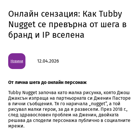
Онлайн сензация: Как Tubby
Nugget се превърна от шега в
бранд и IP вселена
12.04.2026
Новини
От лична шега до онлайн персонаж
Tubby Nugget започва като малка рисунка, която Джош
Джаксън изпраща на партньорката си Дженин Пасторе
в лични съобщения. Тя го наричала „nugget“, а той
рисувал малки герои, за да я развесели. През 2018 г.,
след здравословен проблем на Дженин, двойката
решава да сподели персонажа публично в социалните
мрежи.