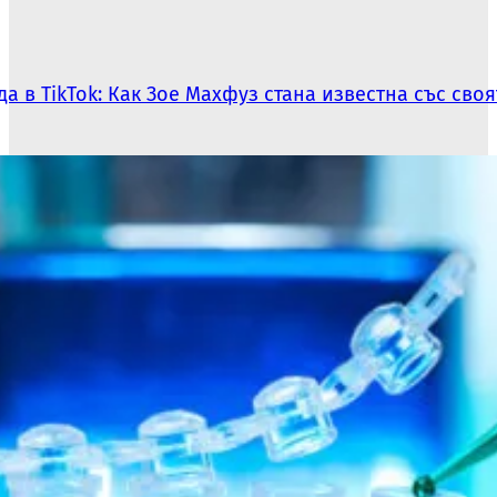
а в TikTok: Как Зое Махфуз стана известна със сво