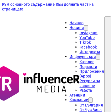
Към основното съдържание
Към долната част на
страницата
Начало
Новини
Instagram
YouTube
TikTok
Facebook
Интервюта
Инфлуенсъри
Каталог
Подкасти
Приложения
(Apps)
Ресурси за
сваляне
Работа
Aгенции
Кампании
От България
От Чужбина