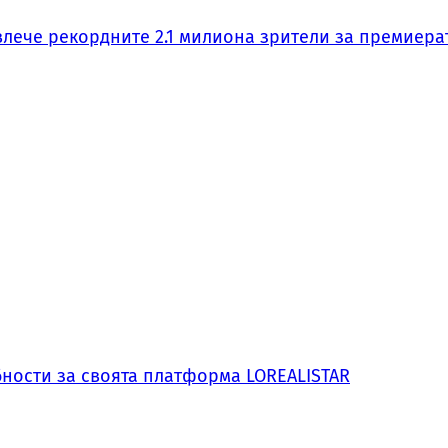
влече рекордните 2.1 милиона зрители за премиера
обности за своята платформа LOREALISTAR