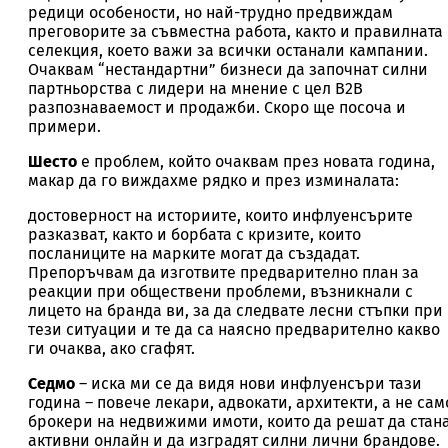
редици особености, но най-трудно предвиждам
преговорите за съвместна работа, както и правилната
селекция, което важи за всички останали кампании.
Очаквам “нестандартни” бизнеси да започнат силни
партньорства с лидери на мнение с цел B2B
разпознаваемост и продажби. Скоро ще посоча и
примери.
Шесто
е проблем, който очаквам през новата година,
макар да го виждахме рядко и през изминалата:
достоверност на историите, които инфлуенсърите
разказват, както и борбата с кризите, които
посланиците на марките могат да създадат.
Препоръчвам да изготвите предварително план за
реакции при обществени проблеми, възникнали с
лицето на бранда ви, за да следвате лесни стъпки при
тези ситуации и те да са наясно предварително какво
ги очаква, ако сгафят.
Седмо
– иска ми се да видя нови инфлуенсъри тази
година – повече лекари, адвокати, архитекти, а не сам
брокери на недвижими имоти, които да решат да стан
активни онлайн и да изградят силни лични брандове.