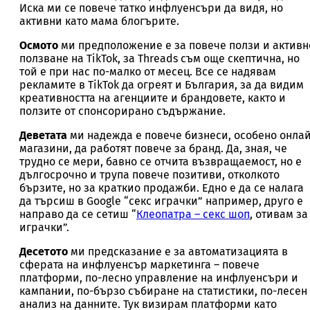
Иска ми се повече татко инфлуенсъри да видя, но
активни като мама блогърите.
Осмото
ми предположение е за повече ползи и активн
ползване на TikTok, за Threads съм още скептична, но
той е при нас по-малко от месец. Все се надявам
рекламите в TikTok да огреят и България, за да видим
креативността на агенциите и брандовете, както и
ползите от спонсорирано съдържание.
Деветата
ми надежда е повече бизнеси, особено онла
магазини, да работят повече за бранд. Да, зная, че
трудно се мери, бавно се отчита възвращаемост, но е
дългосрочно и трупа повече позитиви, отколкото
бързите, но за краткио продажби. Едно е да се налага
да търсиш в Google “секс играчки” например, друго е
направо да се сетиш “
Клеопатра – секс шоп
, отивам за
играчки”.
Десетото
ми предсказание е за автоматизацията в
сферата на инфлуенсър маркетинга – повече
платформи, по-лесно управление на инфлуенсъри и
кампании, по-бързо събиране на статистики, по-лесен
анализ на данните. Тук визирам платформи като