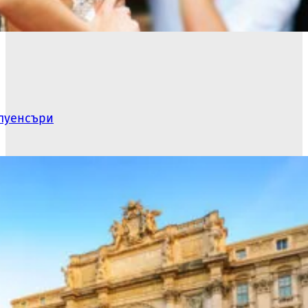
флуенсъри