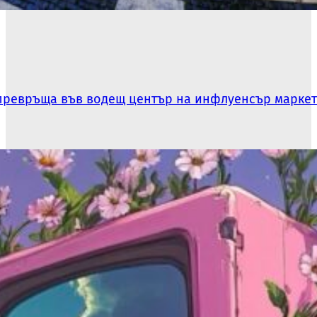
 превръща във водещ център на инфлуенсър марке